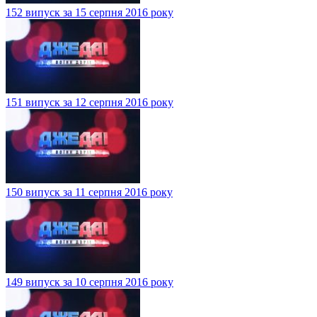
152 випуск за 15 серпня 2016 року
151 випуск за 12 серпня 2016 року
150 випуск за 11 серпня 2016 року
149 випуск за 10 серпня 2016 року