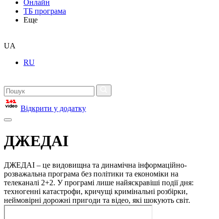
Онлайн
ТБ програма
Еще
UA
RU
Відкрити у додатку
ДЖЕДАІ
ДЖЕДАІ – це видовищна та динамічна інформаційно-
розважальна програма без політики та економіки на
телеканалі 2+2. У програмі лише найяскравіші події дня:
техногенні катастрофи, кричущі кримінальні розбірки,
неймовірні дорожні пригоди та відео, які шокують світ.