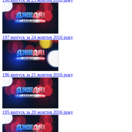
197 випуск за 24 жовтня 2016 року
196 випуск за 21 жовтня 2016 року
195 випуск за 20 жовтня 2016 року