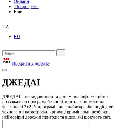
Онлайн
ТБ програма
Еще
UA
RU
Відкрити у додатку
ДЖЕДАІ
ДЖЕДАІ – це видовищна та динамічна інформаційно-
розважальна програма без політики та економіки на
телеканалі 2+2. У програмі лише найяскравіші події дня:
техногенні катастрофи, кричущі кримінальні розбірки,
неймовірні дорожні пригоди та відео, які шокують світ.