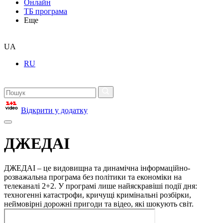
Онлайн
ТБ програма
Еще
UA
RU
Відкрити у додатку
ДЖЕДАІ
ДЖЕДАІ – це видовищна та динамічна інформаційно-
розважальна програма без політики та економіки на
телеканалі 2+2. У програмі лише найяскравіші події дня:
техногенні катастрофи, кричущі кримінальні розбірки,
неймовірні дорожні пригоди та відео, які шокують світ.