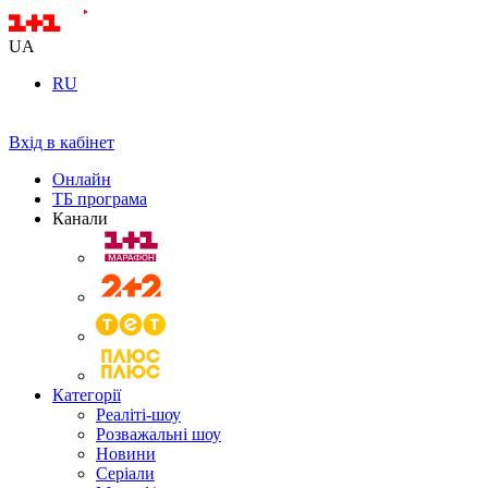
UA
RU
Вхід в кабінет
Онлайн
ТБ програма
Канали
Категорії
Реаліті-шоу
Розважальні шоу
Новини
Серіали