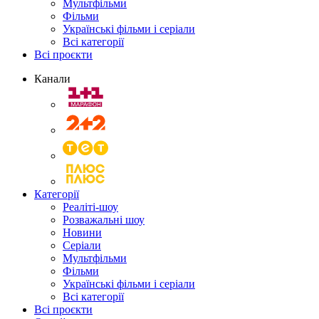
Мультфільми
Фільми
Українські фільми і серіали
Всі категорії
Всі проєкти
Канали
Категорії
Реаліті-шоу
Розважальні шоу
Новини
Серіали
Мультфільми
Фільми
Українські фільми і серіали
Всі категорії
Всі проєкти