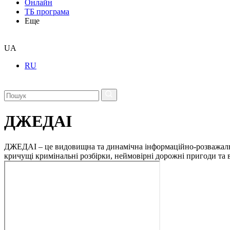
Онлайн
ТБ програма
Еще
UA
RU
ДЖЕДАІ
ДЖЕДАІ – це видовищна та динамічна інформаційно-розважальна 
кричущі кримінальні розбірки, неймовірні дорожні пригоди та ві