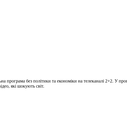
програма без політики та економіки на телеканалі 2+2. У прогр
део, які шокують світ.