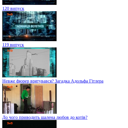
120 випуск
119 випуск
Невже фюрер врятувався? Загадка Адольфа Гітлера
До чого приводить шалена любов до котів?