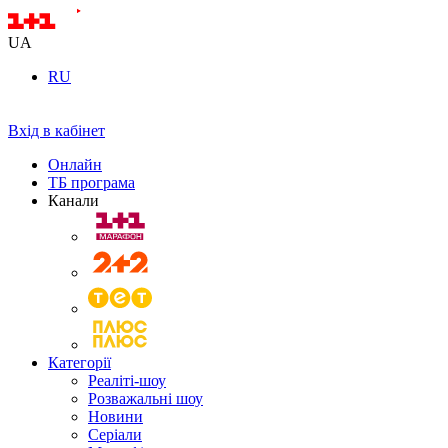
UA
RU
Вхід в кабінет
Онлайн
ТБ програма
Канали
Категорії
Реаліті-шоу
Розважальні шоу
Новини
Серіали