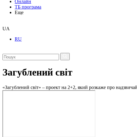
Онлайн
ТБ програма
Еще
UA
RU
Загублений світ
«Загублений світ» – проект на 2+2, який розкаже про надзвичайн