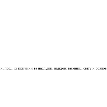
і події, їх причини та наслідки, відкриє таємниці світу й розпо