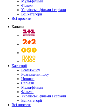
Мультфільми
Фільми
Українські фільми і серіали
Всі категорії
Всі проєкти
Канали
Категорії
Реаліті-шоу
Розважальні шоу
Новини
Серіали
Мультфільми
Фільми
Українські фільми і серіали
Всі категорії
Всі проєкти