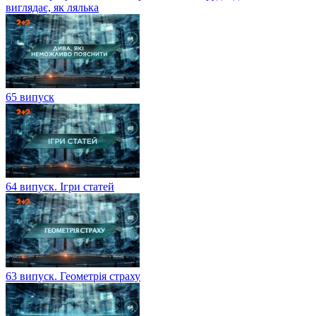
виглядає, як лялька
65 випуск
64 випуск. Ігри статей
63 випуск. Геометрія страху