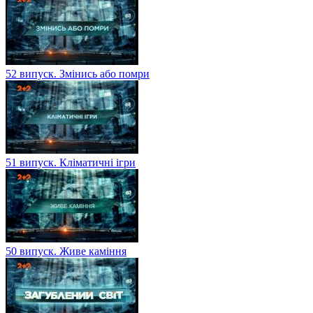
52 випуск. Змінись або помри
51 випуск. Кліматичні ігри
50 випуск. Живе каміння