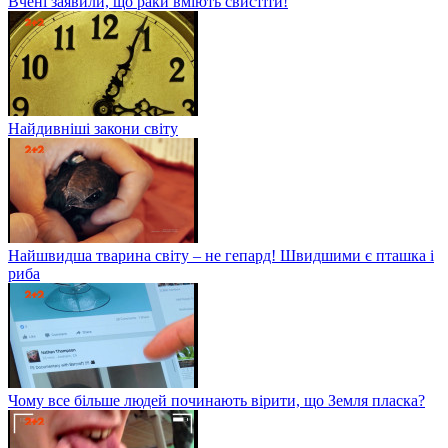
Вчені заявили, що раки вміють свистіти!
Найдивніші закони світу
Найшвидша тварина світу – не гепард! Швидшими є пташка і
риба
Чому все більше людей починають вірити, що Земля пласка?