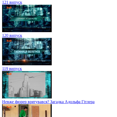
121 випуск
120 випуск
119 випуск
Невже фюрер врятувався? Загадка Адольфа Гітлера