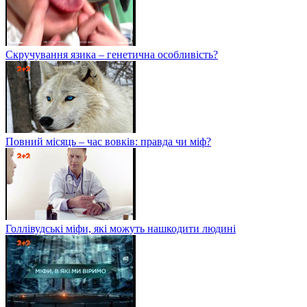
Скручування язика – генетична особливість?
Повний місяць – час вовків: правда чи міф?
Голлівудські міфи, які можуть нашкодити людині