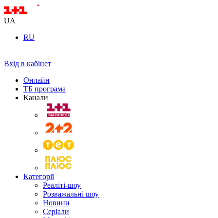
UA
RU
Вхід в кабінет
Онлайн
ТБ програма
Канали
Категорії
Реаліті-шоу
Розважальні шоу
Новини
Серіали