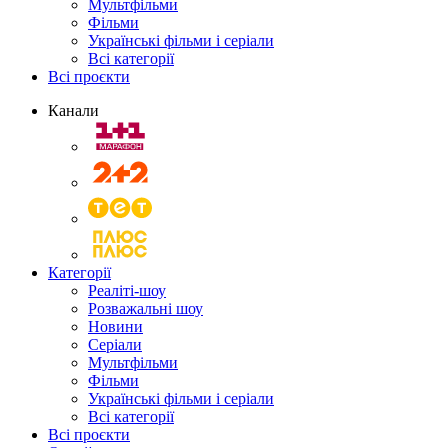
Мультфільми
Фільми
Українські фільми і серіали
Всі категорії
Всі проєкти
Канали
Категорії
Реаліті-шоу
Розважальні шоу
Новини
Серіали
Мультфільми
Фільми
Українські фільми і серіали
Всі категорії
Всі проєкти