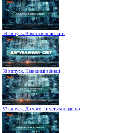
59 випуск. Ворота в інші світи
58 випуск. Невидимі вбивці
57 випуск. До чого готується людство