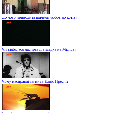
До чого приводить шалена любов до котів?
Чи відбулася насправді висадка на Місяць?
Чому насправді загинув Елвіс Преслі?