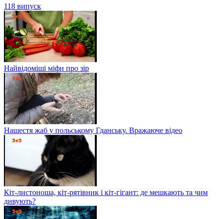
118 випуск
Найвідоміші міфи про зір
Нашестя жаб у польському Гданську. Вражаюче відео
Кіт-листоноша, кіт-рятівник і кіт-гігант: де мешкають та чим
дивують?