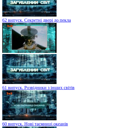
62 випуск. Секретні двері до пекла
61 випуск. Розвідники з інших світів
60 випуск. Нові таємниці океанів