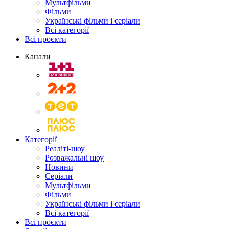
Мультфільми
Фільми
Українські фільми і серіали
Всі категорії
Всі проєкти
Канали
Категорії
Реаліті-шоу
Розважальні шоу
Новини
Серіали
Мультфільми
Фільми
Українські фільми і серіали
Всі категорії
Всі проєкти