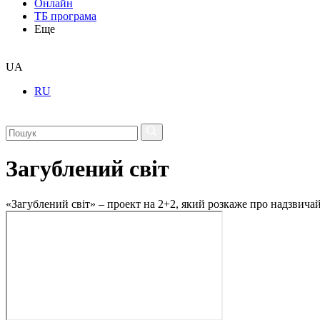
Онлайн
ТБ програма
Еще
UA
RU
Загублений світ
«Загублений світ» – проект на 2+2, який розкаже про надзвичайн