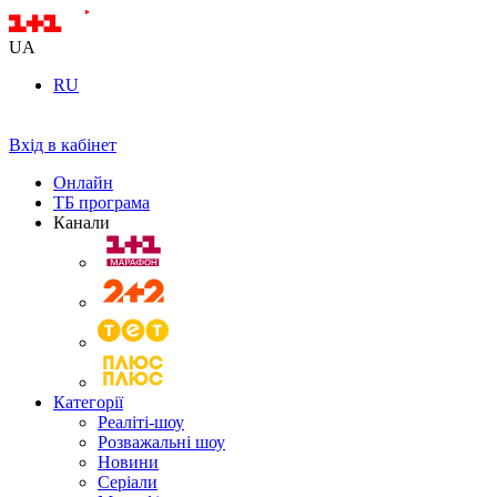
UA
RU
Вхід в кабінет
Онлайн
ТБ програма
Канали
Категорії
Реаліті-шоу
Розважальні шоу
Новини
Серіали