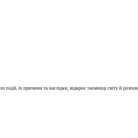
і події, їх причини та наслідки, відкриє таємниці світу й розпо