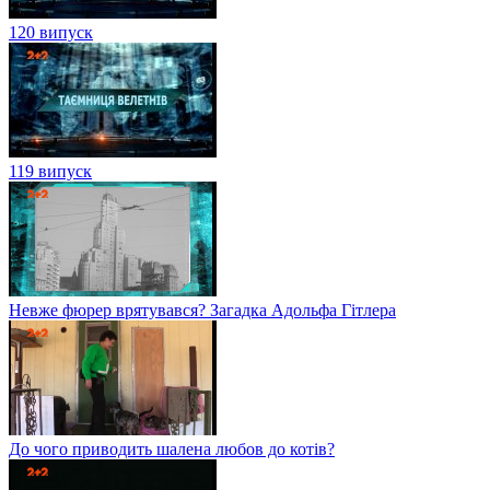
120 випуск
119 випуск
Невже фюрер врятувався? Загадка Адольфа Гітлера
До чого приводить шалена любов до котів?