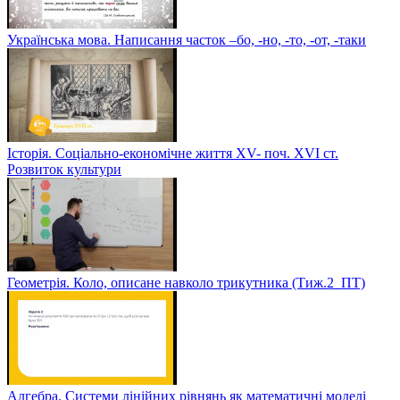
Українська мова. Написання часток –бо, -но, -то, -от, -таки
Історія. Соціально-економічне життя XV- поч. XVI ст.
Розвиток культури
Геометрія. Коло, описане навколо трикутника (Тиж.2_ПТ)
Алгебра. Системи лінійних рівнянь як математичні моделі