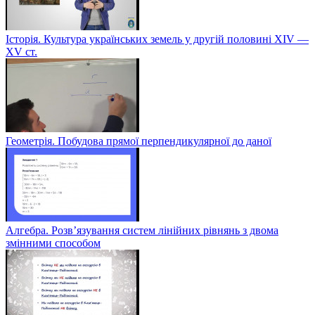
Історія. Культура українських земель у другій половині XIV —
XV ст.
Геометрія. Побудова прямої перпендикулярної до даної
Алгебра. Розв’язування систем лінійних рівнянь з двома
змінними способом