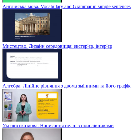
Англійська мова. Vocabulary and Grammar in simple sentences
Мистецтво. Дизайн середовища: екстер'єр, інтер'єр
Алгебра. Лінійне рівняння з двома змінними та його графік
Українська мова. Написання не, ні з прислівниками