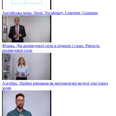
Англійська мова. Sport. Vocabolary. Listening. Grammar
Фізика. Дія архімедової сили в рідинах і газах. Рівність
архімедової сили
Алгебра. Лінійні рівняння як математичні моделі текстових
задач