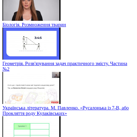
Біологія. Розмноження тварин
Геометрія. Розв'язування задач практичного змісту. Частина
№2
Українська література. М. Павленко. «Русалонька із 7-В, або
Прокляття роду Кулаківських»