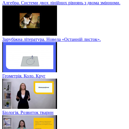
Алгебра. Системи двох лінійних рівнянь з двома змінними.
Зарубіжна література. Новела «Останній листок».
Геометрія. Коло. Круг
Біологія. Розвиток тварин