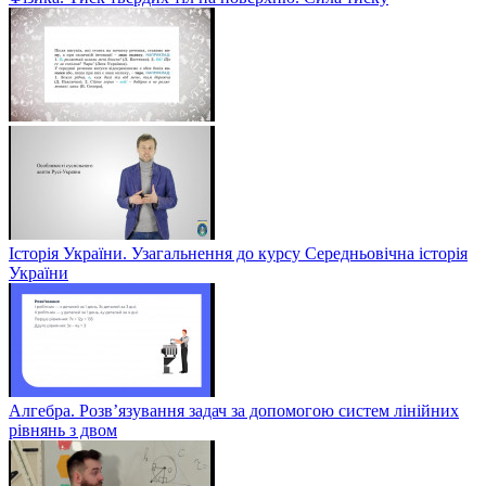
Історія України. Узагальнення до курсу Середньовічна історія
України
Алгебра. Розв’язування задач за допомогою систем лінійних
рівнянь з двом