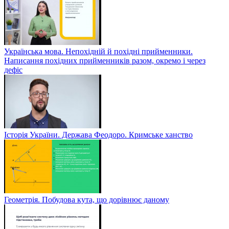
Українська мова. Непохідній й похідні прийменники.
Написання похідних прийменників разом, окремо і через
дефіс
Історія України. Держава Феодоро. Кримське ханство
Геометрія. Побудова кута, що дорівнює даному