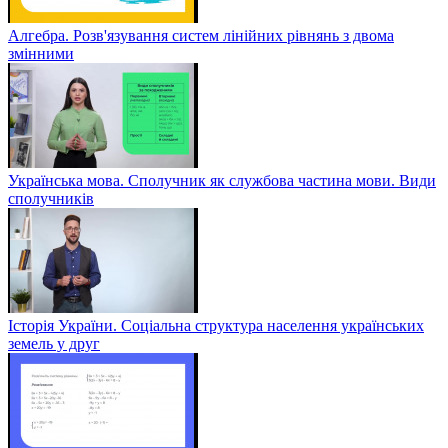
Алгебра. Розв'язування систем лінійних рівнянь з двома
змінними
Українська мова. Сполучник як службова частина мови. Види
сполучників
Історія України. Соціальна структура населення українських
земель у друг