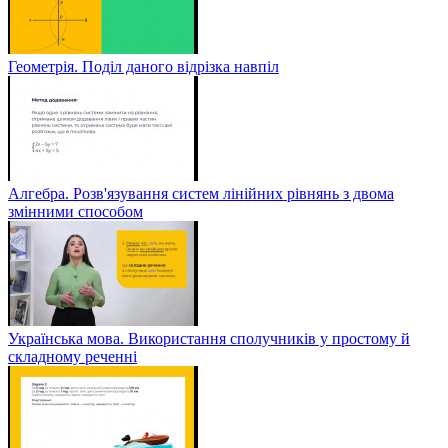
Геометрія. Поділ даного відрізка навпіл
Алгебра. Розв'язування систем лінійних рівнянь з двома
змінними способом
Українська мова. Використання сполучників у простому й
складному реченні