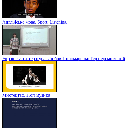
Англійська мова. Sport. Listening
Українська література. Любов Пономаренко Гер переможений
Мистецтво. Поп-музика