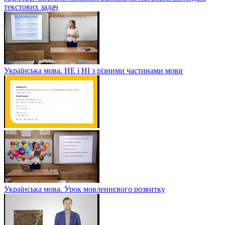
текстових задач
Українська мова. НЕ і НІ з різними частинами мови
Українська мова. Урок мовленнєвого розвитку