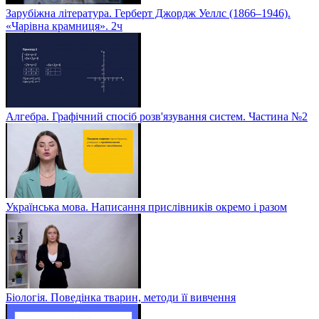
Зарубіжна література. Герберт Джордж Уеллс (1866–1946).
«Чарівна крамниця». 2ч
Алгебра. Графічний спосіб розв'язування систем. Частина №2
Українська мова. Написання прислівників окремо і разом
Біологія. Поведінка тварин, методи її вивчення