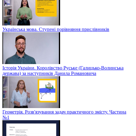
Українська мова. Ступені порівняння прислівників
Історія Украіни. Королівство Руське (Галицько-Волинська
держава) за наступників Данила Романовича
Геометрія. Розв'язування задач практичного змісту. Частина
№1