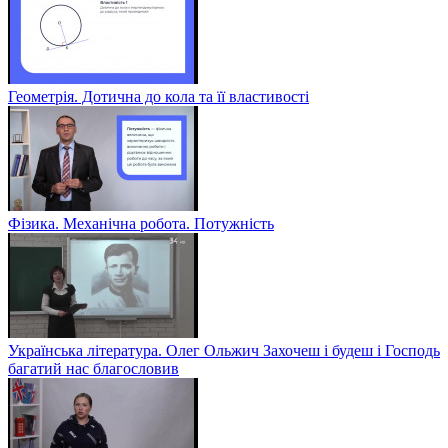
Геометрія. Дотична до кола та її властивості
Фізика. Механічна робота. Потужність
Українська література. Олег Ольжич Захочеш і будеш і Господь
багатий нас благословив