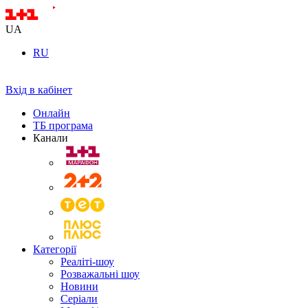
UA
RU
Вхід в кабінет
Онлайн
ТБ програма
Канали
Категорії
Реаліті-шоу
Розважальні шоу
Новини
Серіали