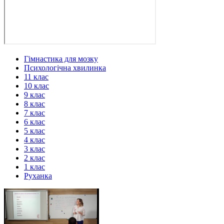
Гімнастика для мозку
Психологічна хвилинка
11 клас
10 клас
9 клас
8 клас
7 клас
6 клас
5 клас
4 клас
3 клас
2 клас
1 клас
Руханка