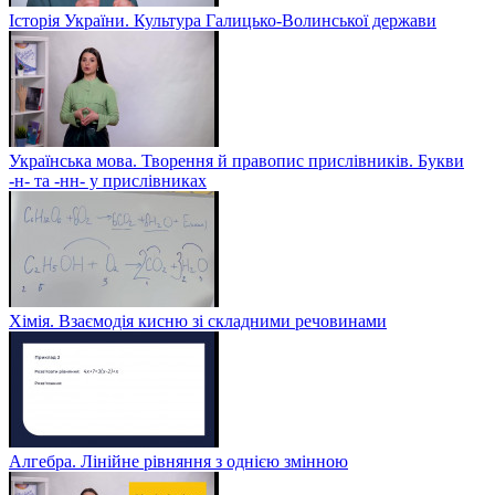
Історія України. Культура Галицько-Волинської держави
Українська мова. Творення й правопис прислівників. Букви
-н- та -нн- у прислівниках
Хімія. Взаємодія кисню зі складними речовинами
Алгебра. Лінійне рівняння з однією змінною