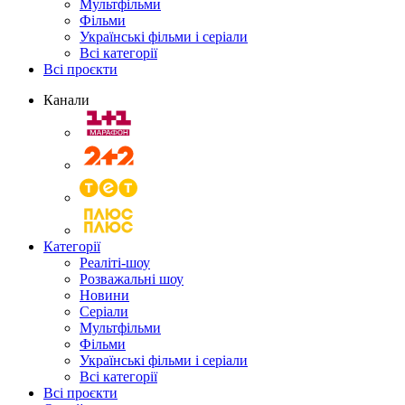
Мультфільми
Фільми
Українські фільми і серіали
Всі категорії
Всі проєкти
Канали
Категорії
Реаліті-шоу
Розважальні шоу
Новини
Серіали
Мультфільми
Фільми
Українські фільми і серіали
Всі категорії
Всі проєкти