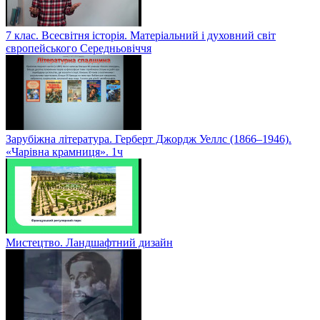
7 клас. Всесвітня історія. Матеріальний і духовний світ
європейського Середньовіччя
Зарубіжна література. Герберт Джордж Уеллс (1866–1946).
«Чарівна крамниця». 1ч
Мистецтво. Ландшафтний дизайн