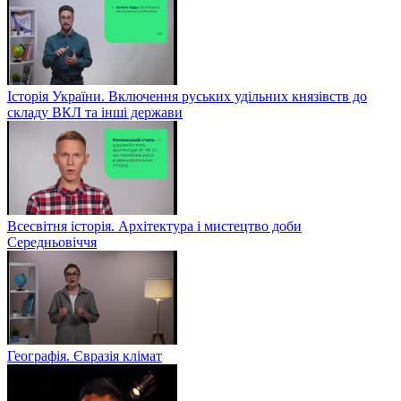
Історія України. Включення руських удільних князівств до
складу ВКЛ та інші держави
Всесвітня історія. Архітектура і мистецтво доби
Середньовіччя
Географія. Євразія клімат