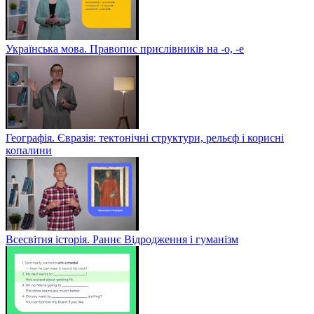
Українська мова. Правопис прислівників на -о, -е
Географія. Євразія: тектонічні структури, рельєф і корисні
копалини
Всесвітня історія. Раннє Відродження і гуманізм