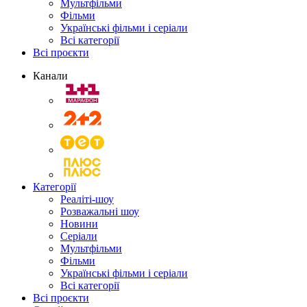
Мультфільми
Фільми
Українські фільми і серіали
Всі категорії
Всі проєкти
Канали
Категорії
Реаліті-шоу
Розважальні шоу
Новини
Серіали
Мультфільми
Фільми
Українські фільми і серіали
Всі категорії
Всі проєкти