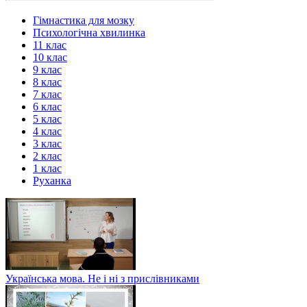
Гімнастика для мозку
Психологічна хвилинка
11 клас
10 клас
9 клас
8 клас
7 клас
6 клас
5 клас
4 клас
3 клас
2 клас
1 клас
Руханка
Українська мова. Не і ні з прислівниками