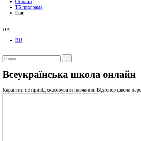
Онлайн
ТБ програма
Еще
UA
RU
Всеукраїнська школа онлайн
Карантин не привід скасовувати навчання. Відтепер школа перех