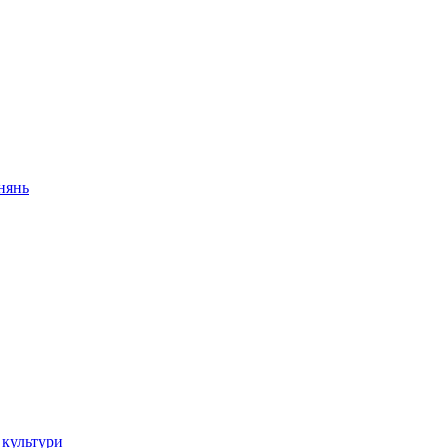
внянь
 культури