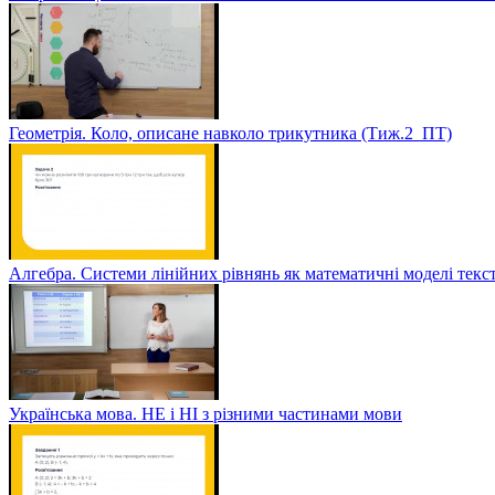
Геометрія. Коло, описане навколо трикутника (Тиж.2_ПТ)
Алгебра. Системи лінійних рівнянь як математичні моделі текс
Українська мова. НЕ і НІ з різними частинами мови