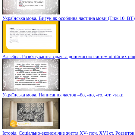
Українська мова. Вигук як особлива частина мови (Тиж.10_ВТ)
Алгебра. Розв'язування задач за допомогою систем лінійних рі
Українська мова. Написання часток –бо, -но, -то, -от, -таки
Історія. Соціально-економічне життя XV- поч. XVI ст. Розвиток