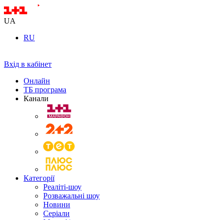
UA
RU
Вхід в кабінет
Онлайн
ТБ програма
Канали
Категорії
Реаліті-шоу
Розважальні шоу
Новини
Серіали