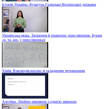
Історія України. Культура Галицько-Волинської держави
Українська мова. Творення й правопис прислівників. Букви
-н- та -нн- у прислівниках
Хімія. Взаємодія кисню зі складними речовинами
Алгебра. Лінійне рівняння з однією змінною