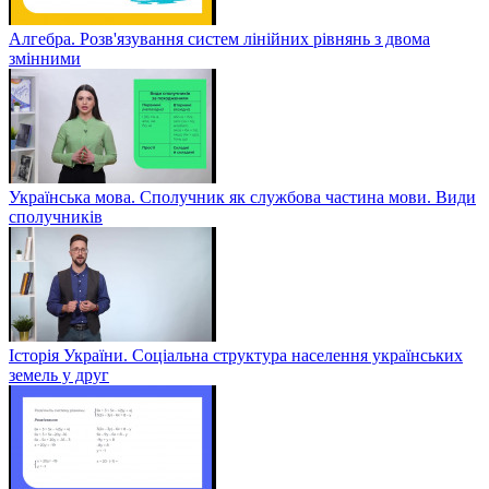
Алгебра. Розв'язування систем лінійних рівнянь з двома
змінними
Українська мова. Сполучник як службова частина мови. Види
сполучників
Історія України. Соціальна структура населення українських
земель у друг