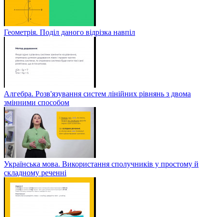
Геометрія. Поділ даного відрізка навпіл
Алгебра. Розв'язування систем лінійних рівнянь з двома
змінними способом
Українська мова. Використання сполучників у простому й
складному реченні