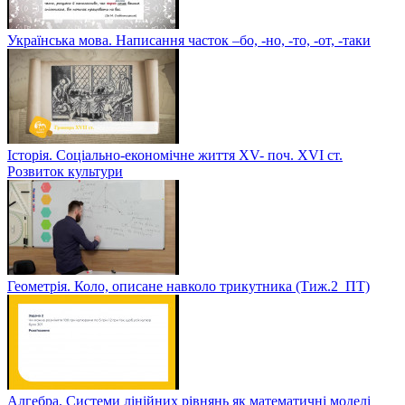
Українська мова. Написання часток –бо, -но, -то, -от, -таки
Історія. Соціально-економічне життя XV- поч. XVI ст.
Розвиток культури
Геометрія. Коло, описане навколо трикутника (Тиж.2_ПТ)
Алгебра. Системи лінійних рівнянь як математичні моделі