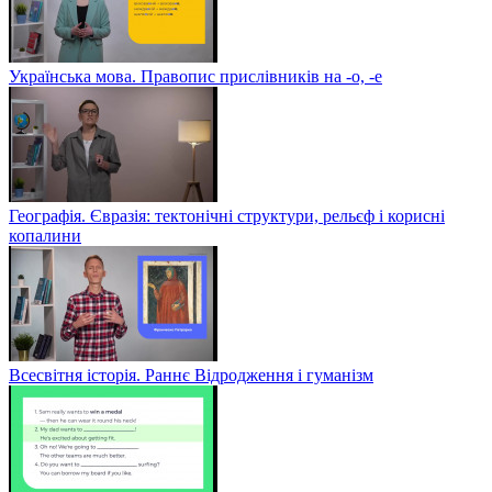
Українська мова. Правопис прислівників на -о, -е
Географія. Євразія: тектонічні структури, рельєф і корисні
копалини
Всесвітня історія. Раннє Відродження і гуманізм