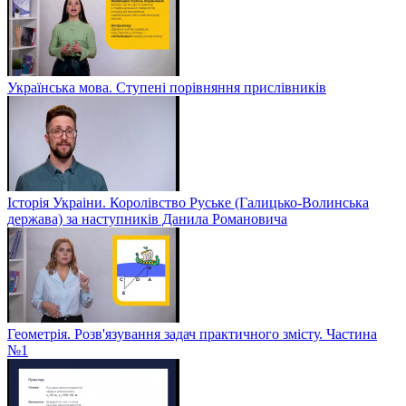
Українська мова. Ступені порівняння прислівників
Історія Украіни. Королівство Руське (Галицько-Волинська
держава) за наступників Данила Романовича
Геометрія. Розв'язування задач практичного змісту. Частина
№1