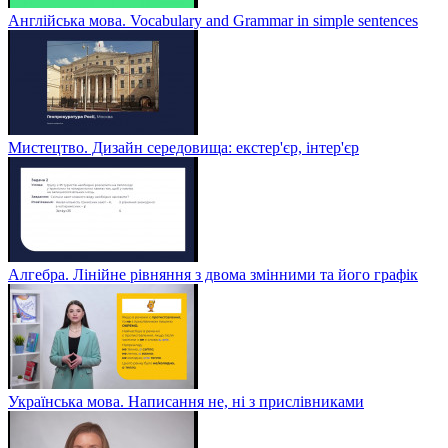
Англійська мова. Vocabulary and Grammar in simple sentences
Мистецтво. Дизайн середовища: екстер'єр, інтер'єр
Алгебра. Лінійне рівняння з двома змінними та його графік
Українська мова. Написання не, ні з прислівниками