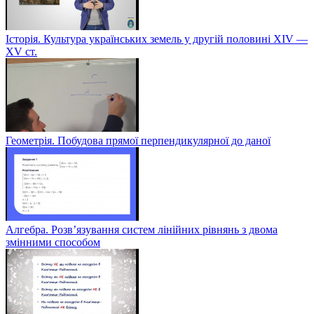
Історія. Культура українських земель у другій половині XIV —
XV ст.
Геометрія. Побудова прямої перпендикулярної до даної
Алгебра. Розв’язування систем лінійних рівнянь з двома
змінними способом