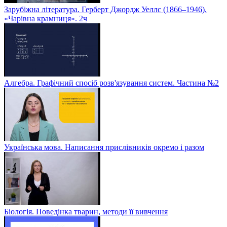
Зарубіжна література. Герберт Джордж Уеллс (1866–1946).
«Чарівна крамниця». 2ч
Алгебра. Графічний спосіб розв'язування систем. Частина №2
Українська мова. Написання прислівників окремо і разом
Біологія. Поведінка тварин, методи її вивчення