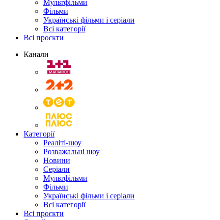
Мультфільми
Фільми
Українські фільми і серіали
Всі категорії
Всі проєкти
Канали
Категорії
Реаліті-шоу
Розважальні шоу
Новини
Серіали
Мультфільми
Фільми
Українські фільми і серіали
Всі категорії
Всі проєкти