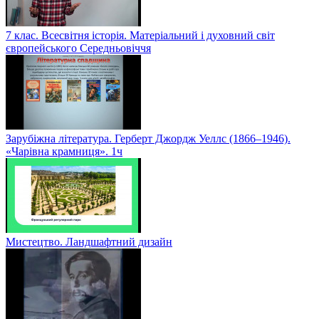
7 клас. Всесвітня історія. Матеріальний і духовний світ
європейського Середньовіччя
Зарубіжна література. Герберт Джордж Уеллс (1866–1946).
«Чарівна крамниця». 1ч
Мистецтво. Ландшафтний дизайн