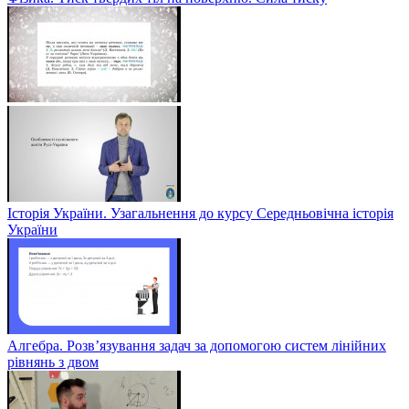
Історія України. Узагальнення до курсу Середньовічна історія
України
Алгебра. Розв’язування задач за допомогою систем лінійних
рівнянь з двом