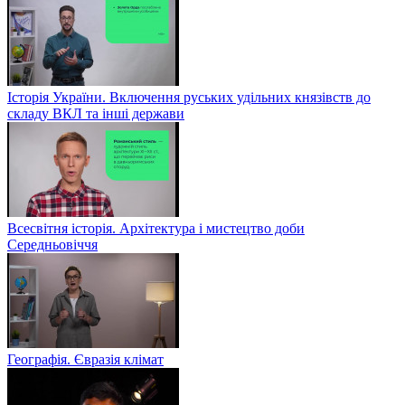
Історія України. Включення руських удільних князівств до
складу ВКЛ та інші держави
Всесвітня історія. Архітектура і мистецтво доби
Середньовіччя
Географія. Євразія клімат