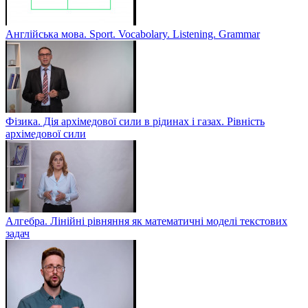
Англійська мова. Sport. Vocabolary. Listening. Grammar
Фізика. Дія архімедової сили в рідинах і газах. Рівність
архімедової сили
Алгебра. Лінійні рівняння як математичні моделі текстових
задач