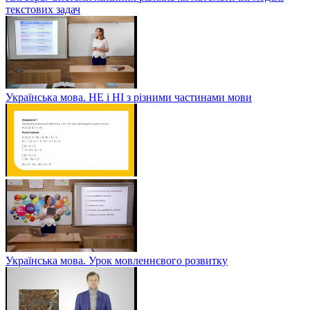
текстових задач
Українська мова. НЕ і НІ з різними частинами мови
Українська мова. Урок мовленнєвого розвитку