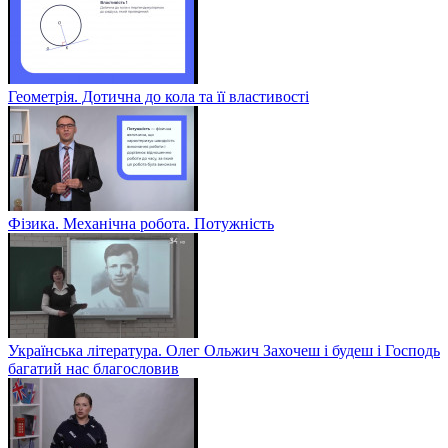
Геометрія. Дотична до кола та її властивості
Фізика. Механічна робота. Потужність
Українська література. Олег Ольжич Захочеш і будеш і Господь
багатий нас благословив