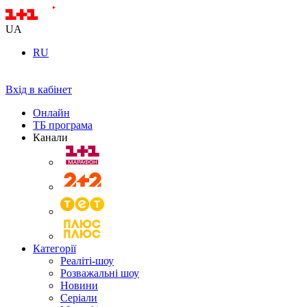
UA
RU
Вхід в кабінет
Онлайн
ТБ програма
Канали
Категорії
Реаліті-шоу
Розважальні шоу
Новини
Серіали