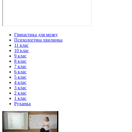
Гімнастика для мозку
Психологічна хвилинка
11 клас
10 клас
9 клас
8 клас
7 клас
6 клас
5 клас
4 клас
3 клас
2 клас
1 клас
Руханка