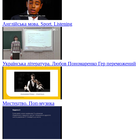
Англійська мова. Sport. Listening
Українська література. Любов Пономаренко Гер переможений
Мистецтво. Поп-музика