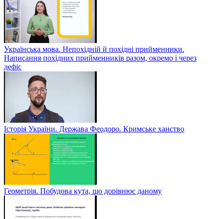
Українська мова. Непохідній й похідні прийменники.
Написання похідних прийменників разом, окремо і через
дефіс
Історія України. Держава Феодоро. Кримське ханство
Геометрія. Побудова кута, що дорівнює даному