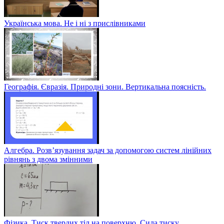
Українська мова. Не і ні з прислівниками
Географія. Євразія. Природні зони. Вертикальна поясність.
Алгебра. Розв’язування задач за допомогою систем лінійних
рівнянь з двома змінними
Фізика. Тиск твердих тіл на поверхню. Сила тиску