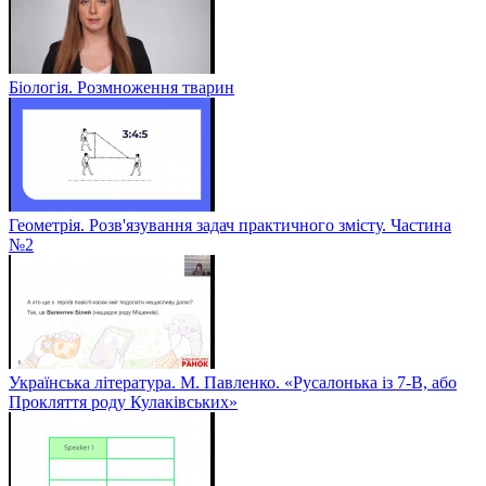
Біологія. Розмноження тварин
Геометрія. Розв'язування задач практичного змісту. Частина
№2
Українська література. М. Павленко. «Русалонька із 7-В, або
Прокляття роду Кулаківських»