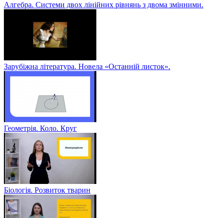
Алгебра. Системи двох лінійних рівнянь з двома змінними.
Зарубіжна література. Новела «Останній листок».
Геометрія. Коло. Круг
Біологія. Розвиток тварин