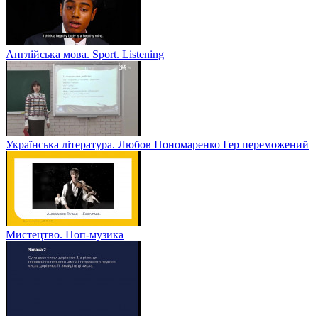
Англійська мова. Sport. Listening
Українська література. Любов Пономаренко Гер переможений
Мистецтво. Поп-музика