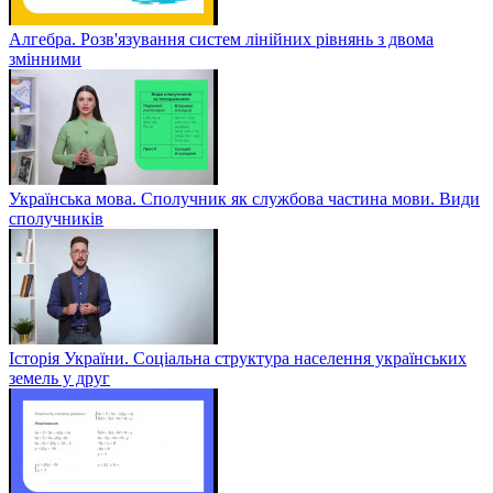
Алгебра. Розв'язування систем лінійних рівнянь з двома
змінними
Українська мова. Сполучник як службова частина мови. Види
сполучників
Історія України. Соціальна структура населення українських
земель у друг