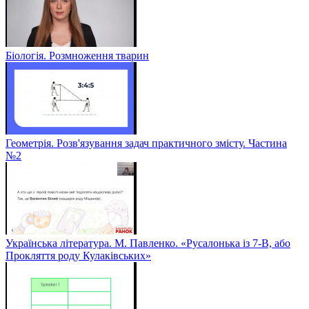
Біологія. Розмноження тварин
Геометрія. Розв'язування задач практичного змісту. Частина
№2
Українська література. М. Павленко. «Русалонька із 7-В, або
Прокляття роду Кулаківських»