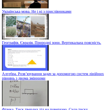
Українська мова. Не і ні з прислівниками
Географія. Євразія. Природні зони. Вертикальна поясність.
Алгебра. Розв’язування задач за допомогою систем лінійних
рівнянь з двома змінними
Фізика. Тиск твердих тіл на поверхню. Сила тиску