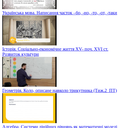
Українська мова. Написання часток –бо, -но, -то, -от, -таки
Історія. Соціально-економічне життя XV- поч. XVI ст.
Розвиток культури
Геометрія. Коло, описане навколо трикутника (Тиж.2_ПТ)
Алгебра. Системи лінійних рівнянь як математичні моделі