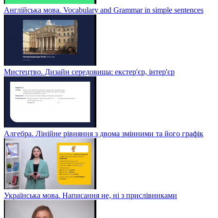
Англійська мова. Vocabulary and Grammar in simple sentences
Мистецтво. Дизайн середовища: екстер'єр, інтер'єр
Алгебра. Лінійне рівняння з двома змінними та його графік
Українська мова. Написання не, ні з прислівниками