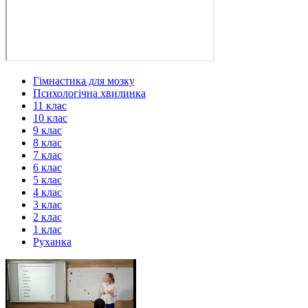
Гімнастика для мозку
Психологічна хвилинка
11 клас
10 клас
9 клас
8 клас
7 клас
6 клас
5 клас
4 клас
3 клас
2 клас
1 клас
Руханка