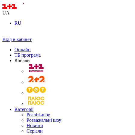
UA
RU
Вхід в кабінет
Онлайн
ТБ програма
Канали
Категорії
Реаліті-шоу
Розважальні шоу
Новини
Серіали