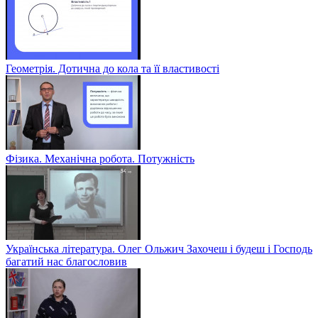
Геометрія. Дотична до кола та її властивості
Фізика. Механічна робота. Потужність
Українська література. Олег Ольжич Захочеш і будеш і Господь
багатий нас благословив