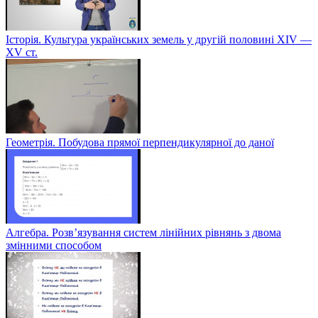
Історія. Культура українських земель у другій половині XIV —
XV ст.
Геометрія. Побудова прямої перпендикулярної до даної
Алгебра. Розв’язування систем лінійних рівнянь з двома
змінними способом