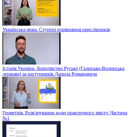
Українська мова. Ступені порівняння прислівників
Історія Украіни. Королівство Руське (Галицько-Волинська
держава) за наступників Данила Романовича
Геометрія. Розв'язування задач практичного змісту. Частина
№1