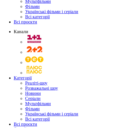
Мультфільми
Фільми
Українські фільми і серіали
Всі категорії
Всі проєкти
Канали
Категорії
Реаліті-шоу
Розважальні шоу
Новини
Серіали
Мультфільми
Фільми
Українські фільми і серіали
Всі категорії
Всі проєкти