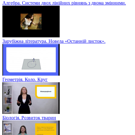
Алгебра. Системи двох лінійних рівнянь з двома змінними.
Зарубіжна література. Новела «Останній листок».
Геометрія. Коло. Круг
Біологія. Розвиток тварин