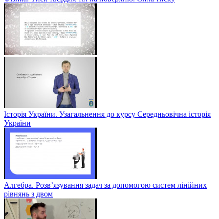
Історія України. Узагальнення до курсу Середньовічна історія
України
Алгебра. Розв’язування задач за допомогою систем лінійних
рівнянь з двом