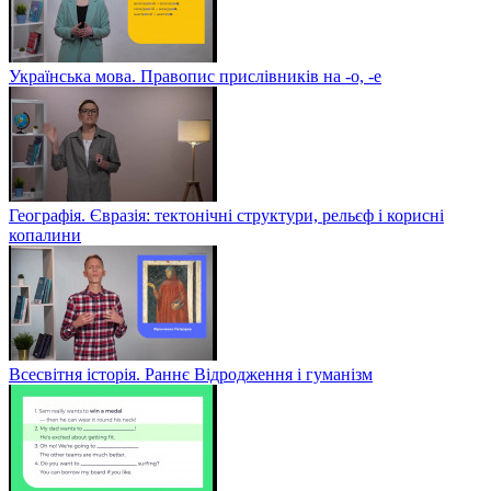
Українська мова. Правопис прислівників на -о, -е
Географія. Євразія: тектонічні структури, рельєф і корисні
копалини
Всесвітня історія. Раннє Відродження і гуманізм