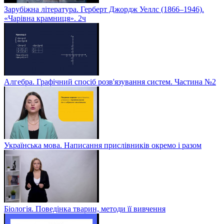
Зарубіжна література. Герберт Джордж Уеллс (1866–1946).
«Чарівна крамниця». 2ч
Алгебра. Графічний спосіб розв'язування систем. Частина №2
Українська мова. Написання прислівників окремо і разом
Біологія. Поведінка тварин, методи її вивчення