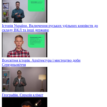
Історія України. Включення руських удільних князівств до
складу ВКЛ та інші держави
Всесвітня історія. Архітектура і мистецтво доби
Середньовіччя
Географія. Євразія клімат