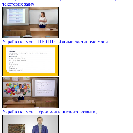
текстових задач
Українська мова. НЕ і НІ з різними частинами мови
Українська мова. Урок мовленнєвого розвитку