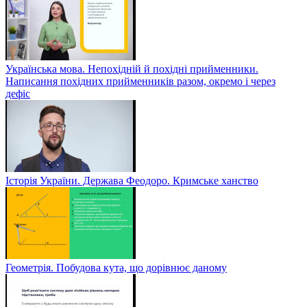
Українська мова. Непохідній й похідні прийменники.
Написання похідних прийменників разом, окремо і через
дефіс
Історія України. Держава Феодоро. Кримське ханство
Геометрія. Побудова кута, що дорівнює даному