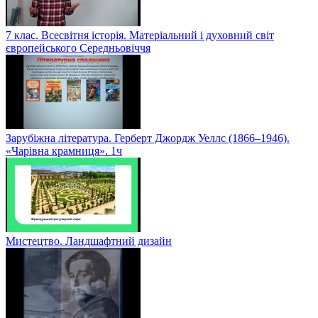
7 клас. Всесвітня історія. Матеріальний і духовний світ
європейського Середньовіччя
Зарубіжна література. Герберт Джордж Уеллс (1866–1946).
«Чарівна крамниця». 1ч
Мистецтво. Ландшафтний дизайн