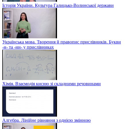
Історія України. Культура Галицько-Волинської держави
Українська мова. Творення й правопис прислівників. Букви
-н- та -нн- у прислівниках
Хімія. Взаємодія кисню зі складними речовинами
Алгебра. Лінійне рівняння з однією змінною