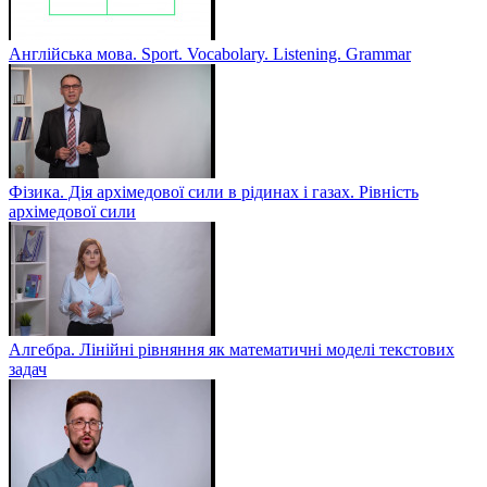
Англійська мова. Sport. Vocabolary. Listening. Grammar
Фізика. Дія архімедової сили в рідинах і газах. Рівність
архімедової сили
Алгебра. Лінійні рівняння як математичні моделі текстових
задач