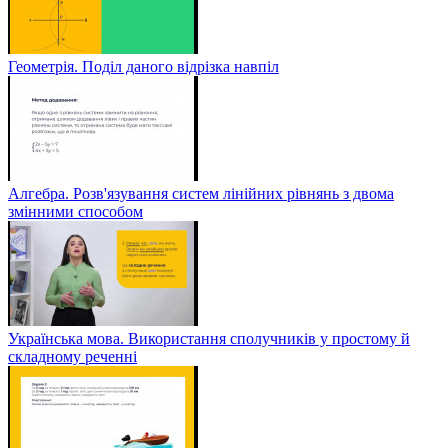
Геометрія. Поділ даного відрізка навпіл
Алгебра. Розв'язування систем лінійних рівнянь з двома
змінними способом
Українська мова. Використання сполучників у простому й
складному реченні