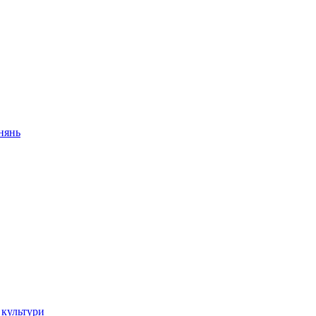
внянь
 культури