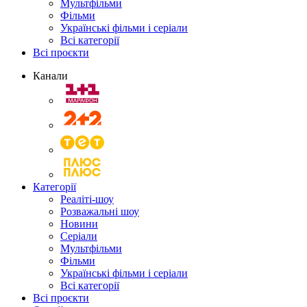
Мультфільми
Фільми
Українські фільми і серіали
Всі категорії
Всі проєкти
Канали
Категорії
Реаліті-шоу
Розважальні шоу
Новини
Серіали
Мультфільми
Фільми
Українські фільми і серіали
Всі категорії
Всі проєкти