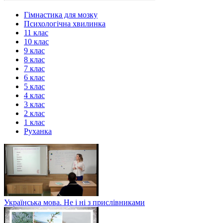
Гімнастика для мозку
Психологічна хвилинка
11 клас
10 клас
9 клас
8 клас
7 клас
6 клас
5 клас
4 клас
3 клас
2 клас
1 клас
Руханка
Українська мова. Не і ні з прислівниками