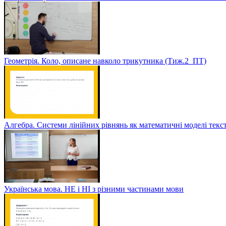
Геометрія. Коло, описане навколо трикутника (Тиж.2_ПТ)
Алгебра. Системи лінійних рівнянь як математичні моделі текс
Українська мова. НЕ і НІ з різними частинами мови