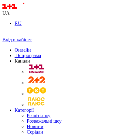
UA
RU
Вхід в кабінет
Онлайн
ТБ програма
Канали
Категорії
Реаліті-шоу
Розважальні шоу
Новини
Серіали