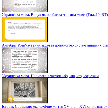
Українська мова. Вигук як особлива частина мови (Тиж.10_ВТ)
Алгебра. Розв'язування задач за допомогою систем лінійних рі
Українська мова. Написання часток –бо, -но, -то, -от, -таки
Історія. Соціально-економічне життя XV- поч. XVI ст. Розвиток