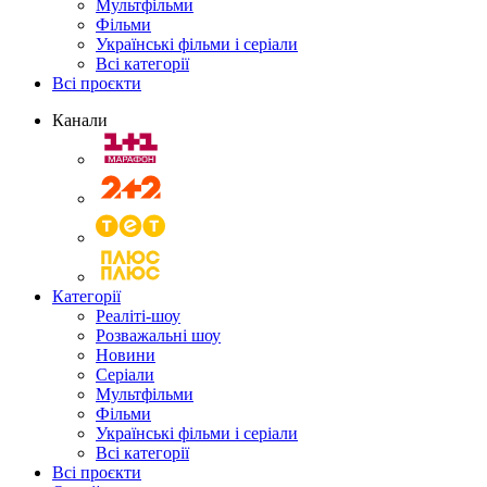
Мультфільми
Фільми
Українські фільми і серіали
Всі категорії
Всі проєкти
Канали
Категорії
Реаліті-шоу
Розважальні шоу
Новини
Серіали
Мультфільми
Фільми
Українські фільми і серіали
Всі категорії
Всі проєкти