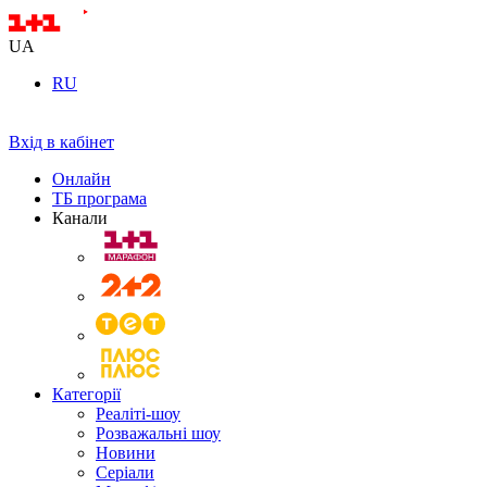
UA
RU
Вхід в кабінет
Онлайн
ТБ програма
Канали
Категорії
Реаліті-шоу
Розважальні шоу
Новини
Серіали