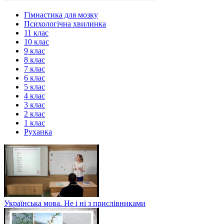
Гімнастика для мозку
Психологічна хвилинка
11 клас
10 клас
9 клас
8 клас
7 клас
6 клас
5 клас
4 клас
3 клас
2 клас
1 клас
Руханка
Українська мова. Не і ні з прислівниками