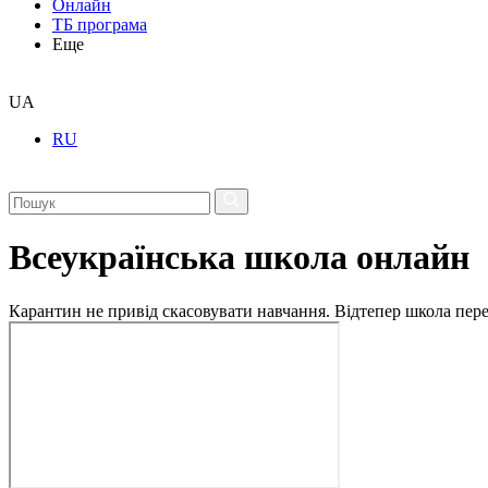
Онлайн
ТБ програма
Еще
UA
RU
Всеукраїнська школа онлайн
Карантин не привід скасовувати навчання. Відтепер школа перех