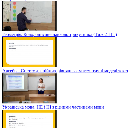
Геометрія. Коло, описане навколо трикутника (Тиж.2_ПТ)
Алгебра. Системи лінійних рівнянь як математичні моделі текс
Українська мова. НЕ і НІ з різними частинами мови