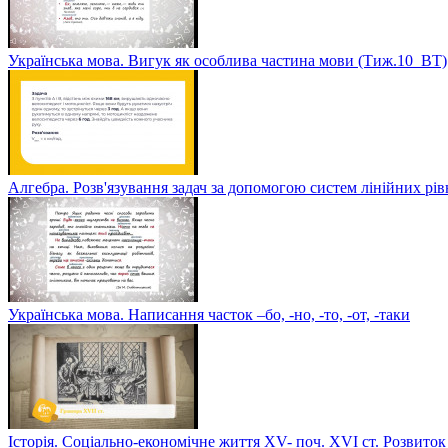
Українська мова. Вигук як особлива частина мови (Тиж.10_ВТ)
Алгебра. Розв'язування задач за допомогою систем лінійних рі
Українська мова. Написання часток –бо, -но, -то, -от, -таки
Історія. Соціально-економічне життя XV- поч. XVI ст. Розвиток