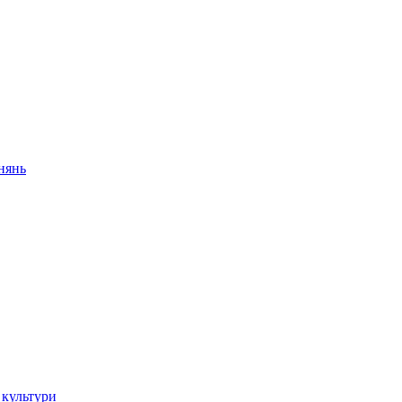
внянь
 культури