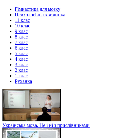
Гімнастика для мозку
Психологічна хвилинка
11 клас
10 клас
9 клас
8 клас
7 клас
6 клас
5 клас
4 клас
3 клас
2 клас
1 клас
Руханка
Українська мова. Не і ні з прислівниками