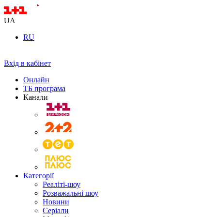
UA
RU
Вхід в кабінет
Онлайн
ТБ програма
Канали
Категорії
Реаліті-шоу
Розважальні шоу
Новини
Серіали