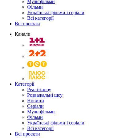
Мультфільми
Фільми
Українські фільми і серіали
Всі категорії
Всі проєкти
Канали
Категорії
Реаліті-шоу
Розважальні шоу
Новини
Серіали
Мультфільми
Фільми
Українські фільми і серіали
Всі категорії
Всі проєкти