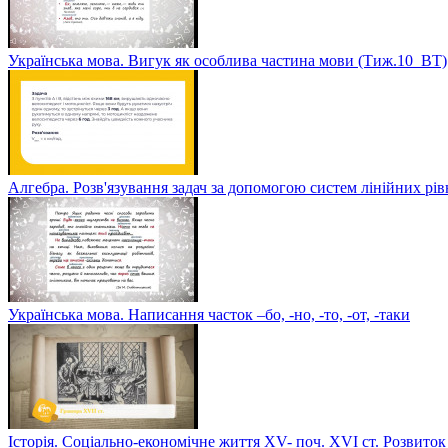
Українська мова. Вигук як особлива частина мови (Тиж.10_ВТ)
Алгебра. Розв'язування задач за допомогою систем лінійних рі
Українська мова. Написання часток –бо, -но, -то, -от, -таки
Історія. Соціально-економічне життя XV- поч. XVI ст. Розвиток