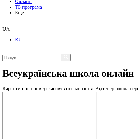
Онлайн
ТБ програма
Еще
UA
RU
Всеукраїнська школа онлайн
Карантин не привід скасовувати навчання. Відтепер школа перех