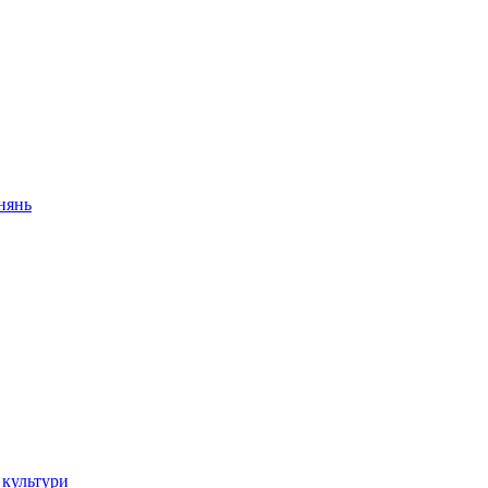
внянь
 культури