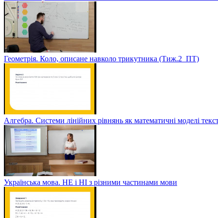
Геометрія. Коло, описане навколо трикутника (Тиж.2_ПТ)
Алгебра. Системи лінійних рівнянь як математичні моделі текс
Українська мова. НЕ і НІ з різними частинами мови