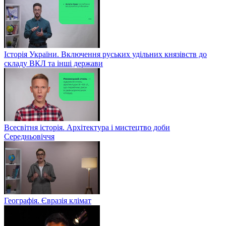
Історія України. Включення руських удільних князівств до
складу ВКЛ та інші держави
Всесвітня історія. Архітектура і мистецтво доби
Середньовіччя
Географія. Євразія клімат