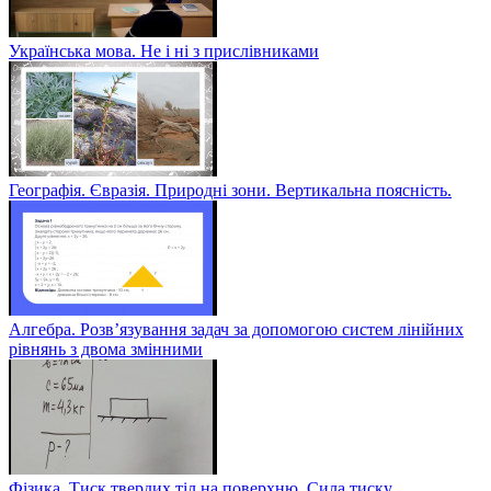
Українська мова. Не і ні з прислівниками
Географія. Євразія. Природні зони. Вертикальна поясність.
Алгебра. Розв’язування задач за допомогою систем лінійних
рівнянь з двома змінними
Фізика. Тиск твердих тіл на поверхню. Сила тиску