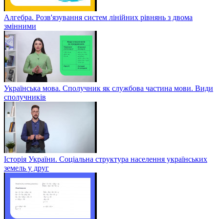
Алгебра. Розв'язування систем лінійних рівнянь з двома
змінними
Українська мова. Сполучник як службова частина мови. Види
сполучників
Історія України. Соціальна структура населення українських
земель у друг