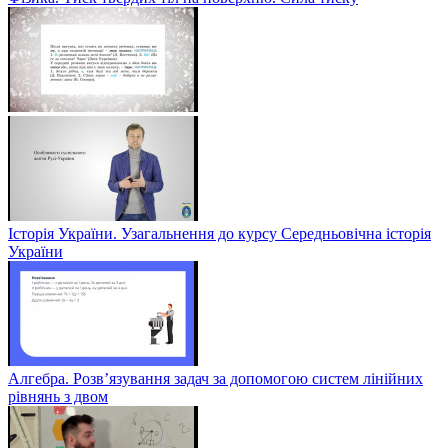
Історія України. Узагальнення до курсу Середньовічна історія
України
Алгебра. Розв’язування задач за допомогою систем лінійних
рівнянь з двом