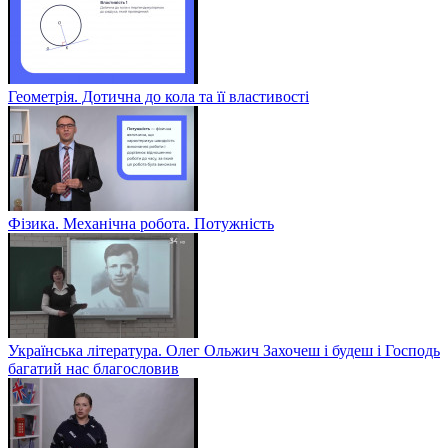
Геометрія. Дотична до кола та її властивості
Фізика. Механічна робота. Потужність
Українська література. Олег Ольжич Захочеш і будеш і Господь
багатий нас благословив