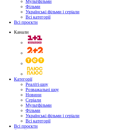
Мультфільми
Фільми
Українські фільми і серіали
Всі категорії
Всі проєкти
Канали
Категорії
Реаліті-шоу
Розважальні шоу
Новини
Серіали
Мультфільми
Фільми
Українські фільми і серіали
Всі категорії
Всі проєкти