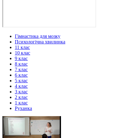
Гімнастика для мозку
Психологічна хвилинка
11 клас
10 клас
9 клас
8 клас
7 клас
6 клас
5 клас
4 клас
3 клас
2 клас
1 клас
Руханка