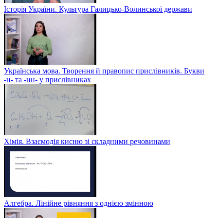
Історія України. Культура Галицько-Волинської держави
Українська мова. Творення й правопис прислівників. Букви
-н- та -нн- у прислівниках
Хімія. Взаємодія кисню зі складними речовинами
Алгебра. Лінійне рівняння з однією змінною