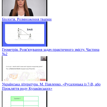
Біологія. Розмноження тварин
Геометрія. Розв'язування задач практичного змісту. Частина
№2
Українська література. М. Павленко. «Русалонька із 7-В, або
Прокляття роду Кулаківських»