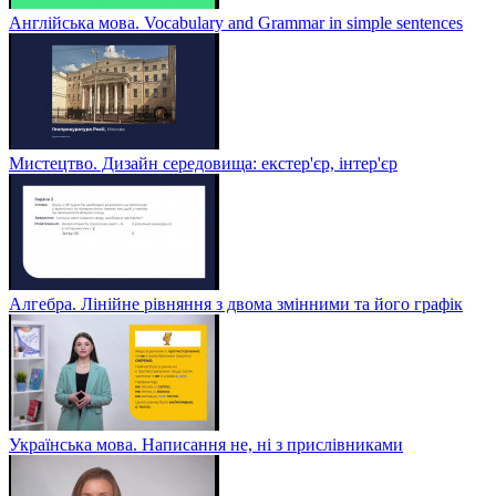
Англійська мова. Vocabulary and Grammar in simple sentences
Мистецтво. Дизайн середовища: екстер'єр, інтер'єр
Алгебра. Лінійне рівняння з двома змінними та його графік
Українська мова. Написання не, ні з прислівниками