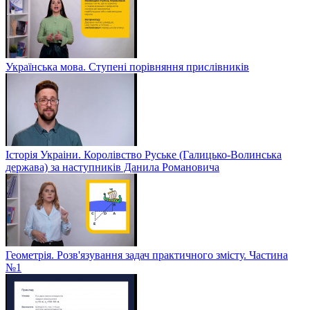
Українська мова. Ступені порівняння прислівників
Історія Украіни. Королівство Руське (Галицько-Волинська
держава) за наступників Данила Романовича
Геометрія. Розв'язування задач практичного змісту. Частина
№1