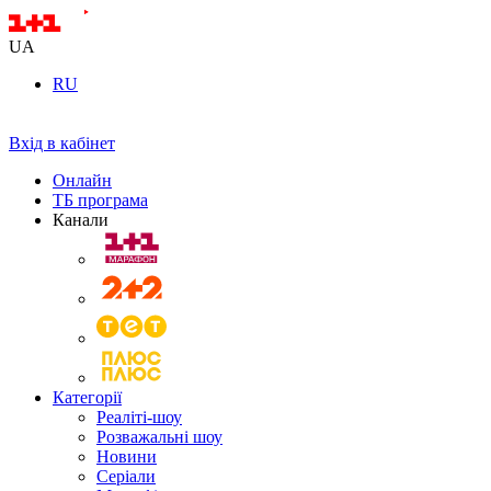
UA
RU
Вхід в кабінет
Онлайн
ТБ програма
Канали
Категорії
Реаліті-шоу
Розважальні шоу
Новини
Серіали