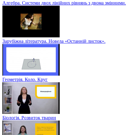
Алгебра. Системи двох лінійних рівнянь з двома змінними.
Зарубіжна література. Новела «Останній листок».
Геометрія. Коло. Круг
Біологія. Розвиток тварин