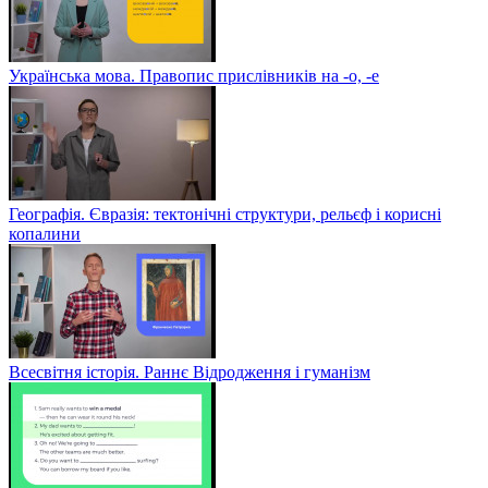
Українська мова. Правопис прислівників на -о, -е
Географія. Євразія: тектонічні структури, рельєф і корисні
копалини
Всесвітня історія. Раннє Відродження і гуманізм