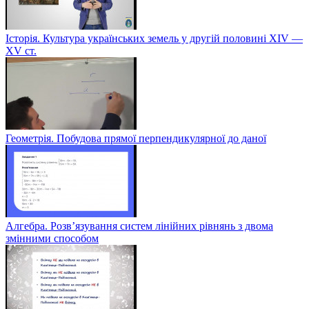
Історія. Культура українських земель у другій половині XIV —
XV ст.
Геометрія. Побудова прямої перпендикулярної до даної
Алгебра. Розв’язування систем лінійних рівнянь з двома
змінними способом