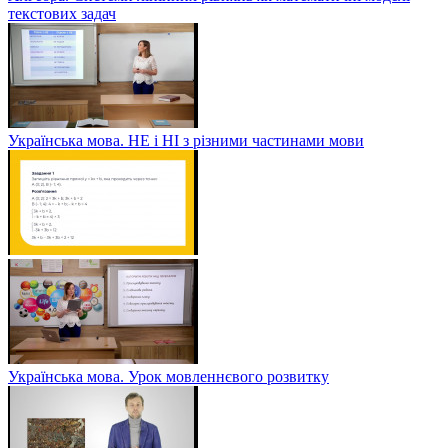
текстових задач
Українська мова. НЕ і НІ з різними частинами мови
Українська мова. Урок мовленнєвого розвитку