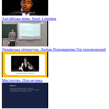
Англійська мова. Sport. Listening
Українська література. Любов Пономаренко Гер переможений
Мистецтво. Поп-музика