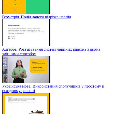
Геометрія. Поділ даного відрізка навпіл
Алгебра. Розв'язування систем лінійних рівнянь з двома
змінними способом
Українська мова. Використання сполучників у простому й
складному реченні