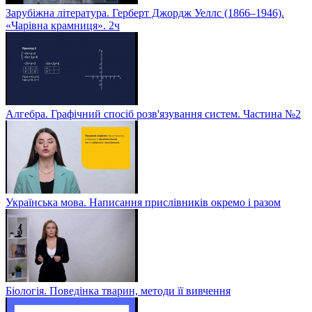
Зарубіжна література. Герберт Джордж Уеллс (1866–1946).
«Чарівна крамниця». 2ч
Алгебра. Графічний спосіб розв'язування систем. Частина №2
Українська мова. Написання прислівників окремо і разом
Біологія. Поведінка тварин, методи її вивчення