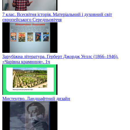
7 клас. Всесвітня історія. Матеріальний і духовний світ
європейського Середньовіччя
Зарубіжна література. Герберт Джордж Уеллс (1866–1946).
«Чарівна крамниця». 1ч
Мистецтво. Ландшафтний дизайн