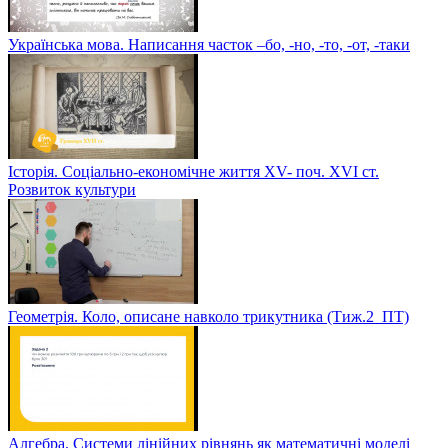
Українська мова. Написання часток –бо, -но, -то, -от, -таки
Історія. Соціально-економічне життя XV- поч. XVI ст.
Розвиток культури
Геометрія. Коло, описане навколо трикутника (Тиж.2_ПТ)
Алгебра. Системи лінійних рівнянь як математичні моделі