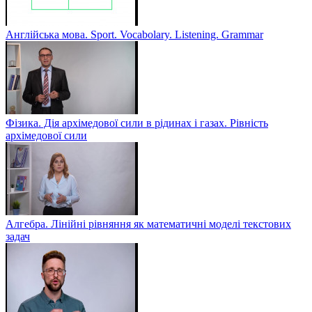
Англійська мова. Sport. Vocabolary. Listening. Grammar
Фізика. Дія архімедової сили в рідинах і газах. Рівність
архімедової сили
Алгебра. Лінійні рівняння як математичні моделі текстових
задач