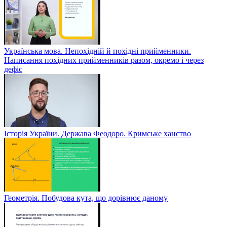
Українська мова. Непохідній й похідні прийменники.
Написання похідних прийменників разом, окремо і через
дефіс
Історія України. Держава Феодоро. Кримське ханство
Геометрія. Побудова кута, що дорівнює даному