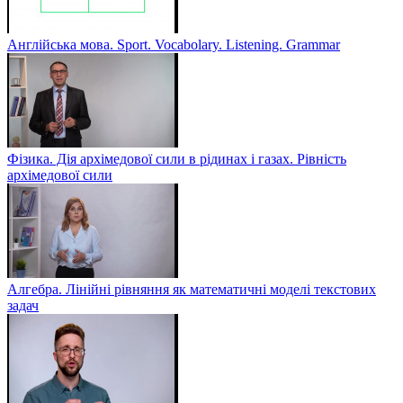
Англійська мова. Sport. Vocabolary. Listening. Grammar
Фізика. Дія архімедової сили в рідинах і газах. Рівність
архімедової сили
Алгебра. Лінійні рівняння як математичні моделі текстових
задач