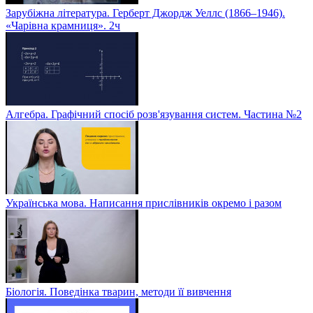
Зарубіжна література. Герберт Джордж Уеллс (1866–1946).
«Чарівна крамниця». 2ч
Алгебра. Графічний спосіб розв'язування систем. Частина №2
Українська мова. Написання прислівників окремо і разом
Біологія. Поведінка тварин, методи її вивчення