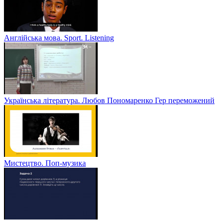
Англійська мова. Sport. Listening
Українська література. Любов Пономаренко Гер переможений
Мистецтво. Поп-музика