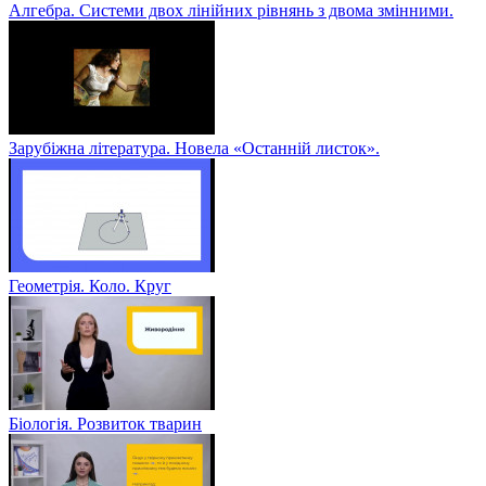
Алгебра. Системи двох лінійних рівнянь з двома змінними.
Зарубіжна література. Новела «Останній листок».
Геометрія. Коло. Круг
Біологія. Розвиток тварин