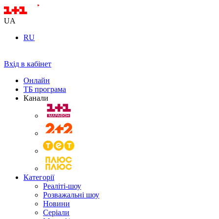
UA
RU
Вхід в кабінет
Онлайн
ТБ програма
Канали
Категорії
Реаліті-шоу
Розважальні шоу
Новини
Серіали