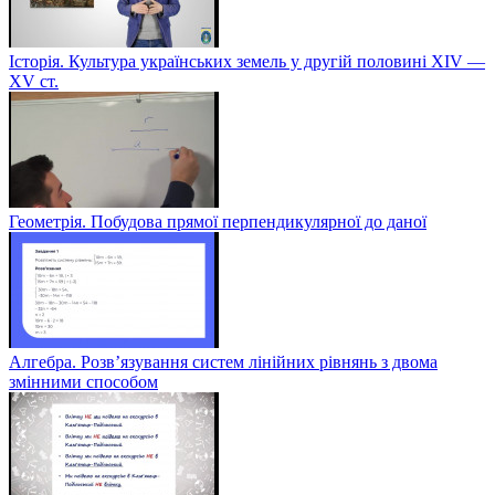
Історія. Культура українських земель у другій половині XIV —
XV ст.
Геометрія. Побудова прямої перпендикулярної до даної
Алгебра. Розв’язування систем лінійних рівнянь з двома
змінними способом