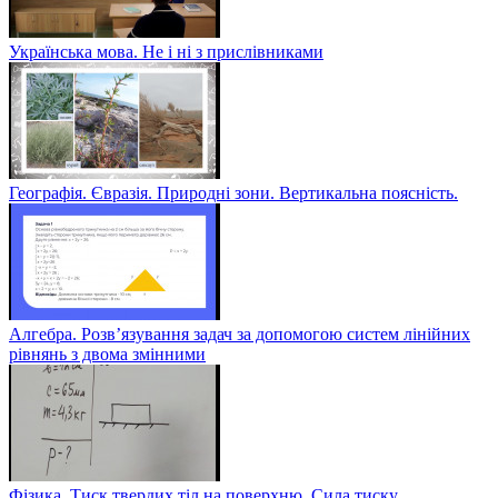
Українська мова. Не і ні з прислівниками
Географія. Євразія. Природні зони. Вертикальна поясність.
Алгебра. Розв’язування задач за допомогою систем лінійних
рівнянь з двома змінними
Фізика. Тиск твердих тіл на поверхню. Сила тиску