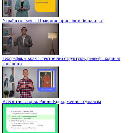
Українська мова. Правопис прислівників на -о, -е
Географія. Євразія: тектонічні структури, рельєф і корисні
копалини
Всесвітня історія. Раннє Відродження і гуманізм