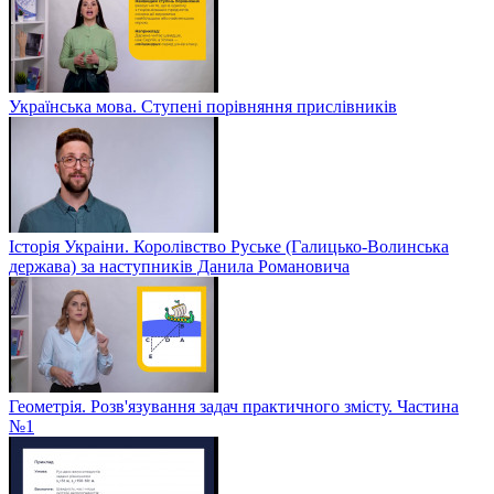
Українська мова. Ступені порівняння прислівників
Історія Украіни. Королівство Руське (Галицько-Волинська
держава) за наступників Данила Романовича
Геометрія. Розв'язування задач практичного змісту. Частина
№1