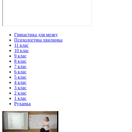
Гімнастика для мозку
Психологічна хвилинка
11 клас
10 клас
9 клас
8 клас
7 клас
6 клас
5 клас
4 клас
3 клас
2 клас
1 клас
Руханка