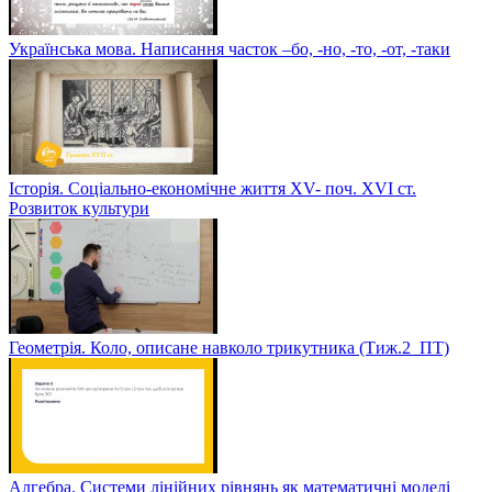
Українська мова. Написання часток –бо, -но, -то, -от, -таки
Історія. Соціально-економічне життя XV- поч. XVI ст.
Розвиток культури
Геометрія. Коло, описане навколо трикутника (Тиж.2_ПТ)
Алгебра. Системи лінійних рівнянь як математичні моделі