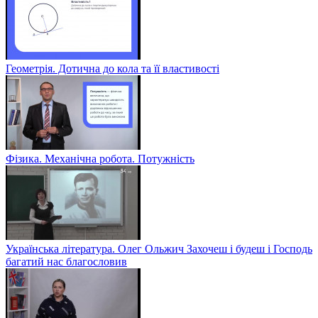
Геометрія. Дотична до кола та її властивості
Фізика. Механічна робота. Потужність
Українська література. Олег Ольжич Захочеш і будеш і Господь
багатий нас благословив