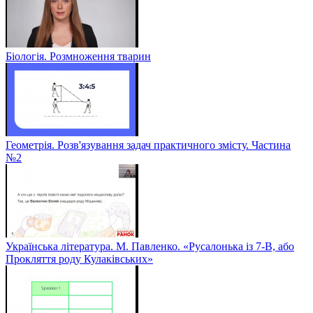
Біологія. Розмноження тварин
Геометрія. Розв'язування задач практичного змісту. Частина
№2
Українська література. М. Павленко. «Русалонька із 7-В, або
Прокляття роду Кулаківських»