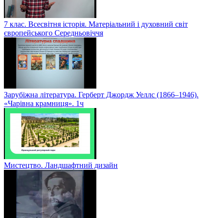
7 клас. Всесвітня історія. Матеріальний і духовний світ
європейського Середньовіччя
Зарубіжна література. Герберт Джордж Уеллс (1866–1946).
«Чарівна крамниця». 1ч
Мистецтво. Ландшафтний дизайн