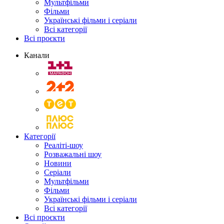
Мультфільми
Фільми
Українські фільми і серіали
Всі категорії
Всі проєкти
Канали
Категорії
Реаліті-шоу
Розважальні шоу
Новини
Серіали
Мультфільми
Фільми
Українські фільми і серіали
Всі категорії
Всі проєкти