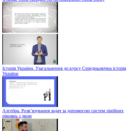
Історія України. Узагальнення до курсу Середньовічна історія
України
Алгебра. Розв’язування задач за допомогою систем лінійних
рівнянь з двом