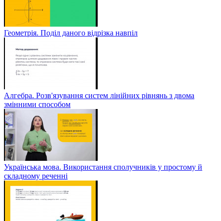
Геометрія. Поділ даного відрізка навпіл
Алгебра. Розв'язування систем лінійних рівнянь з двома
змінними способом
Українська мова. Використання сполучників у простому й
складному реченні