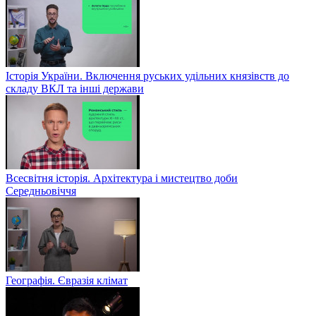
Історія України. Включення руських удільних князівств до
складу ВКЛ та інші держави
Всесвітня історія. Архітектура і мистецтво доби
Середньовіччя
Географія. Євразія клімат