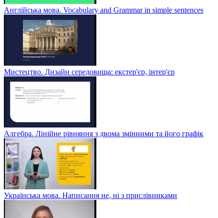
Англійська мова. Vocabulary and Grammar in simple sentences
Мистецтво. Дизайн середовища: екстер'єр, інтер'єр
Алгебра. Лінійне рівняння з двома змінними та його графік
Українська мова. Написання не, ні з прислівниками