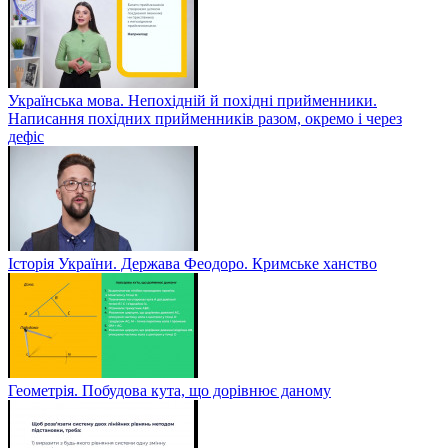
Українська мова. Непохідній й похідні прийменники.
Написання похідних прийменників разом, окремо і через
дефіс
Історія України. Держава Феодоро. Кримське ханство
Геометрія. Побудова кута, що дорівнює даному