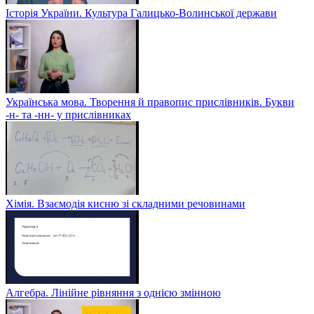
Історія України. Культура Галицько-Волинської держави
Українська мова. Творення й правопис прислівників. Букви
-н- та -нн- у прислівниках
Хімія. Взаємодія кисню зі складними речовинами
Алгебра. Лінійне рівняння з однією змінною