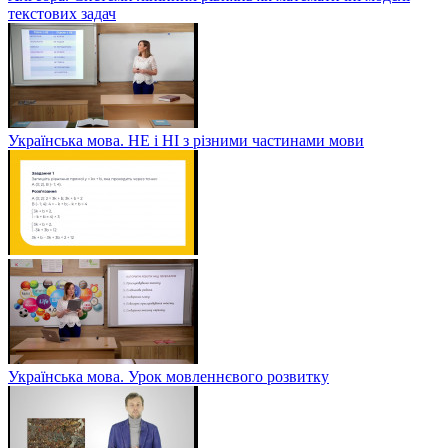
текстових задач
Українська мова. НЕ і НІ з різними частинами мови
Українська мова. Урок мовленнєвого розвитку