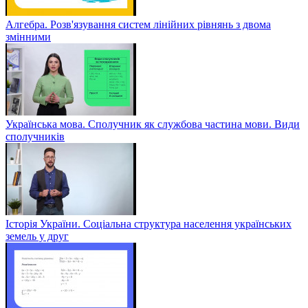
Алгебра. Розв'язування систем лінійних рівнянь з двома
змінними
Українська мова. Сполучник як службова частина мови. Види
сполучників
Історія України. Соціальна структура населення українських
земель у друг