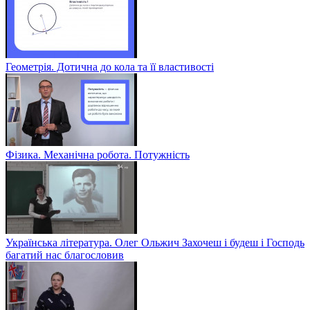
Геометрія. Дотична до кола та її властивості
Фізика. Механічна робота. Потужність
Українська література. Олег Ольжич Захочеш і будеш і Господь
багатий нас благословив