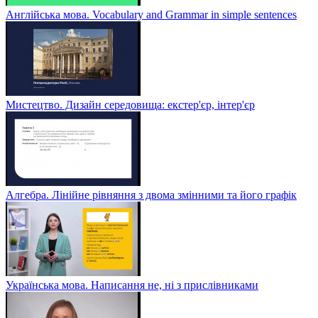
Англійська мова. Vocabulary and Grammar in simple sentences
Мистецтво. Дизайн середовища: екстер'єр, інтер'єр
Алгебра. Лінійне рівняння з двома змінними та його графік
Українська мова. Написання не, ні з прислівниками