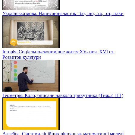
Українська мова. Написання часток –бо, -но, -то, -от, -таки
Історія. Соціально-економічне життя XV- поч. XVI ст.
Розвиток культури
Геометрія. Коло, описане навколо трикутника (Тиж.2_ПТ)
Алгебра. Системи лінійних рівнянь як математичні моделі