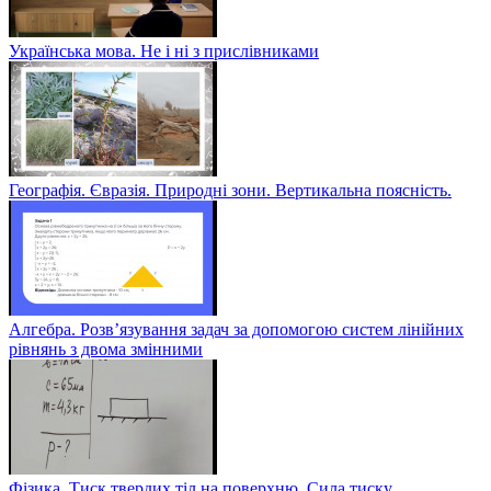
Українська мова. Не і ні з прислівниками
Географія. Євразія. Природні зони. Вертикальна поясність.
Алгебра. Розв’язування задач за допомогою систем лінійних
рівнянь з двома змінними
Фізика. Тиск твердих тіл на поверхню. Сила тиску