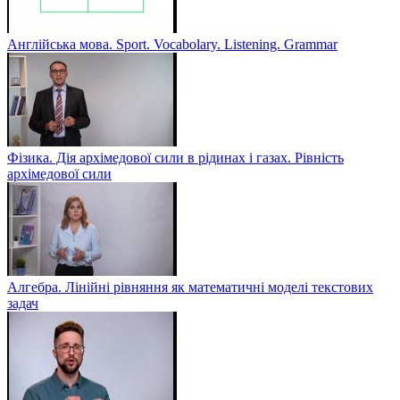
Англійська мова. Sport. Vocabolary. Listening. Grammar
Фізика. Дія архімедової сили в рідинах і газах. Рівність
архімедової сили
Алгебра. Лінійні рівняння як математичні моделі текстових
задач