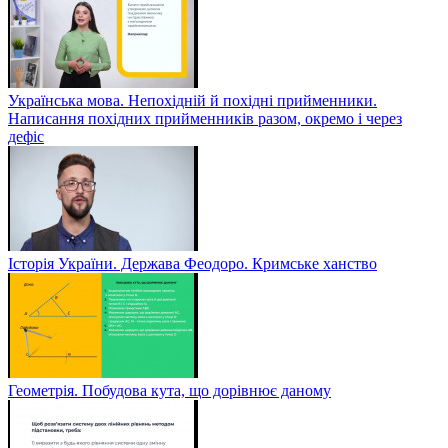
Українська мова. Непохідній й похідні прийменники.
Написання похідних прийменників разом, окремо і через
дефіс
Історія України. Держава Феодоро. Кримське ханство
Геометрія. Побудова кута, що дорівнює даному