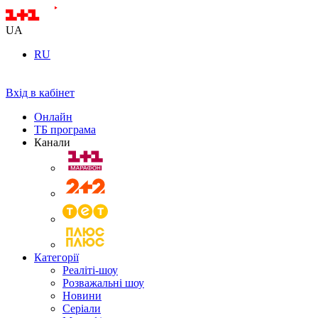
UA
RU
Вхід в кабінет
Онлайн
ТБ програма
Канали
Категорії
Реаліті-шоу
Розважальні шоу
Новини
Серіали