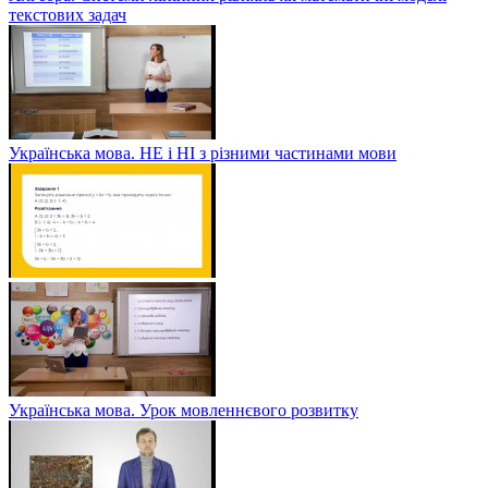
текстових задач
Українська мова. НЕ і НІ з різними частинами мови
Українська мова. Урок мовленнєвого розвитку