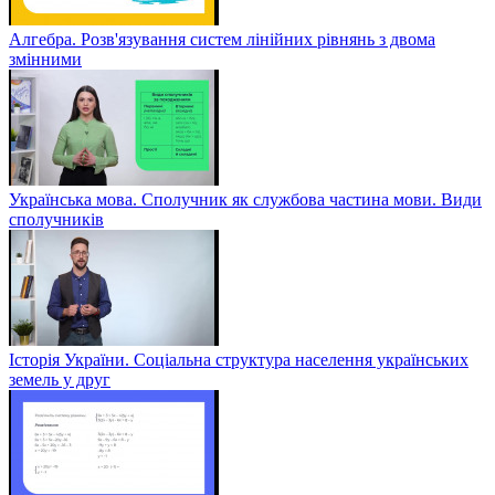
Алгебра. Розв'язування систем лінійних рівнянь з двома
змінними
Українська мова. Сполучник як службова частина мови. Види
сполучників
Історія України. Соціальна структура населення українських
земель у друг