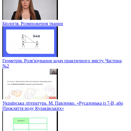
Біологія. Розмноження тварин
Геометрія. Розв'язування задач практичного змісту. Частина
№2
Українська література. М. Павленко. «Русалонька із 7-В, або
Прокляття роду Кулаківських»