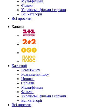
Мультфільми
Фільми
Українські фільми і серіали
Всі категорії
Всі проєкти
Канали
Категорії
Реаліті-шоу
Розважальні шоу
Новини
Серіали
Мультфільми
Фільми
Українські фільми і серіали
Всі категорії
Всі проєкти