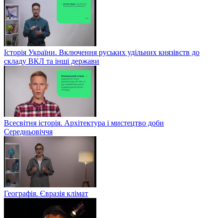
Історія України. Включення руських удільних князівств до
складу ВКЛ та інші держави
Всесвітня історія. Архітектура і мистецтво доби
Середньовіччя
Географія. Євразія клімат