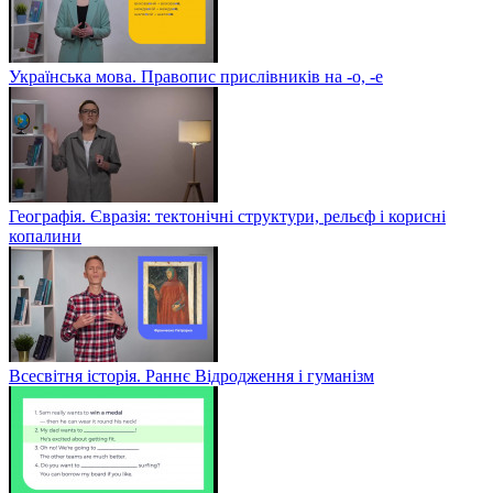
Українська мова. Правопис прислівників на -о, -е
Географія. Євразія: тектонічні структури, рельєф і корисні
копалини
Всесвітня історія. Раннє Відродження і гуманізм