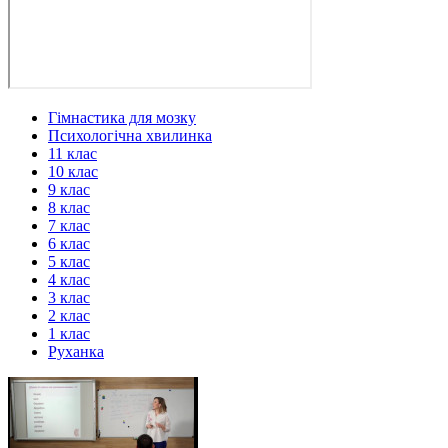
Гімнастика для мозку
Психологічна хвилинка
11 клас
10 клас
9 клас
8 клас
7 клас
6 клас
5 клас
4 клас
3 клас
2 клас
1 клас
Руханка