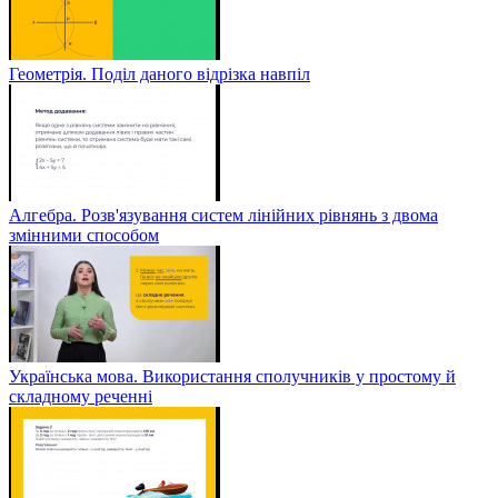
Геометрія. Поділ даного відрізка навпіл
Алгебра. Розв'язування систем лінійних рівнянь з двома
змінними способом
Українська мова. Використання сполучників у простому й
складному реченні