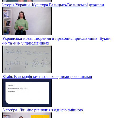
Історія України. Культура Галицько-Волинської держави
Українська мова. Творення й правопис прислівників. Букви
-н- та -нн- у прислівниках
Хімія. Взаємодія кисню зі складними речовинами
Алгебра. Лінійне рівняння з однією змінною