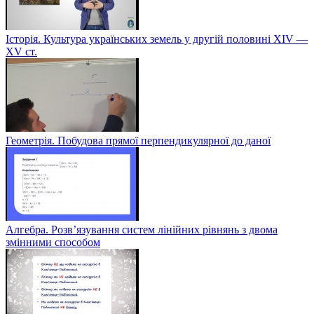
Історія. Культура українських земель у другій половині XIV —
XV ст.
Геометрія. Побудова прямої перпендикулярної до даної
Алгебра. Розв’язування систем лінійних рівнянь з двома
змінними способом