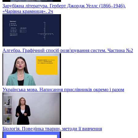
Зарубіжна література. Герберт Джордж Уеллс (1866–1946).
«Чарівна крамниця». 2ч
Алгебра. Графічний спосіб розв'язування систем. Частина №2
Українська мова. Написання прислівників окремо і разом
Біологія. Поведінка тварин, методи її вивчення