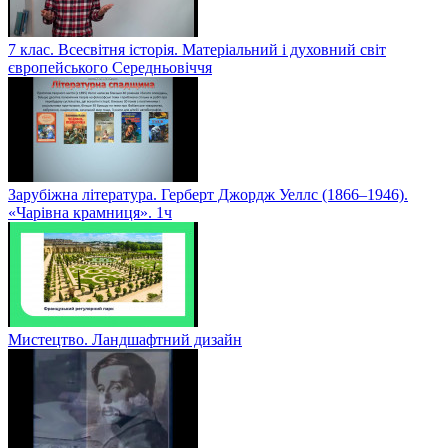
7 клас. Всесвітня історія. Матеріальний і духовний світ
європейського Середньовіччя
Зарубіжна література. Герберт Джордж Уеллс (1866–1946).
«Чарівна крамниця». 1ч
Мистецтво. Ландшафтний дизайн