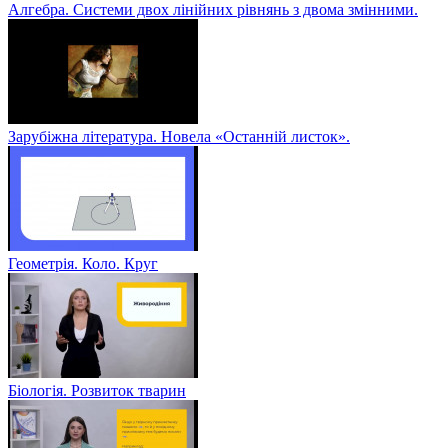
Алгебра. Системи двох лінійних рівнянь з двома змінними.
Зарубіжна література. Новела «Останній листок».
Геометрія. Коло. Круг
Біологія. Розвиток тварин