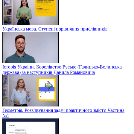
Українська мова. Ступені порівняння прислівників
Історія Украіни. Королівство Руське (Галицько-Волинська
держава) за наступників Данила Романовича
Геометрія. Розв'язування задач практичного змісту. Частина
№1