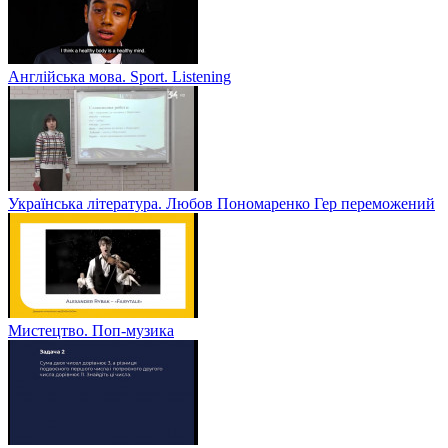
Англійська мова. Sport. Listening
Українська література. Любов Пономаренко Гер переможений
Мистецтво. Поп-музика