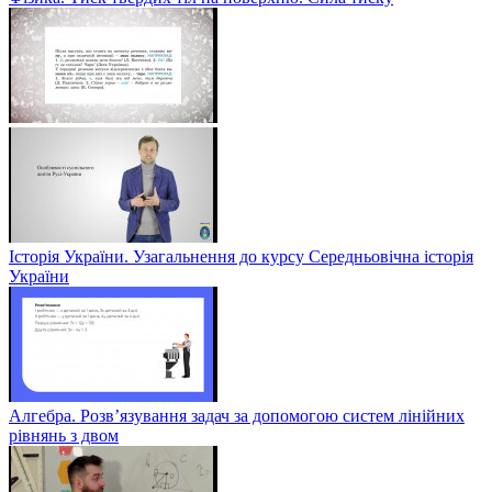
Історія України. Узагальнення до курсу Середньовічна історія
України
Алгебра. Розв’язування задач за допомогою систем лінійних
рівнянь з двом