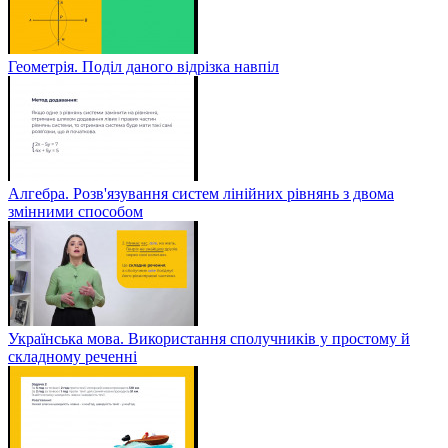
Геометрія. Поділ даного відрізка навпіл
Алгебра. Розв'язування систем лінійних рівнянь з двома
змінними способом
Українська мова. Використання сполучників у простому й
складному реченні