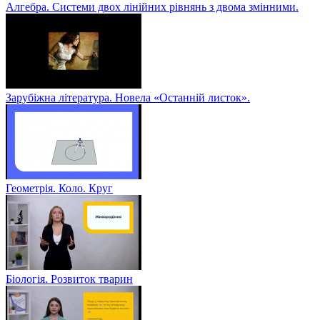
Алгебра. Системи двох лінійних рівнянь з двома змінними.
Зарубіжна література. Новела «Останній листок».
Геометрія. Коло. Круг
Біологія. Розвиток тварин