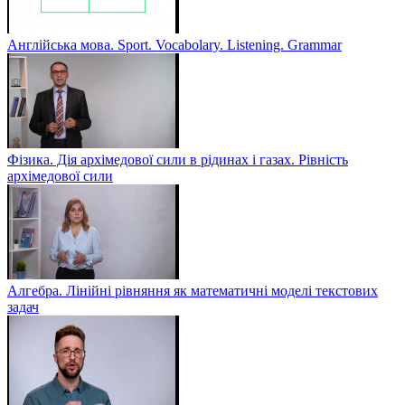
Англійська мова. Sport. Vocabolary. Listening. Grammar
Фізика. Дія архімедової сили в рідинах і газах. Рівність
архімедової сили
Алгебра. Лінійні рівняння як математичні моделі текстових
задач