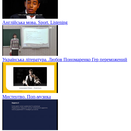
Англійська мова. Sport. Listening
Українська література. Любов Пономаренко Гер переможений
Мистецтво. Поп-музика