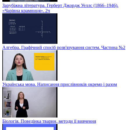
Зарубіжна література. Герберт Джордж Уеллс (1866–1946).
«Чарівна крамниця». 2ч
Алгебра. Графічний спосіб розв'язування систем. Частина №2
Українська мова. Написання прислівників окремо і разом
Біологія. Поведінка тварин, методи її вивчення