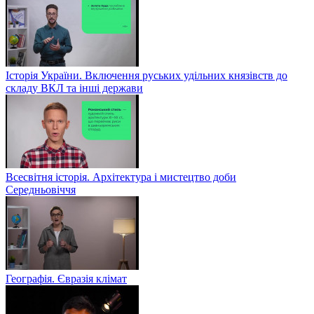
Історія України. Включення руських удільних князівств до
складу ВКЛ та інші держави
Всесвітня історія. Архітектура і мистецтво доби
Середньовіччя
Географія. Євразія клімат