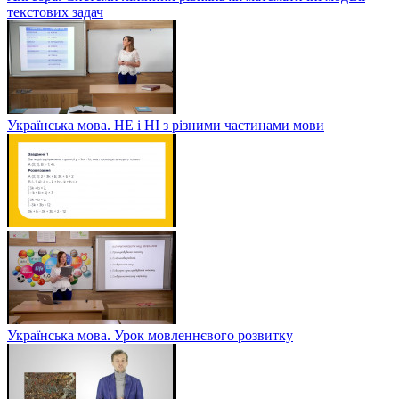
текстових задач
Українська мова. НЕ і НІ з різними частинами мови
Українська мова. Урок мовленнєвого розвитку