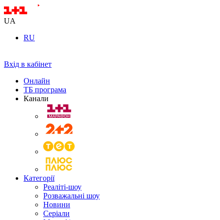
UA
RU
Вхід в кабінет
Онлайн
ТБ програма
Канали
Категорії
Реаліті-шоу
Розважальні шоу
Новини
Серіали