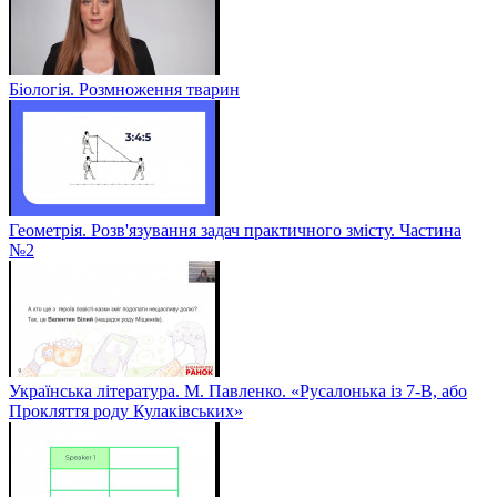
Біологія. Розмноження тварин
Геометрія. Розв'язування задач практичного змісту. Частина
№2
Українська література. М. Павленко. «Русалонька із 7-В, або
Прокляття роду Кулаківських»