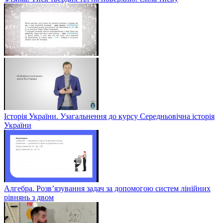
Історія України. Узагальнення до курсу Середньовічна історія
України
Алгебра. Розв’язування задач за допомогою систем лінійних
рівнянь з двом