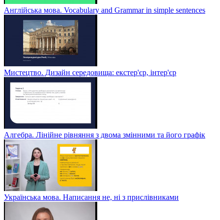
Англійська мова. Vocabulary and Grammar in simple sentences
Мистецтво. Дизайн середовища: екстер'єр, інтер'єр
Алгебра. Лінійне рівняння з двома змінними та його графік
Українська мова. Написання не, ні з прислівниками