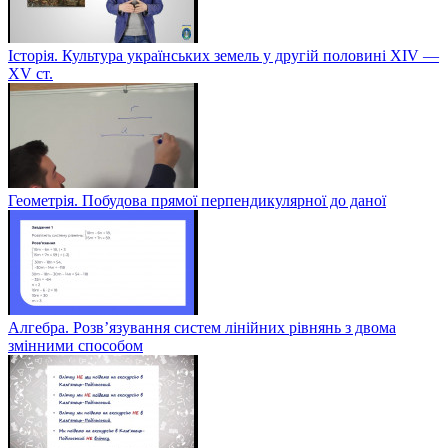
Історія. Культура українських земель у другій половині XIV —
XV ст.
Геометрія. Побудова прямої перпендикулярної до даної
Алгебра. Розв’язування систем лінійних рівнянь з двома
змінними способом