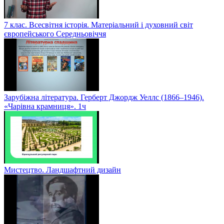
7 клас. Всесвітня історія. Матеріальний і духовний світ
європейського Середньовіччя
Зарубіжна література. Герберт Джордж Уеллс (1866–1946).
«Чарівна крамниця». 1ч
Мистецтво. Ландшафтний дизайн