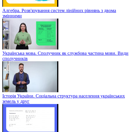
Алгебра. Розв'язування систем лінійних рівнянь з двома
змінними
Українська мова. Сполучник як службова частина мови. Види
сполучників
Історія України. Соціальна структура населення українських
земель у друг