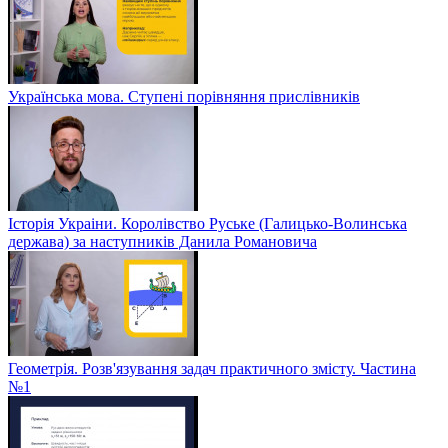
Українська мова. Ступені порівняння прислівників
Історія Украіни. Королівство Руське (Галицько-Волинська
держава) за наступників Данила Романовича
Геометрія. Розв'язування задач практичного змісту. Частина
№1