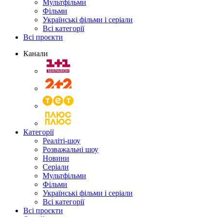
Мультфільми
Фільми
Українські фільми і серіали
Всі категорії
Всі проєкти
Канали
Категорії
Реаліті-шоу
Розважальні шоу
Новини
Серіали
Мультфільми
Фільми
Українські фільми і серіали
Всі категорії
Всі проєкти