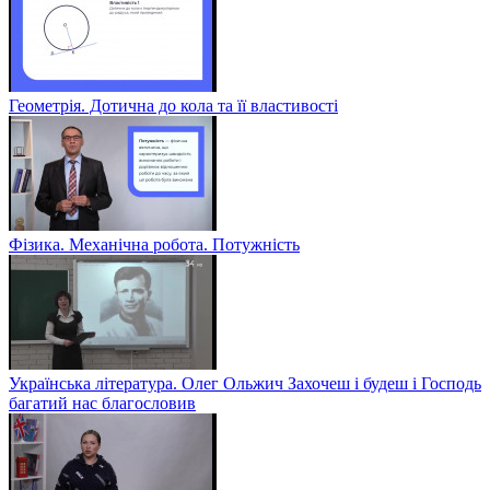
Геометрія. Дотична до кола та її властивості
Фізика. Механічна робота. Потужність
Українська література. Олег Ольжич Захочеш і будеш і Господь
багатий нас благословив