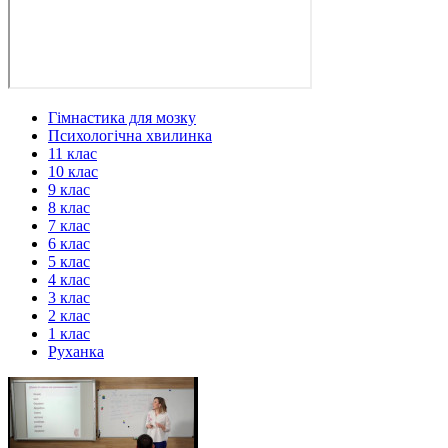
Гімнастика для мозку
Психологічна хвилинка
11 клас
10 клас
9 клас
8 клас
7 клас
6 клас
5 клас
4 клас
3 клас
2 клас
1 клас
Руханка