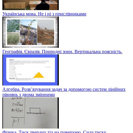
Українська мова. Не і ні з прислівниками
Географія. Євразія. Природні зони. Вертикальна поясність.
Алгебра. Розв’язування задач за допомогою систем лінійних
рівнянь з двома змінними
Фізика. Тиск твердих тіл на поверхню. Сила тиску