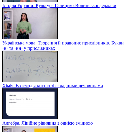
Історія України. Культура Галицько-Волинської держави
Українська мова. Творення й правопис прислівників. Букви
-н- та -нн- у прислівниках
Хімія. Взаємодія кисню зі складними речовинами
Алгебра. Лінійне рівняння з однією змінною