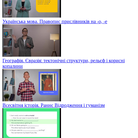
Українська мова. Правопис прислівників на -о, -е
Географія. Євразія: тектонічні структури, рельєф і корисні
копалини
Всесвітня історія. Раннє Відродження і гуманізм