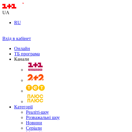
UA
RU
Вхід в кабінет
Онлайн
ТБ програма
Канали
Категорії
Реаліті-шоу
Розважальні шоу
Новини
Серіали