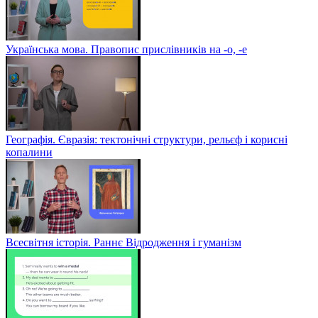
Українська мова. Правопис прислівників на -о, -е
Географія. Євразія: тектонічні структури, рельєф і корисні
копалини
Всесвітня історія. Раннє Відродження і гуманізм