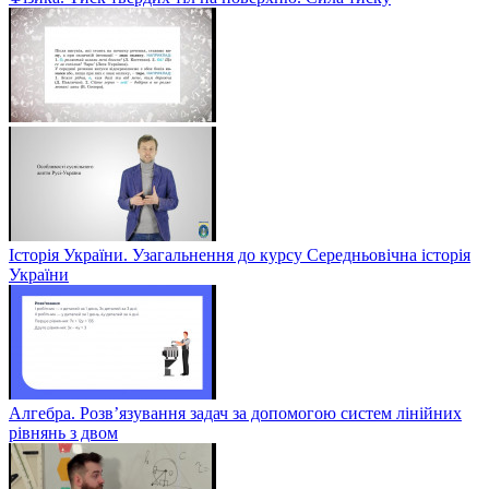
Історія України. Узагальнення до курсу Середньовічна історія
України
Алгебра. Розв’язування задач за допомогою систем лінійних
рівнянь з двом