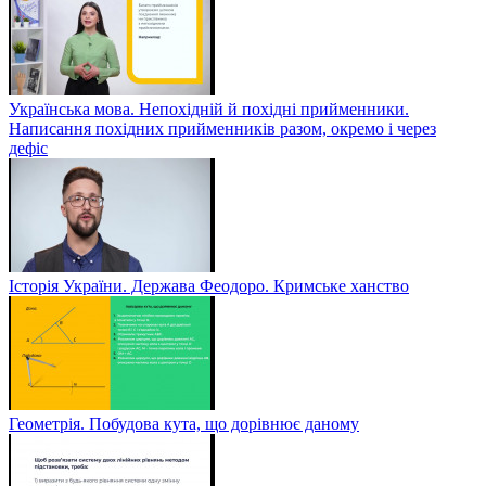
Українська мова. Непохідній й похідні прийменники.
Написання похідних прийменників разом, окремо і через
дефіс
Історія України. Держава Феодоро. Кримське ханство
Геометрія. Побудова кута, що дорівнює даному