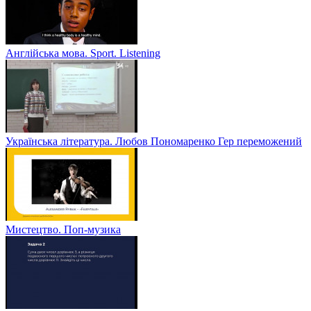
Англійська мова. Sport. Listening
Українська література. Любов Пономаренко Гер переможений
Мистецтво. Поп-музика