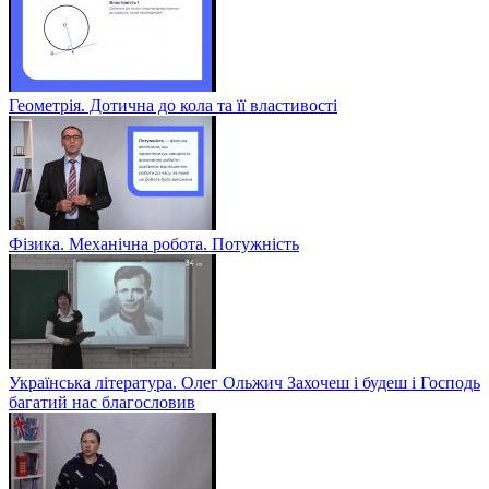
Геометрія. Дотична до кола та її властивості
Фізика. Механічна робота. Потужність
Українська література. Олег Ольжич Захочеш і будеш і Господь
багатий нас благословив