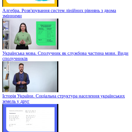
Алгебра. Розв'язування систем лінійних рівнянь з двома
змінними
Українська мова. Сполучник як службова частина мови. Види
сполучників
Історія України. Соціальна структура населення українських
земель у друг