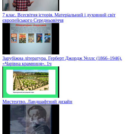
7 клас. Всесвітня історія. Матеріальний і духовний світ
європейського Середньовіччя
Зарубіжна література. Герберт Джордж Уеллс (1866–1946).
«Чарівна крамниця». 1ч
Мистецтво. Ландшафтний дизайн