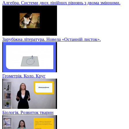
Алгебра. Системи двох лінійних рівнянь з двома змінними.
Зарубіжна література. Новела «Останній листок».
Геометрія. Коло. Круг
Біологія. Розвиток тварин