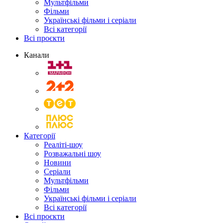
Мультфільми
Фільми
Українські фільми і серіали
Всі категорії
Всі проєкти
Канали
Категорії
Реаліті-шоу
Розважальні шоу
Новини
Серіали
Мультфільми
Фільми
Українські фільми і серіали
Всі категорії
Всі проєкти