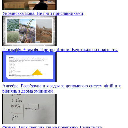
Українська мова. Не і ні з прислівниками
Географія. Євразія. Природні зони. Вертикальна поясність.
Алгебра. Розв’язування задач за допомогою систем лінійних
рівнянь з двома змінними
Фізика. Тиск твердих тіл на поверхню. Сила тиску