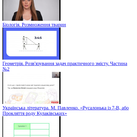
Біологія. Розмноження тварин
Геометрія. Розв'язування задач практичного змісту. Частина
№2
Українська література. М. Павленко. «Русалонька із 7-В, або
Прокляття роду Кулаківських»