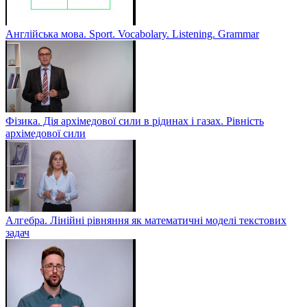
Англійська мова. Sport. Vocabolary. Listening. Grammar
Фізика. Дія архімедової сили в рідинах і газах. Рівність
архімедової сили
Алгебра. Лінійні рівняння як математичні моделі текстових
задач