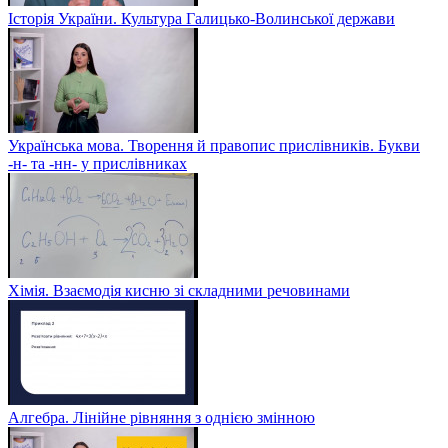
Історія України. Культура Галицько-Волинської держави
Українська мова. Творення й правопис прислівників. Букви
-н- та -нн- у прислівниках
Хімія. Взаємодія кисню зі складними речовинами
Алгебра. Лінійне рівняння з однією змінною