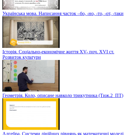
Українська мова. Написання часток –бо, -но, -то, -от, -таки
Історія. Соціально-економічне життя XV- поч. XVI ст.
Розвиток культури
Геометрія. Коло, описане навколо трикутника (Тиж.2_ПТ)
Алгебра. Системи лінійних рівнянь як математичні моделі