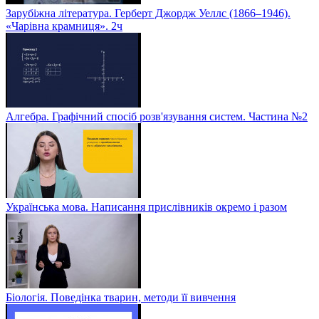
Зарубіжна література. Герберт Джордж Уеллс (1866–1946).
«Чарівна крамниця». 2ч
Алгебра. Графічний спосіб розв'язування систем. Частина №2
Українська мова. Написання прислівників окремо і разом
Біологія. Поведінка тварин, методи її вивчення