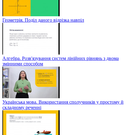
Геометрія. Поділ даного відрізка навпіл
Алгебра. Розв'язування систем лінійних рівнянь з двома
змінними способом
Українська мова. Використання сполучників у простому й
складному реченні