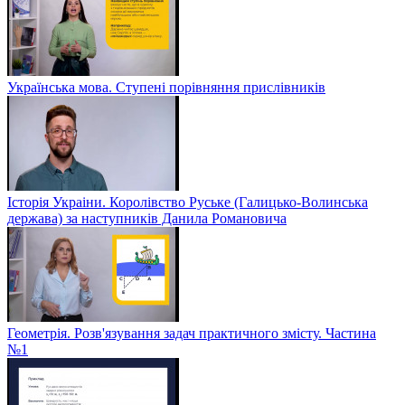
Українська мова. Ступені порівняння прислівників
Історія Украіни. Королівство Руське (Галицько-Волинська
держава) за наступників Данила Романовича
Геометрія. Розв'язування задач практичного змісту. Частина
№1