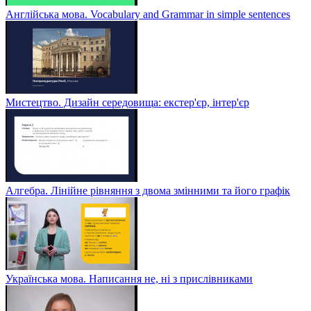
Англійська мова. Vocabulary and Grammar in simple sentences
Мистецтво. Дизайн середовища: екстер'єр, інтер'єр
Алгебра. Лінійне рівняння з двома змінними та його графік
Українська мова. Написання не, ні з прислівниками