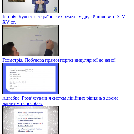
Історія. Культура українських земель у другій половині XIV —
XV ст.
Геометрія. Побудова прямої перпендикулярної до даної
Алгебра. Розв’язування систем лінійних рівнянь з двома
змінними способом