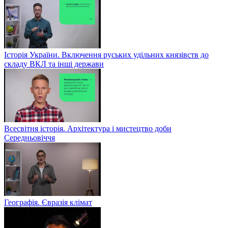
Історія України. Включення руських удільних князівств до
складу ВКЛ та інші держави
Всесвітня історія. Архітектура і мистецтво доби
Середньовіччя
Географія. Євразія клімат