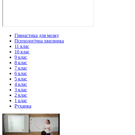
Гімнастика для мозку
Психологічна хвилинка
11 клас
10 клас
9 клас
8 клас
7 клас
6 клас
5 клас
4 клас
3 клас
2 клас
1 клас
Руханка