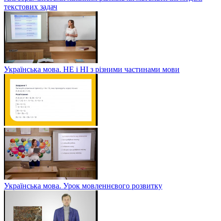
текстових задач
Українська мова. НЕ і НІ з різними частинами мови
Українська мова. Урок мовленнєвого розвитку