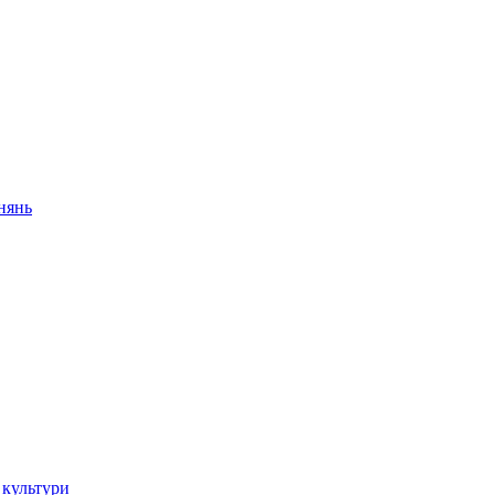
внянь
 культури