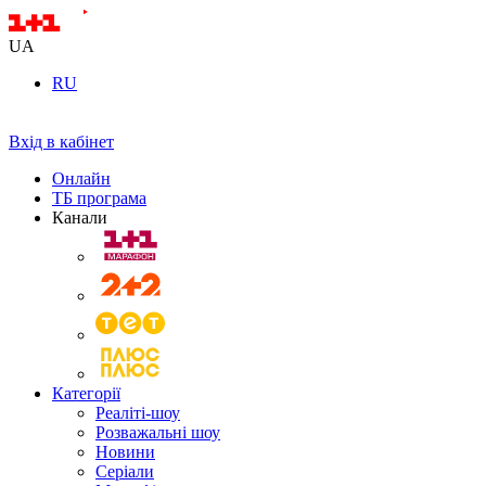
UA
RU
Вхід в кабінет
Онлайн
ТБ програма
Канали
Категорії
Реаліті-шоу
Розважальні шоу
Новини
Серіали