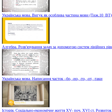
Українська мова. Вигук як особлива частина мови (Тиж.10_ВТ)
Алгебра. Розв'язування задач за допомогою систем лінійних рі
Українська мова. Написання часток –бо, -но, -то, -от, -таки
Історія. Соціально-економічне життя XV- поч. XVI ст. Розвиток