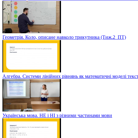
Геометрія. Коло, описане навколо трикутника (Тиж.2_ПТ)
Алгебра. Системи лінійних рівнянь як математичні моделі текс
Українська мова. НЕ і НІ з різними частинами мови