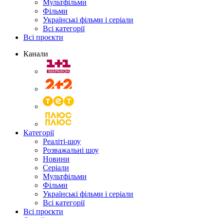
Мультфільми
Фільми
Українські фільми і серіали
Всі категорії
Всі проєкти
Канали
Категорії
Реаліті-шоу
Розважальні шоу
Новини
Серіали
Мультфільми
Фільми
Українські фільми і серіали
Всі категорії
Всі проєкти