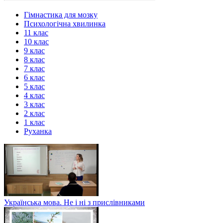
Гімнастика для мозку
Психологічна хвилинка
11 клас
10 клас
9 клас
8 клас
7 клас
6 клас
5 клас
4 клас
3 клас
2 клас
1 клас
Руханка
Українська мова. Не і ні з прислівниками