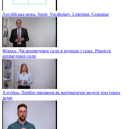
Англійська мова. Sport. Vocabolary. Listening. Grammar
Фізика. Дія архімедової сили в рідинах і газах. Рівність
архімедової сили
Алгебра. Лінійні рівняння як математичні моделі текстових
задач