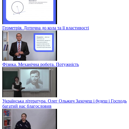
Геометрія. Дотична до кола та її властивості
Фізика. Механічна робота. Потужність
Українська література. Олег Ольжич Захочеш і будеш і Господь
багатий нас благословив