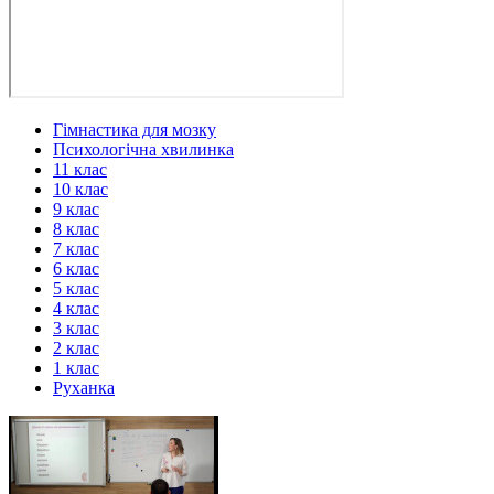
Гімнастика для мозку
Психологічна хвилинка
11 клас
10 клас
9 клас
8 клас
7 клас
6 клас
5 клас
4 клас
3 клас
2 клас
1 клас
Руханка