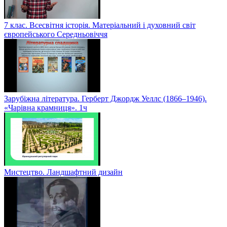
7 клас. Всесвітня історія. Матеріальний і духовний світ
європейського Середньовіччя
Зарубіжна література. Герберт Джордж Уеллс (1866–1946).
«Чарівна крамниця». 1ч
Мистецтво. Ландшафтний дизайн