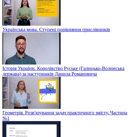
Українська мова. Ступені порівняння прислівників
Історія Украіни. Королівство Руське (Галицько-Волинська
держава) за наступників Данила Романовича
Геометрія. Розв'язування задач практичного змісту. Частина
№1