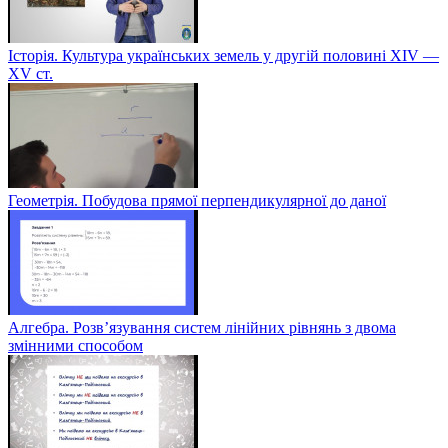
Історія. Культура українських земель у другій половині XIV —
XV ст.
Геометрія. Побудова прямої перпендикулярної до даної
Алгебра. Розв’язування систем лінійних рівнянь з двома
змінними способом