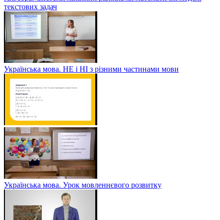
текстових задач
Українська мова. НЕ і НІ з різними частинами мови
Українська мова. Урок мовленнєвого розвитку