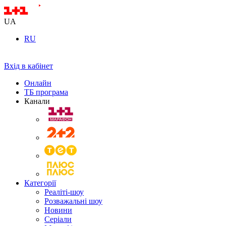
UA
RU
Вхід в кабінет
Онлайн
ТБ програма
Канали
Категорії
Реаліті-шоу
Розважальні шоу
Новини
Серіали