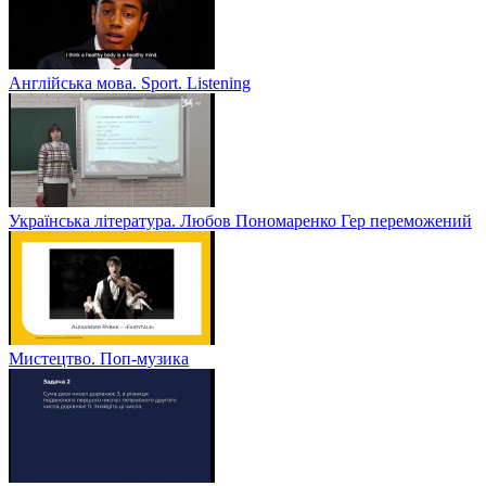
Англійська мова. Sport. Listening
Українська література. Любов Пономаренко Гер переможений
Мистецтво. Поп-музика