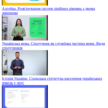
Алгебра. Розв'язування систем лінійних рівнянь з двома
змінними
Українська мова. Сполучник як службова частина мови. Види
сполучників
Історія України. Соціальна структура населення українських
земель у друг