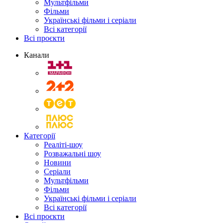
Мультфільми
Фільми
Українські фільми і серіали
Всі категорії
Всі проєкти
Канали
Категорії
Реаліті-шоу
Розважальні шоу
Новини
Серіали
Мультфільми
Фільми
Українські фільми і серіали
Всі категорії
Всі проєкти