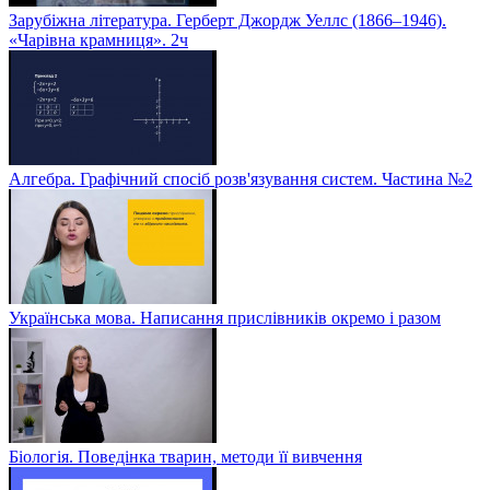
Зарубіжна література. Герберт Джордж Уеллс (1866–1946).
«Чарівна крамниця». 2ч
Алгебра. Графічний спосіб розв'язування систем. Частина №2
Українська мова. Написання прислівників окремо і разом
Біологія. Поведінка тварин, методи її вивчення