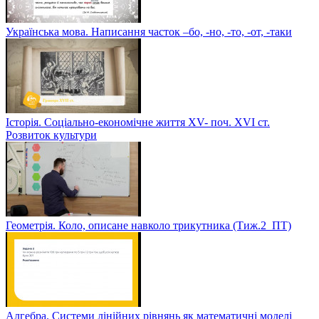
Українська мова. Написання часток –бо, -но, -то, -от, -таки
Історія. Соціально-економічне життя XV- поч. XVI ст.
Розвиток культури
Геометрія. Коло, описане навколо трикутника (Тиж.2_ПТ)
Алгебра. Системи лінійних рівнянь як математичні моделі