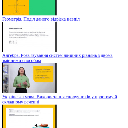
Геометрія. Поділ даного відрізка навпіл
Алгебра. Розв'язування систем лінійних рівнянь з двома
змінними способом
Українська мова. Використання сполучників у простому й
складному реченні