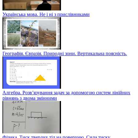
Українська мова. Не і ні з прислівниками
Географія. Євразія. Природні зони. Вертикальна поясність.
Алгебра. Розв’язування задач за допомогою систем лінійних
рівнянь з двома змінними
Фізика. Тиск твердих тіл на поверхню. Сила тиску