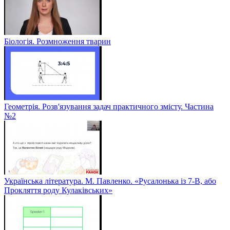
Біологія. Розмноження тварин
Геометрія. Розв'язування задач практичного змісту. Частина
№2
Українська література. М. Павленко. «Русалонька із 7-В, або
Прокляття роду Кулаківських»