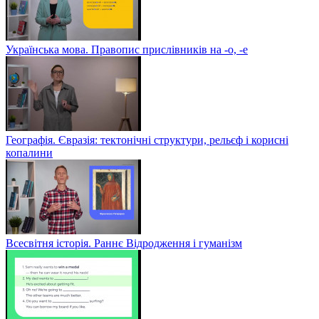
Українська мова. Правопис прислівників на -о, -е
Географія. Євразія: тектонічні структури, рельєф і корисні
копалини
Всесвітня історія. Раннє Відродження і гуманізм