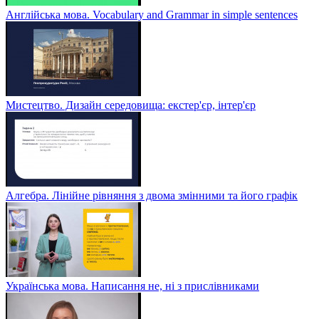
Англійська мова. Vocabulary and Grammar in simple sentences
Мистецтво. Дизайн середовища: екстер'єр, інтер'єр
Алгебра. Лінійне рівняння з двома змінними та його графік
Українська мова. Написання не, ні з прислівниками