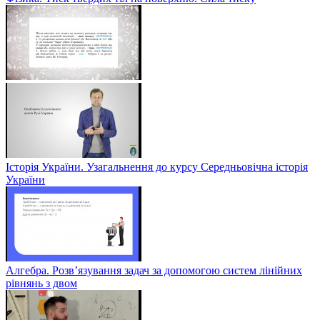
Історія України. Узагальнення до курсу Середньовічна історія
України
Алгебра. Розв’язування задач за допомогою систем лінійних
рівнянь з двом