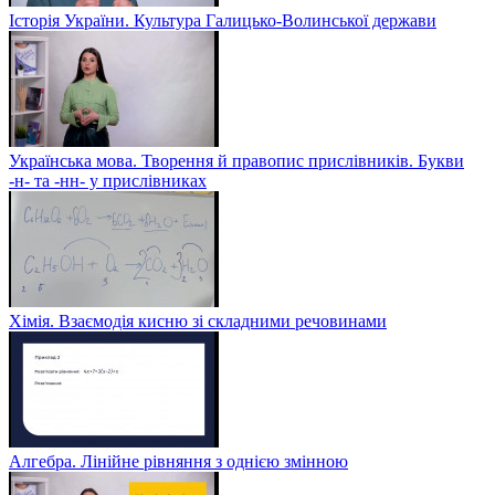
Історія України. Культура Галицько-Волинської держави
Українська мова. Творення й правопис прислівників. Букви
-н- та -нн- у прислівниках
Хімія. Взаємодія кисню зі складними речовинами
Алгебра. Лінійне рівняння з однією змінною