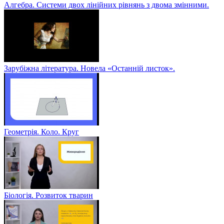
Алгебра. Системи двох лінійних рівнянь з двома змінними.
Зарубіжна література. Новела «Останній листок».
Геометрія. Коло. Круг
Біологія. Розвиток тварин