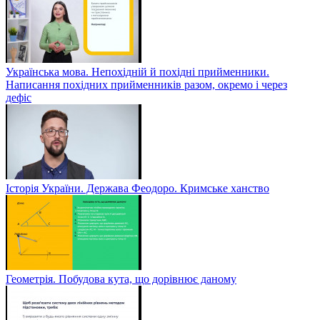
Українська мова. Непохідній й похідні прийменники.
Написання похідних прийменників разом, окремо і через
дефіс
Історія України. Держава Феодоро. Кримське ханство
Геометрія. Побудова кута, що дорівнює даному