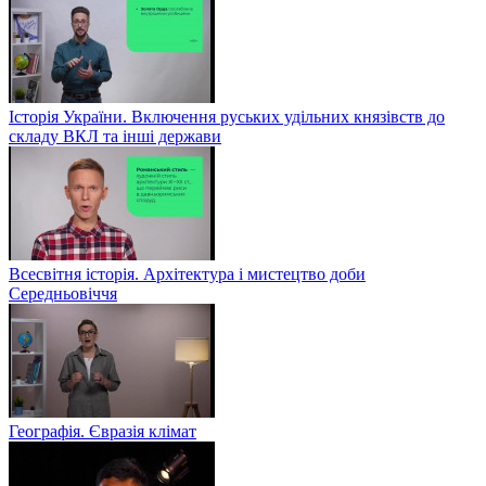
Історія України. Включення руських удільних князівств до
складу ВКЛ та інші держави
Всесвітня історія. Архітектура і мистецтво доби
Середньовіччя
Географія. Євразія клімат