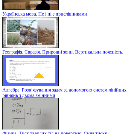
Українська мова. Не і ні з прислівниками
Географія. Євразія. Природні зони. Вертикальна поясність.
Алгебра. Розв’язування задач за допомогою систем лінійних
рівнянь з двома змінними
Фізика. Тиск твердих тіл на поверхню. Сила тиску