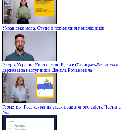
Українська мова. Ступені порівняння прислівників
Історія Украіни. Королівство Руське (Галицько-Волинська
держава) за наступників Данила Романовича
Геометрія. Розв'язування задач практичного змісту. Частина
№1