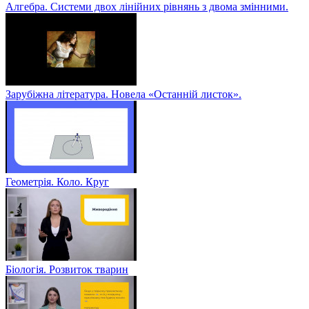
Алгебра. Системи двох лінійних рівнянь з двома змінними.
Зарубіжна література. Новела «Останній листок».
Геометрія. Коло. Круг
Біологія. Розвиток тварин