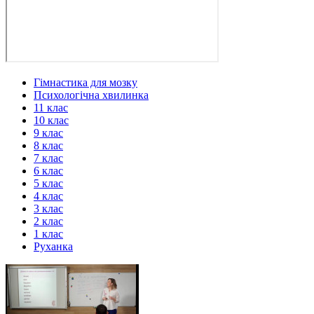
Гімнастика для мозку
Психологічна хвилинка
11 клас
10 клас
9 клас
8 клас
7 клас
6 клас
5 клас
4 клас
3 клас
2 клас
1 клас
Руханка