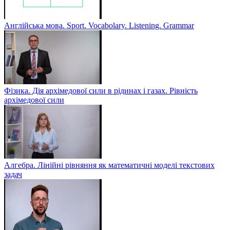
Англійська мова. Sport. Vocabolary. Listening. Grammar
Фізика. Дія архімедової сили в рідинах і газах. Рівність
архімедової сили
Алгебра. Лінійні рівняння як математичні моделі текстових
задач