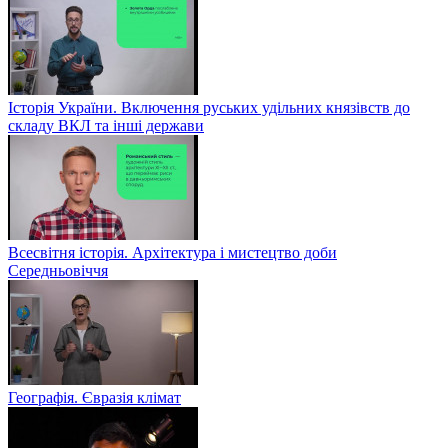
Історія України. Включення руських удільних князівств до
складу ВКЛ та інші держави
Всесвітня історія. Архітектура і мистецтво доби
Середньовіччя
Географія. Євразія клімат