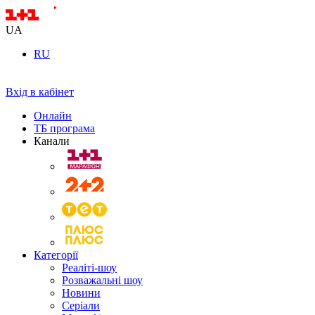
UA
RU
Вхід в кабінет
Онлайн
ТБ програма
Канали
Категорії
Реаліті-шоу
Розважальні шоу
Новини
Серіали