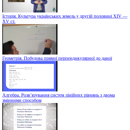
Історія. Культура українських земель у другій половині XIV —
XV ст.
Геометрія. Побудова прямої перпендикулярної до даної
Алгебра. Розв’язування систем лінійних рівнянь з двома
змінними способом