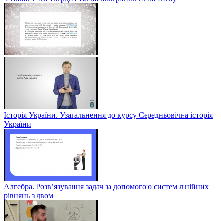
Історія України. Узагальнення до курсу Середньовічна історія
України
Алгебра. Розв’язування задач за допомогою систем лінійних
рівнянь з двом