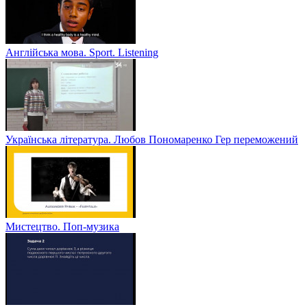
Англійська мова. Sport. Listening
Українська література. Любов Пономаренко Гер переможений
Мистецтво. Поп-музика