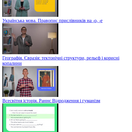
Українська мова. Правопис прислівників на -о, -е
Географія. Євразія: тектонічні структури, рельєф і корисні
копалини
Всесвітня історія. Раннє Відродження і гуманізм