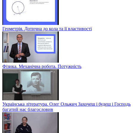
Геометрія. Дотична до кола та її властивості
Фізика. Механічна робота. Потужність
Українська література. Олег Ольжич Захочеш і будеш і Господь
багатий нас благословив