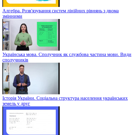
Алгебра. Розв'язування систем лінійних рівнянь з двома
змінними
Українська мова. Сполучник як службова частина мови. Види
сполучників
Історія України. Соціальна структура населення українських
земель у друг