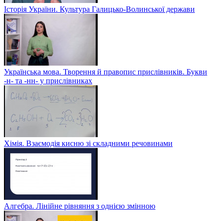
Історія України. Культура Галицько-Волинської держави
Українська мова. Творення й правопис прислівників. Букви
-н- та -нн- у прислівниках
Хімія. Взаємодія кисню зі складними речовинами
Алгебра. Лінійне рівняння з однією змінною