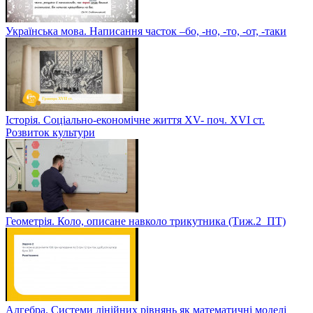
Українська мова. Написання часток –бо, -но, -то, -от, -таки
Історія. Соціально-економічне життя XV- поч. XVI ст.
Розвиток культури
Геометрія. Коло, описане навколо трикутника (Тиж.2_ПТ)
Алгебра. Системи лінійних рівнянь як математичні моделі