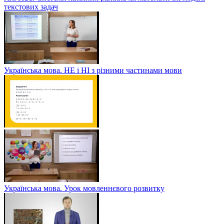
текстових задач
Українська мова. НЕ і НІ з різними частинами мови
Українська мова. Урок мовленнєвого розвитку