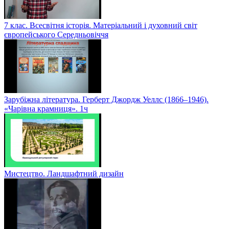
7 клас. Всесвітня історія. Матеріальний і духовний світ
європейського Середньовіччя
Зарубіжна література. Герберт Джордж Уеллс (1866–1946).
«Чарівна крамниця». 1ч
Мистецтво. Ландшафтний дизайн