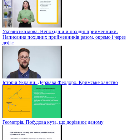
Українська мова. Непохідній й похідні прийменники.
Написання похідних прийменників разом, окремо і через
дефіс
Історія України. Держава Феодоро. Кримське ханство
Геометрія. Побудова кута, що дорівнює даному