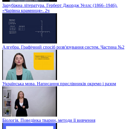
Зарубіжна література. Герберт Джордж Уеллс (1866–1946).
«Чарівна крамниця». 2ч
Алгебра. Графічний спосіб розв'язування систем. Частина №2
Українська мова. Написання прислівників окремо і разом
Біологія. Поведінка тварин, методи її вивчення