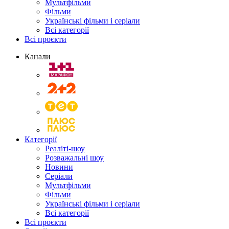
Мультфільми
Фільми
Українські фільми і серіали
Всі категорії
Всі проєкти
Канали
Категорії
Реаліті-шоу
Розважальні шоу
Новини
Серіали
Мультфільми
Фільми
Українські фільми і серіали
Всі категорії
Всі проєкти