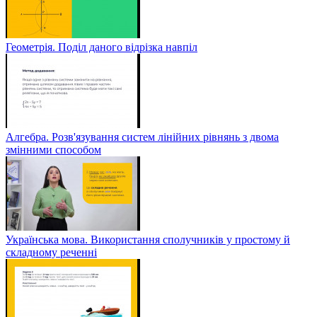
Геометрія. Поділ даного відрізка навпіл
Алгебра. Розв'язування систем лінійних рівнянь з двома
змінними способом
Українська мова. Використання сполучників у простому й
складному реченні