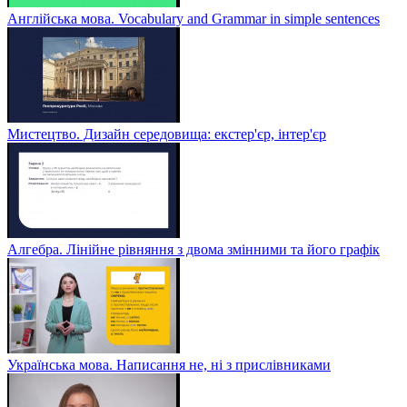
Англійська мова. Vocabulary and Grammar in simple sentences
Мистецтво. Дизайн середовища: екстер'єр, інтер'єр
Алгебра. Лінійне рівняння з двома змінними та його графік
Українська мова. Написання не, ні з прислівниками