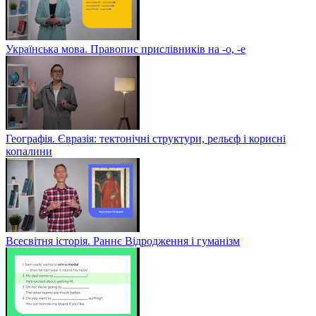
Українська мова. Правопис прислівників на -о, -е
Географія. Євразія: тектонічні структури, рельєф і корисні
копалини
Всесвітня історія. Раннє Відродження і гуманізм