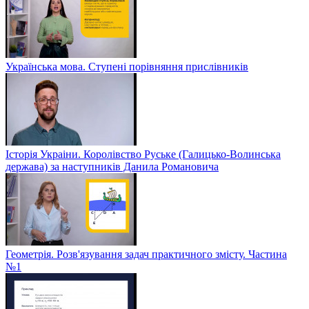
Українська мова. Ступені порівняння прислівників
Історія Украіни. Королівство Руське (Галицько-Волинська
держава) за наступників Данила Романовича
Геометрія. Розв'язування задач практичного змісту. Частина
№1