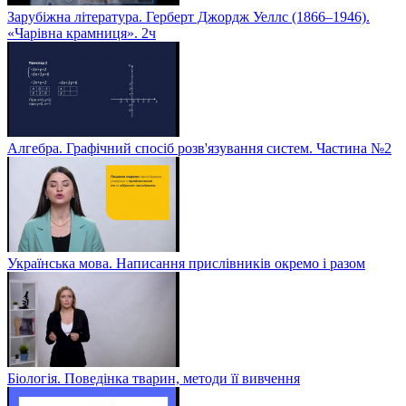
Зарубіжна література. Герберт Джордж Уеллс (1866–1946).
«Чарівна крамниця». 2ч
Алгебра. Графічний спосіб розв'язування систем. Частина №2
Українська мова. Написання прислівників окремо і разом
Біологія. Поведінка тварин, методи її вивчення