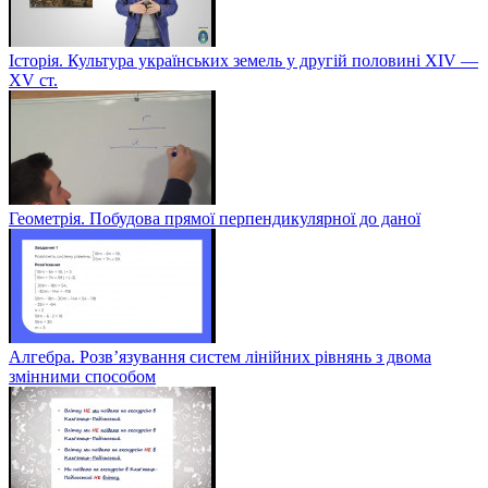
Історія. Культура українських земель у другій половині XIV —
XV ст.
Геометрія. Побудова прямої перпендикулярної до даної
Алгебра. Розв’язування систем лінійних рівнянь з двома
змінними способом