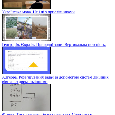
Українська мова. Не і ні з прислівниками
Географія. Євразія. Природні зони. Вертикальна поясність.
Алгебра. Розв’язування задач за допомогою систем лінійних
рівнянь з двома змінними
Фізика. Тиск твердих тіл на поверхню. Сила тиску