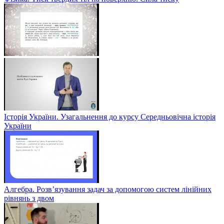
Історія України. Узагальнення до курсу Середньовічна історія
України
Алгебра. Розв’язування задач за допомогою систем лінійних
рівнянь з двом