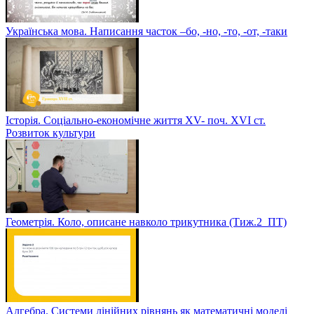
Українська мова. Написання часток –бо, -но, -то, -от, -таки
Історія. Соціально-економічне життя XV- поч. XVI ст.
Розвиток культури
Геометрія. Коло, описане навколо трикутника (Тиж.2_ПТ)
Алгебра. Системи лінійних рівнянь як математичні моделі