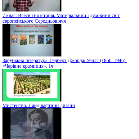
7 клас. Всесвітня історія. Матеріальний і духовний світ
європейського Середньовіччя
Зарубіжна література. Герберт Джордж Уеллс (1866–1946).
«Чарівна крамниця». 1ч
Мистецтво. Ландшафтний дизайн