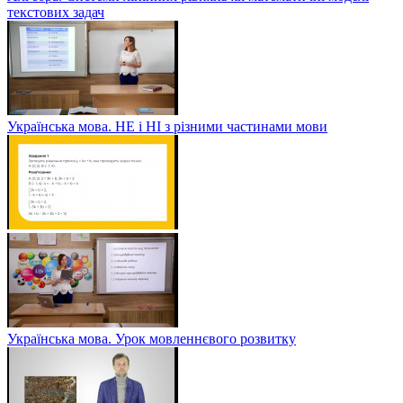
текстових задач
Українська мова. НЕ і НІ з різними частинами мови
Українська мова. Урок мовленнєвого розвитку