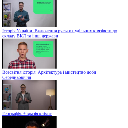
Історія України. Включення руських удільних князівств до
складу ВКЛ та інші держави
Всесвітня історія. Архітектура і мистецтво доби
Середньовіччя
Географія. Євразія клімат