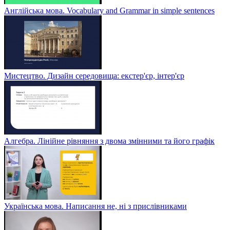
Англійська мова. Vocabulary and Grammar in simple sentences
Мистецтво. Дизайн середовища: екстер'єр, інтер'єр
Алгебра. Лінійне рівняння з двома змінними та його графік
Українська мова. Написання не, ні з прислівниками