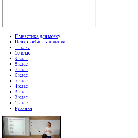
Гімнастика для мозку
Психологічна хвилинка
11 клас
10 клас
9 клас
8 клас
7 клас
6 клас
5 клас
4 клас
3 клас
2 клас
1 клас
Руханка