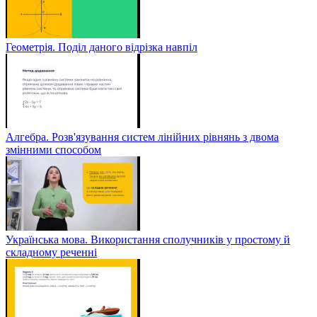
Геометрія. Поділ даного відрізка навпіл
Алгебра. Розв'язування систем лінійних рівнянь з двома
змінними способом
Українська мова. Використання сполучників у простому й
складному реченні