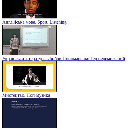
Англійська мова. Sport. Listening
Українська література. Любов Пономаренко Гер переможений
Мистецтво. Поп-музика