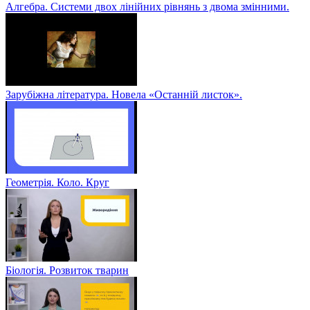
Алгебра. Системи двох лінійних рівнянь з двома змінними.
Зарубіжна література. Новела «Останній листок».
Геометрія. Коло. Круг
Біологія. Розвиток тварин