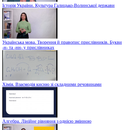
Історія України. Культура Галицько-Волинської держави
Українська мова. Творення й правопис прислівників. Букви
-н- та -нн- у прислівниках
Хімія. Взаємодія кисню зі складними речовинами
Алгебра. Лінійне рівняння з однією змінною