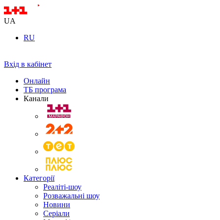
UA
RU
Вхід в кабінет
Онлайн
ТБ програма
Канали
Категорії
Реаліті-шоу
Розважальні шоу
Новини
Серіали