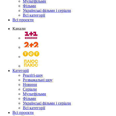
Мультфільми
Фільми
Українські фільми і серіали
Всі категорії
Всі проєкти
Канали
Категорії
Реаліті-шоу
Розважальні шоу
Новини
Серіали
Мультфільми
Фільми
Українські фільми і серіали
Всі категорії
Всі проєкти