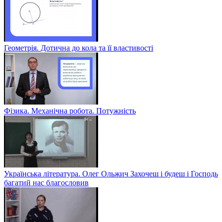
Геометрія. Дотична до кола та її властивості
Фізика. Механічна робота. Потужність
Українська література. Олег Ольжич Захочеш і будеш і Господь
багатий нас благословив