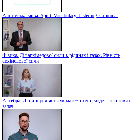
Англійська мова. Sport. Vocabolary. Listening. Grammar
Фізика. Дія архімедової сили в рідинах і газах. Рівність
архімедової сили
Алгебра. Лінійні рівняння як математичні моделі текстових
задач