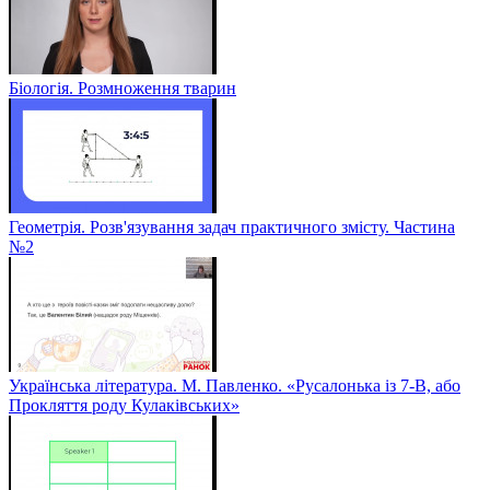
Біологія. Розмноження тварин
Геометрія. Розв'язування задач практичного змісту. Частина
№2
Українська література. М. Павленко. «Русалонька із 7-В, або
Прокляття роду Кулаківських»