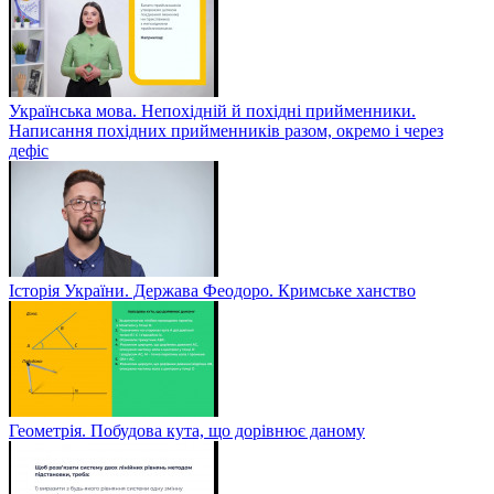
Українська мова. Непохідній й похідні прийменники.
Написання похідних прийменників разом, окремо і через
дефіс
Історія України. Держава Феодоро. Кримське ханство
Геометрія. Побудова кута, що дорівнює даному