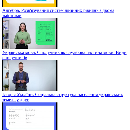
Алгебра. Розв'язування систем лінійних рівнянь з двома
змінними
Українська мова. Сполучник як службова частина мови. Види
сполучників
Історія України. Соціальна структура населення українських
земель у друг