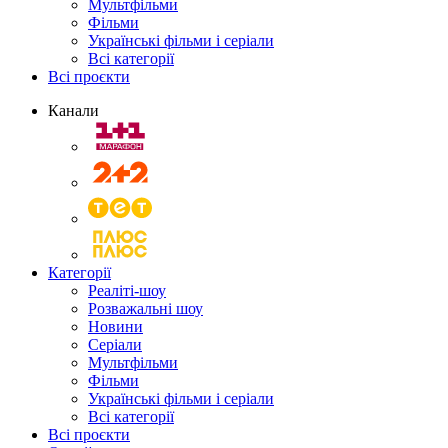
Мультфільми
Фільми
Українські фільми і серіали
Всі категорії
Всі проєкти
Канали
Категорії
Реаліті-шоу
Розважальні шоу
Новини
Серіали
Мультфільми
Фільми
Українські фільми і серіали
Всі категорії
Всі проєкти