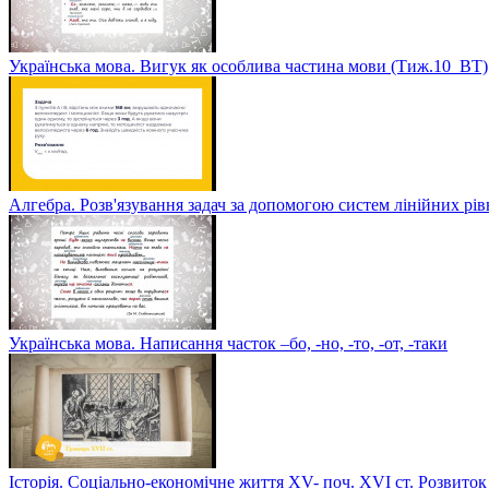
Українська мова. Вигук як особлива частина мови (Тиж.10_ВТ)
Алгебра. Розв'язування задач за допомогою систем лінійних рі
Українська мова. Написання часток –бо, -но, -то, -от, -таки
Історія. Соціально-економічне життя XV- поч. XVI ст. Розвиток