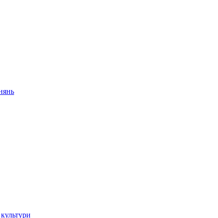
внянь
 культури