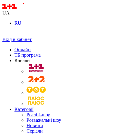
UA
RU
Вхід в кабінет
Онлайн
ТБ програма
Канали
Категорії
Реаліті-шоу
Розважальні шоу
Новини
Серіали