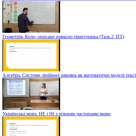
Геометрія. Коло, описане навколо трикутника (Тиж.2_ПТ)
Алгебра. Системи лінійних рівнянь як математичні моделі текс
Українська мова. НЕ і НІ з різними частинами мови