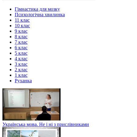
Гімнастика для мозку
Психологічна хвилинка
11 клас
10 клас
9 клас
8 клас
7 клас
6 клас
5 клас
4 клас
3 клас
2 клас
1 клас
Руханка
Українська мова. Не і ні з прислівниками