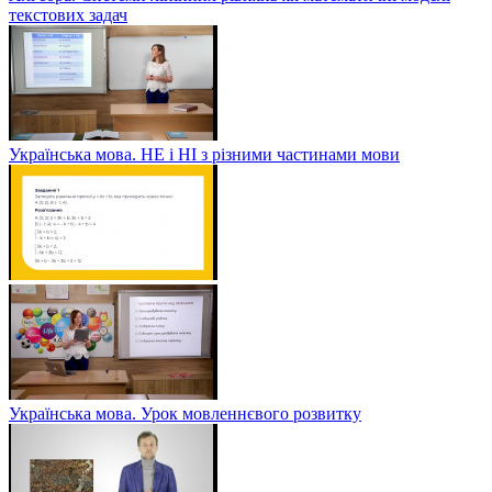
текстових задач
Українська мова. НЕ і НІ з різними частинами мови
Українська мова. Урок мовленнєвого розвитку