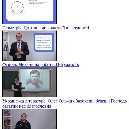
Геометрія. Дотична до кола та її властивості
Фізика. Механічна робота. Потужність
Українська література. Олег Ольжич Захочеш і будеш і Господь
багатий нас благословив