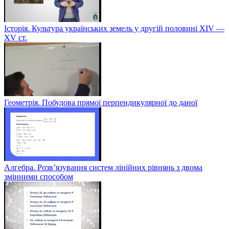
Історія. Культура українських земель у другій половині XIV —
XV ст.
Геометрія. Побудова прямої перпендикулярної до даної
Алгебра. Розв’язування систем лінійних рівнянь з двома
змінними способом