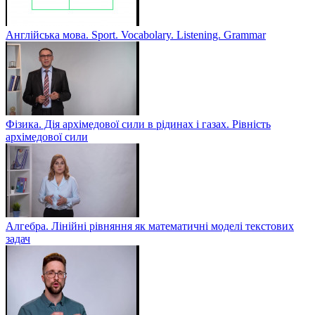
Англійська мова. Sport. Vocabolary. Listening. Grammar
Фізика. Дія архімедової сили в рідинах і газах. Рівність
архімедової сили
Алгебра. Лінійні рівняння як математичні моделі текстових
задач