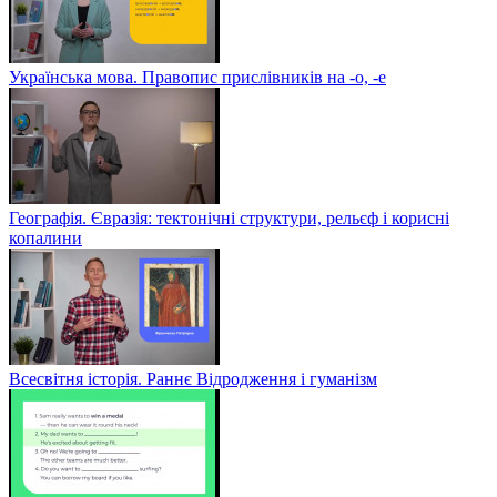
Українська мова. Правопис прислівників на -о, -е
Географія. Євразія: тектонічні структури, рельєф і корисні
копалини
Всесвітня історія. Раннє Відродження і гуманізм