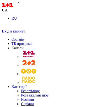
UA
RU
Вхід в кабінет
Онлайн
ТБ програма
Канали
Категорії
Реаліті-шоу
Розважальні шоу
Новини
Серіали