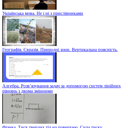
Українська мова. Не і ні з прислівниками
Географія. Євразія. Природні зони. Вертикальна поясність.
Алгебра. Розв’язування задач за допомогою систем лінійних
рівнянь з двома змінними
Фізика. Тиск твердих тіл на поверхню. Сила тиску