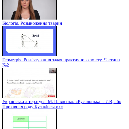
Біологія. Розмноження тварин
Геометрія. Розв'язування задач практичного змісту. Частина
№2
Українська література. М. Павленко. «Русалонька із 7-В, або
Прокляття роду Кулаківських»