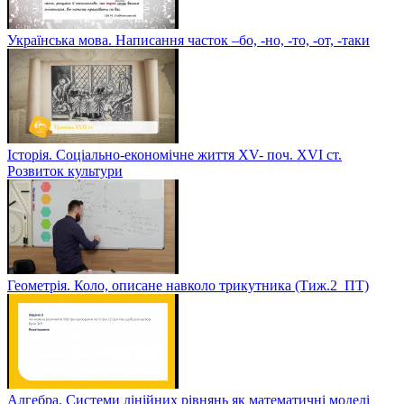
Українська мова. Написання часток –бо, -но, -то, -от, -таки
Історія. Соціально-економічне життя XV- поч. XVI ст.
Розвиток культури
Геометрія. Коло, описане навколо трикутника (Тиж.2_ПТ)
Алгебра. Системи лінійних рівнянь як математичні моделі