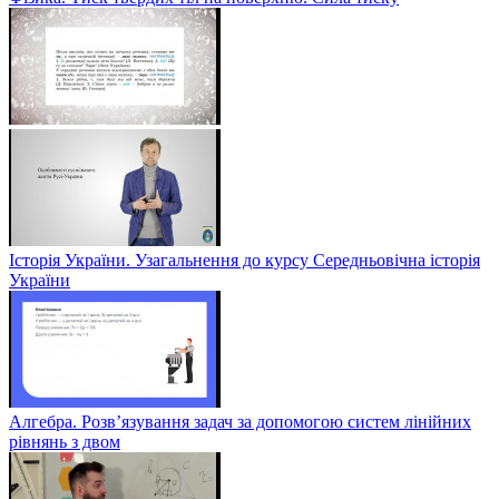
Історія України. Узагальнення до курсу Середньовічна історія
України
Алгебра. Розв’язування задач за допомогою систем лінійних
рівнянь з двом