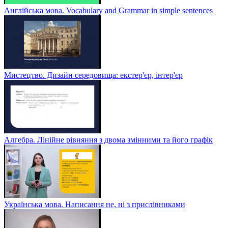
Англійська мова. Vocabulary and Grammar in simple sentences
Мистецтво. Дизайн середовища: екстер'єр, інтер'єр
Алгебра. Лінійне рівняння з двома змінними та його графік
Українська мова. Написання не, ні з прислівниками