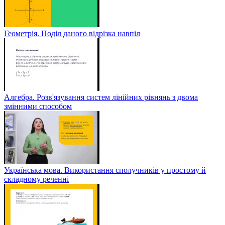
Геометрія. Поділ даного відрізка навпіл
Алгебра. Розв'язування систем лінійних рівнянь з двома
змінними способом
Українська мова. Використання сполучників у простому й
складному реченні