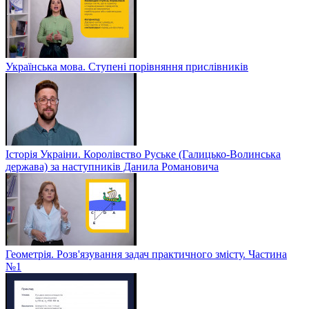
Українська мова. Ступені порівняння прислівників
Історія Украіни. Королівство Руське (Галицько-Волинська
держава) за наступників Данила Романовича
Геометрія. Розв'язування задач практичного змісту. Частина
№1