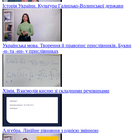
Історія України. Культура Галицько-Волинської держави
Українська мова. Творення й правопис прислівників. Букви
-н- та -нн- у прислівниках
Хімія. Взаємодія кисню зі складними речовинами
Алгебра. Лінійне рівняння з однією змінною