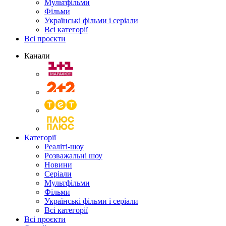
Мультфільми
Фільми
Українські фільми і серіали
Всі категорії
Всі проєкти
Канали
Категорії
Реаліті-шоу
Розважальні шоу
Новини
Серіали
Мультфільми
Фільми
Українські фільми і серіали
Всі категорії
Всі проєкти