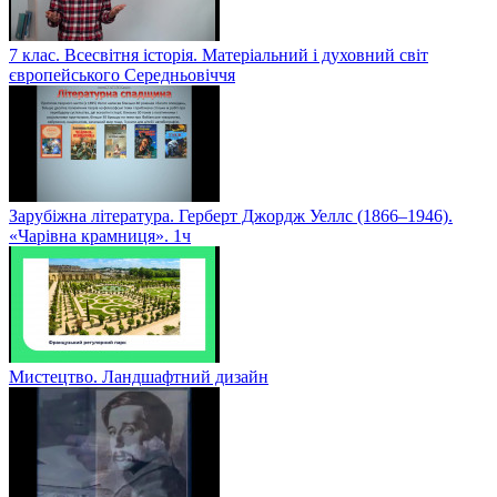
7 клас. Всесвітня історія. Матеріальний і духовний світ
європейського Середньовіччя
Зарубіжна література. Герберт Джордж Уеллс (1866–1946).
«Чарівна крамниця». 1ч
Мистецтво. Ландшафтний дизайн