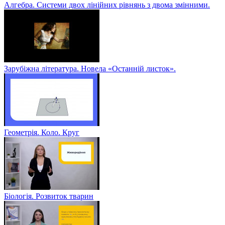
Алгебра. Системи двох лінійних рівнянь з двома змінними.
Зарубіжна література. Новела «Останній листок».
Геометрія. Коло. Круг
Біологія. Розвиток тварин