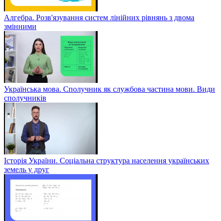
Алгебра. Розв'язування систем лінійних рівнянь з двома
змінними
Українська мова. Сполучник як службова частина мови. Види
сполучників
Історія України. Соціальна структура населення українських
земель у друг