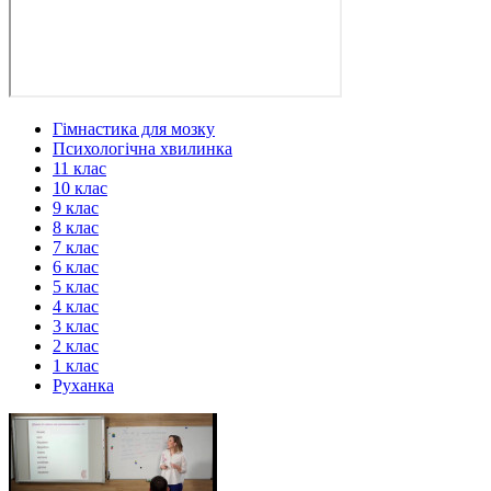
Гімнастика для мозку
Психологічна хвилинка
11 клас
10 клас
9 клас
8 клас
7 клас
6 клас
5 клас
4 клас
3 клас
2 клас
1 клас
Руханка