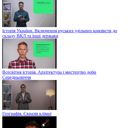
Історія України. Включення руських удільних князівств до
складу ВКЛ та інші держави
Всесвітня історія. Архітектура і мистецтво доби
Середньовіччя
Географія. Євразія клімат