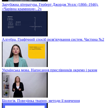
Зарубіжна література. Герберт Джордж Уеллс (1866–1946).
«Чарівна крамниця». 2ч
Алгебра. Графічний спосіб розв'язування систем. Частина №2
Українська мова. Написання прислівників окремо і разом
Біологія. Поведінка тварин, методи її вивчення