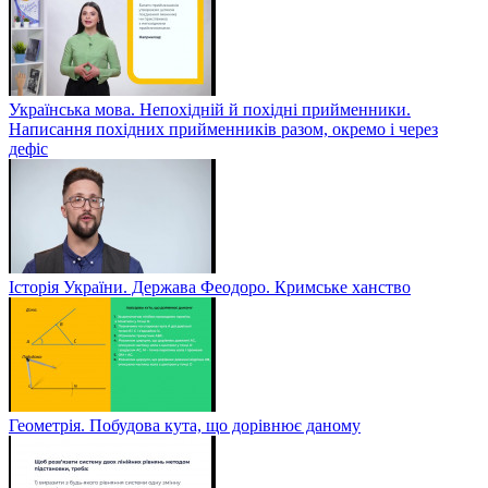
Українська мова. Непохідній й похідні прийменники.
Написання похідних прийменників разом, окремо і через
дефіс
Історія України. Держава Феодоро. Кримське ханство
Геометрія. Побудова кута, що дорівнює даному