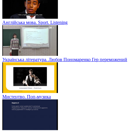
Англійська мова. Sport. Listening
Українська література. Любов Пономаренко Гер переможений
Мистецтво. Поп-музика