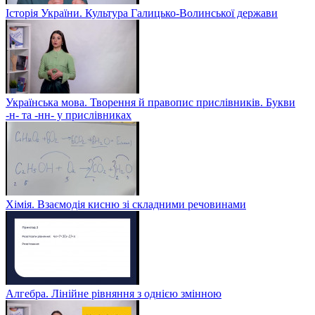
Історія України. Культура Галицько-Волинської держави
Українська мова. Творення й правопис прислівників. Букви
-н- та -нн- у прислівниках
Хімія. Взаємодія кисню зі складними речовинами
Алгебра. Лінійне рівняння з однією змінною