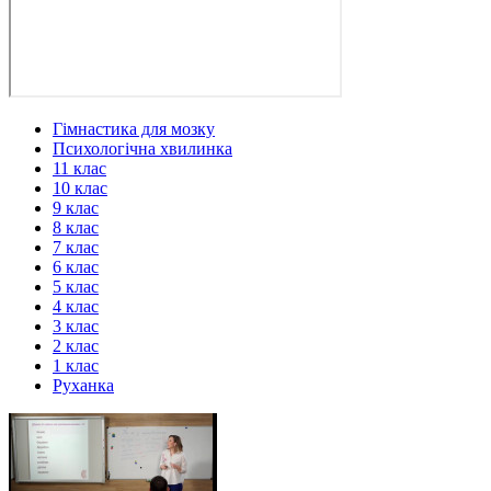
Гімнастика для мозку
Психологічна хвилинка
11 клас
10 клас
9 клас
8 клас
7 клас
6 клас
5 клас
4 клас
3 клас
2 клас
1 клас
Руханка