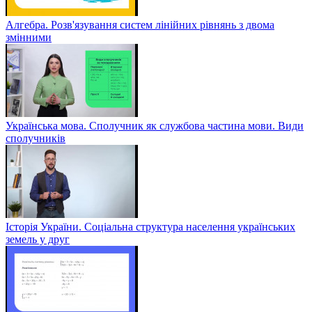
Алгебра. Розв'язування систем лінійних рівнянь з двома
змінними
Українська мова. Сполучник як службова частина мови. Види
сполучників
Історія України. Соціальна структура населення українських
земель у друг