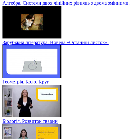
Алгебра. Системи двох лінійних рівнянь з двома змінними.
Зарубіжна література. Новела «Останній листок».
Геометрія. Коло. Круг
Біологія. Розвиток тварин