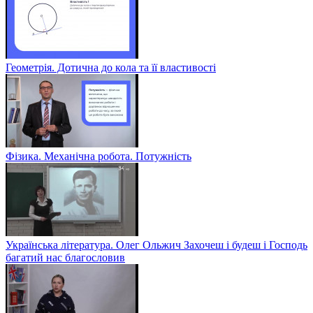
Геометрія. Дотична до кола та її властивості
Фізика. Механічна робота. Потужність
Українська література. Олег Ольжич Захочеш і будеш і Господь
багатий нас благословив