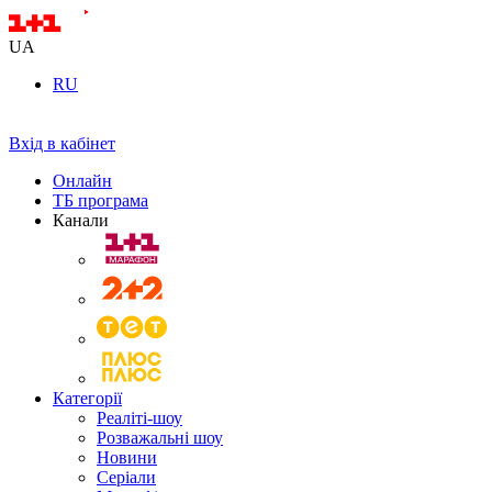
UA
RU
Вхід в кабінет
Онлайн
ТБ програма
Канали
Категорії
Реаліті-шоу
Розважальні шоу
Новини
Серіали