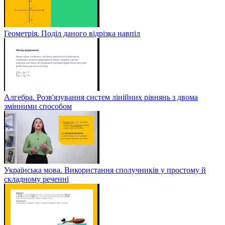
Геометрія. Поділ даного відрізка навпіл
Алгебра. Розв'язування систем лінійних рівнянь з двома
змінними способом
Українська мова. Використання сполучників у простому й
складному реченні