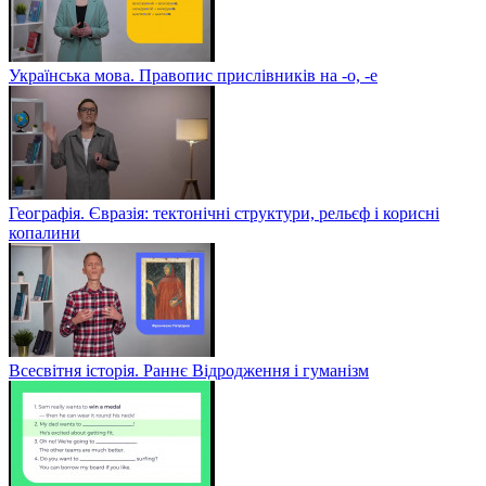
Українська мова. Правопис прислівників на -о, -е
Географія. Євразія: тектонічні структури, рельєф і корисні
копалини
Всесвітня історія. Раннє Відродження і гуманізм