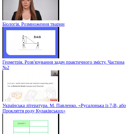
Біологія. Розмноження тварин
Геометрія. Розв'язування задач практичного змісту. Частина
№2
Українська література. М. Павленко. «Русалонька із 7-В, або
Прокляття роду Кулаківських»