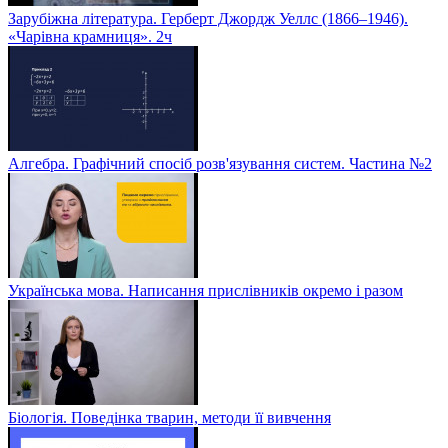
Зарубіжна література. Герберт Джордж Уеллс (1866–1946).
«Чарівна крамниця». 2ч
Алгебра. Графічний спосіб розв'язування систем. Частина №2
Українська мова. Написання прислівників окремо і разом
Біологія. Поведінка тварин, методи її вивчення