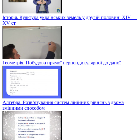
Історія. Культура українських земель у другій половині XIV —
XV ст.
Геометрія. Побудова прямої перпендикулярної до даної
Алгебра. Розв’язування систем лінійних рівнянь з двома
змінними способом