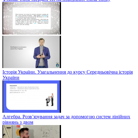
Історія України. Узагальнення до курсу Середньовічна історія
України
Алгебра. Розв’язування задач за допомогою систем лінійних
рівнянь з двом