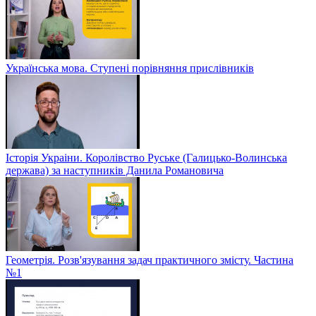
Українська мова. Ступені порівняння прислівників
Історія Украіни. Королівство Руське (Галицько-Волинська
держава) за наступників Данила Романовича
Геометрія. Розв'язування задач практичного змісту. Частина
№1