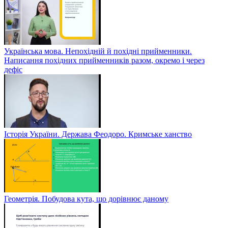
Українська мова. Непохідній й похідні прийменники.
Написання похідних прийменників разом, окремо і через
дефіс
Історія України. Держава Феодоро. Кримське ханство
Геометрія. Побудова кута, що дорівнює даному