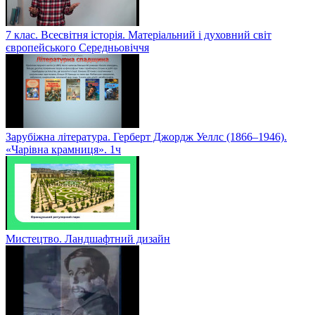
7 клас. Всесвітня історія. Матеріальний і духовний світ
європейського Середньовіччя
Зарубіжна література. Герберт Джордж Уеллс (1866–1946).
«Чарівна крамниця». 1ч
Мистецтво. Ландшафтний дизайн