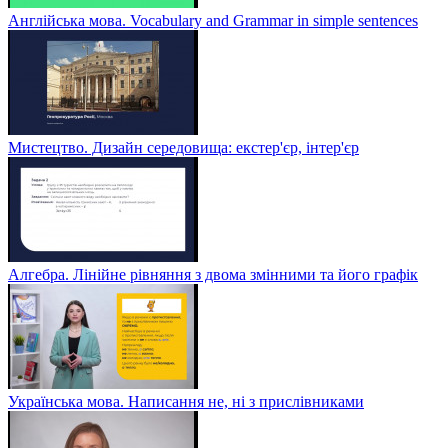
Англійська мова. Vocabulary and Grammar in simple sentences
Мистецтво. Дизайн середовища: екстер'єр, інтер'єр
Алгебра. Лінійне рівняння з двома змінними та його графік
Українська мова. Написання не, ні з прислівниками