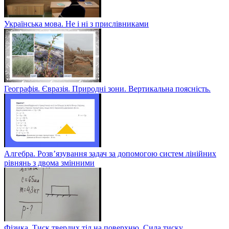
Українська мова. Не і ні з прислівниками
Географія. Євразія. Природні зони. Вертикальна поясність.
Алгебра. Розв’язування задач за допомогою систем лінійних
рівнянь з двома змінними
Фізика. Тиск твердих тіл на поверхню. Сила тиску