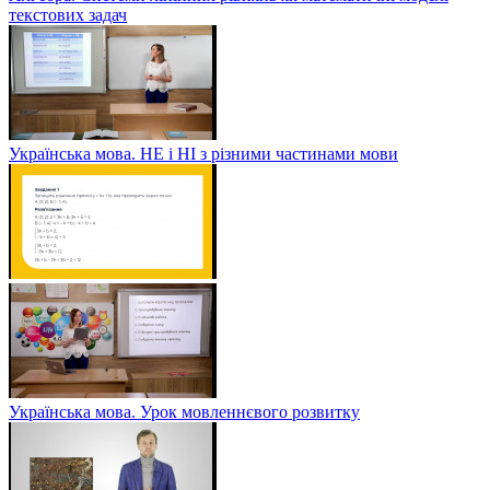
текстових задач
Українська мова. НЕ і НІ з різними частинами мови
Українська мова. Урок мовленнєвого розвитку