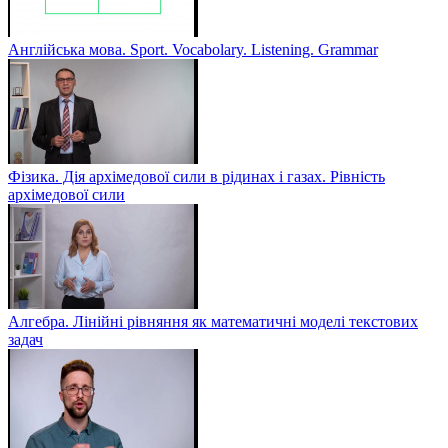
Англійська мова. Sport. Vocabolary. Listening. Grammar
Фізика. Дія архімедової сили в рідинах і газах. Рівність
архімедової сили
Алгебра. Лінійні рівняння як математичні моделі текстових
задач