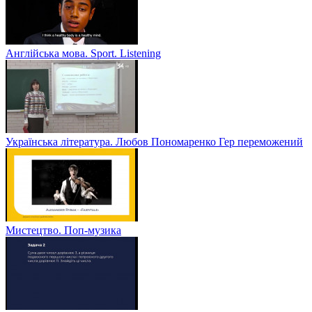
Англійська мова. Sport. Listening
Українська література. Любов Пономаренко Гер переможений
Мистецтво. Поп-музика