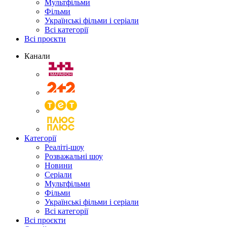
Мультфільми
Фільми
Українські фільми і серіали
Всі категорії
Всі проєкти
Канали
Категорії
Реаліті-шоу
Розважальні шоу
Новини
Серіали
Мультфільми
Фільми
Українські фільми і серіали
Всі категорії
Всі проєкти