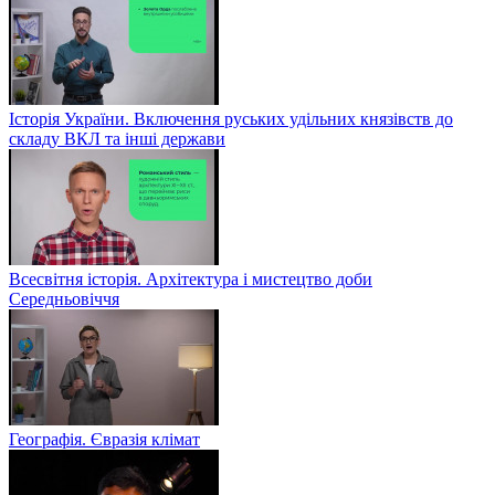
Історія України. Включення руських удільних князівств до
складу ВКЛ та інші держави
Всесвітня історія. Архітектура і мистецтво доби
Середньовіччя
Географія. Євразія клімат