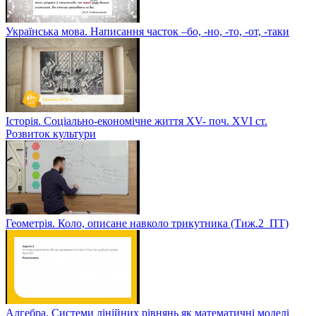
Українська мова. Написання часток –бо, -но, -то, -от, -таки
Історія. Соціально-економічне життя XV- поч. XVI ст.
Розвиток культури
Геометрія. Коло, описане навколо трикутника (Тиж.2_ПТ)
Алгебра. Системи лінійних рівнянь як математичні моделі