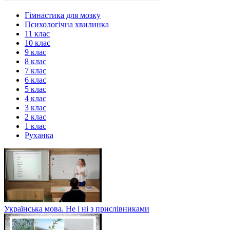
Гімнастика для мозку
Психологічна хвилинка
11 клас
10 клас
9 клас
8 клас
7 клас
6 клас
5 клас
4 клас
3 клас
2 клас
1 клас
Руханка
Українська мова. Не і ні з прислівниками