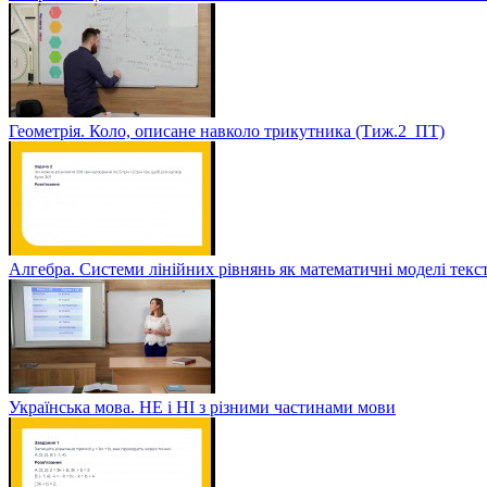
Геометрія. Коло, описане навколо трикутника (Тиж.2_ПТ)
Алгебра. Системи лінійних рівнянь як математичні моделі текс
Українська мова. НЕ і НІ з різними частинами мови