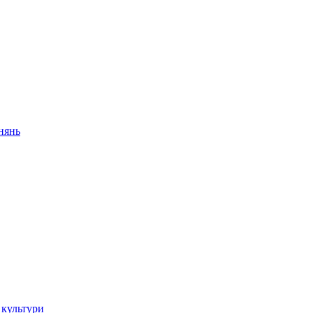
внянь
 культури