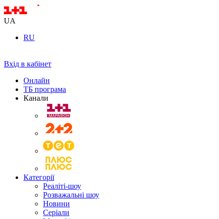
UA
RU
Вхід в кабінет
Онлайн
ТБ програма
Канали
Категорії
Реаліті-шоу
Розважальні шоу
Новини
Серіали