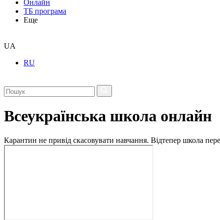
Онлайн
ТБ програма
Еще
UA
RU
Всеукраїнська школа онлайн
Карантин не привід скасовувати навчання. Відтепер школа перех