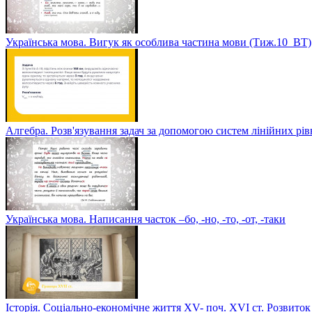
Українська мова. Вигук як особлива частина мови (Тиж.10_ВТ)
Алгебра. Розв'язування задач за допомогою систем лінійних рі
Українська мова. Написання часток –бо, -но, -то, -от, -таки
Історія. Соціально-економічне життя XV- поч. XVI ст. Розвиток