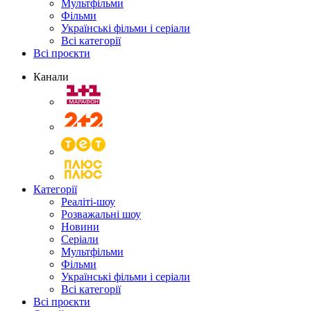
Мультфільми
Фільми
Українські фільми і серіали
Всі категорії
Всі проєкти
Канали
Категорії
Реаліті-шоу
Розважальні шоу
Новини
Серіали
Мультфільми
Фільми
Українські фільми і серіали
Всі категорії
Всі проєкти