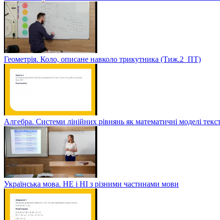
Геометрія. Коло, описане навколо трикутника (Тиж.2_ПТ)
Алгебра. Системи лінійних рівнянь як математичні моделі текс
Українська мова. НЕ і НІ з різними частинами мови