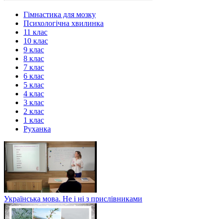
Гімнастика для мозку
Психологічна хвилинка
11 клас
10 клас
9 клас
8 клас
7 клас
6 клас
5 клас
4 клас
3 клас
2 клас
1 клас
Руханка
Українська мова. Не і ні з прислівниками