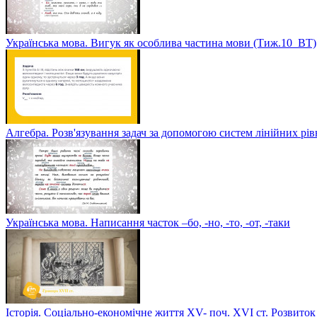
Українська мова. Вигук як особлива частина мови (Тиж.10_ВТ)
Алгебра. Розв'язування задач за допомогою систем лінійних рі
Українська мова. Написання часток –бо, -но, -то, -от, -таки
Історія. Соціально-економічне життя XV- поч. XVI ст. Розвиток