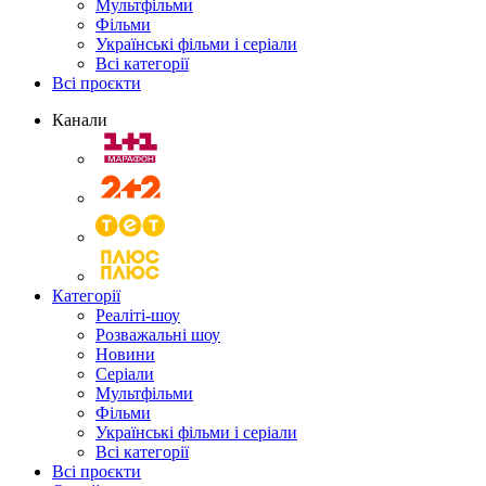
Мультфільми
Фільми
Українські фільми і серіали
Всі категорії
Всі проєкти
Канали
Категорії
Реаліті-шоу
Розважальні шоу
Новини
Серіали
Мультфільми
Фільми
Українські фільми і серіали
Всі категорії
Всі проєкти