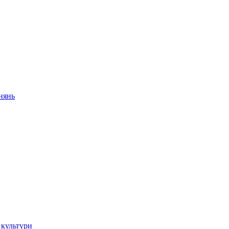
внянь
 культури