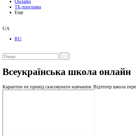
Онлайн
ТБ програма
Еще
UA
RU
Всеукраїнська школа онлайн
Карантин не привід скасовувати навчання. Відтепер школа перех