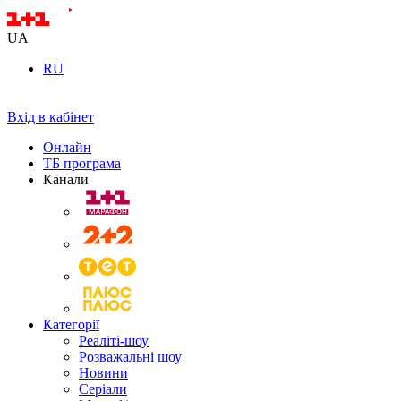
UA
RU
Вхід в кабінет
Онлайн
ТБ програма
Канали
Категорії
Реаліті-шоу
Розважальні шоу
Новини
Серіали