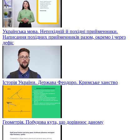
Українська мова. Непохідній й похідні прийменники.
Написання похідних прийменників разом, окремо і через
дефіс
Історія України. Держава Феодоро. Кримське ханство
Геометрія. Побудова кута, що дорівнює даному