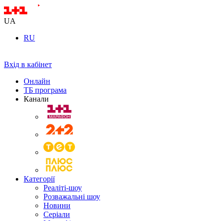
UA
RU
Вхід в кабінет
Онлайн
ТБ програма
Канали
Категорії
Реаліті-шоу
Розважальні шоу
Новини
Серіали