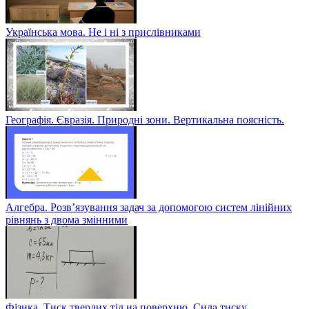
Українська мова. Не і ні з прислівниками
Географія. Євразія. Природні зони. Вертикальна поясність.
Алгебра. Розв’язування задач за допомогою систем лінійних
рівнянь з двома змінними
Фізика. Тиск твердих тіл на поверхню. Сила тиску