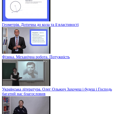
Геометрія. Дотична до кола та її властивості
Фізика. Механічна робота. Потужність
Українська література. Олег Ольжич Захочеш і будеш і Господь
багатий нас благословив