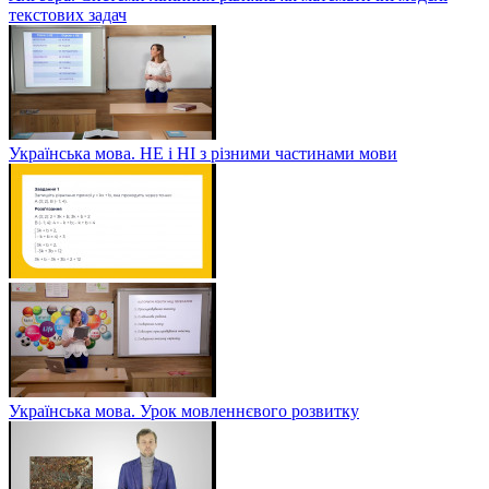
текстових задач
Українська мова. НЕ і НІ з різними частинами мови
Українська мова. Урок мовленнєвого розвитку