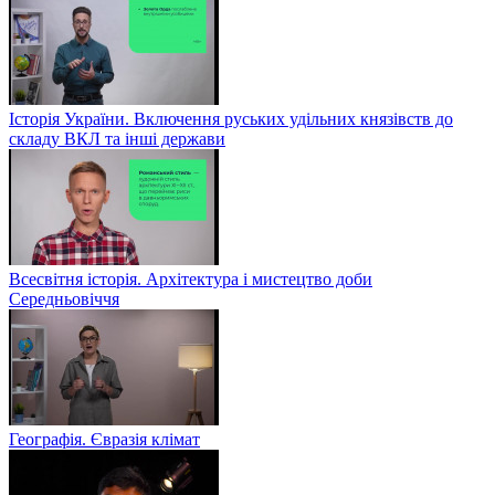
Історія України. Включення руських удільних князівств до
складу ВКЛ та інші держави
Всесвітня історія. Архітектура і мистецтво доби
Середньовіччя
Географія. Євразія клімат