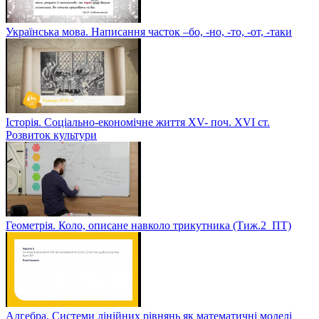
Українська мова. Написання часток –бо, -но, -то, -от, -таки
Історія. Соціально-економічне життя XV- поч. XVI ст.
Розвиток культури
Геометрія. Коло, описане навколо трикутника (Тиж.2_ПТ)
Алгебра. Системи лінійних рівнянь як математичні моделі