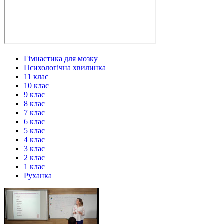
Гімнастика для мозку
Психологічна хвилинка
11 клас
10 клас
9 клас
8 клас
7 клас
6 клас
5 клас
4 клас
3 клас
2 клас
1 клас
Руханка