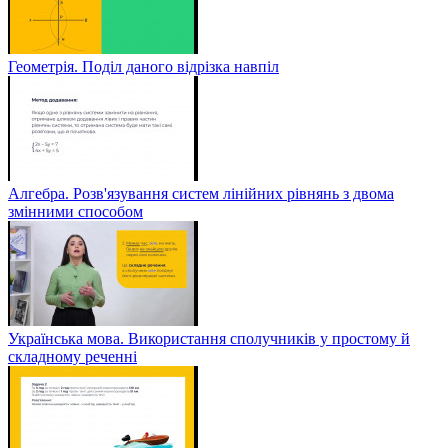
Геометрія. Поділ даного відрізка навпіл
Алгебра. Розв'язування систем лінійних рівнянь з двома
змінними способом
Українська мова. Використання сполучників у простому й
складному реченні