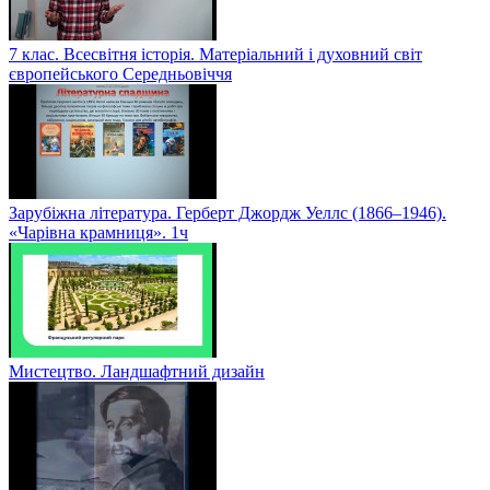
7 клас. Всесвітня історія. Матеріальний і духовний світ
європейського Середньовіччя
Зарубіжна література. Герберт Джордж Уеллс (1866–1946).
«Чарівна крамниця». 1ч
Мистецтво. Ландшафтний дизайн