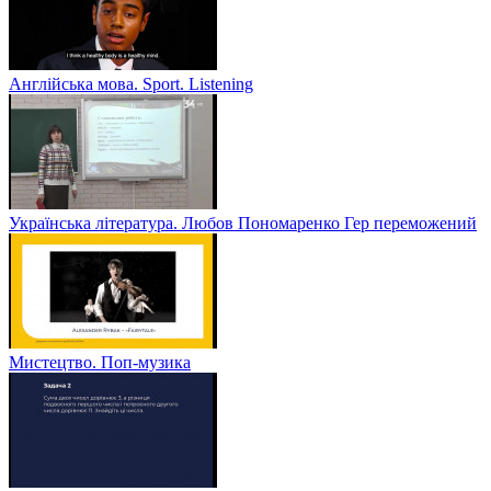
Англійська мова. Sport. Listening
Українська література. Любов Пономаренко Гер переможений
Мистецтво. Поп-музика