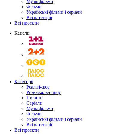
Мультфільми
Фільми
Українські фільми і серіали
Всі категорії
Всі проєкти
Канали
Категорії
Реаліті-шоу
Розважальні шоу
Новини
Серіали
Мультфільми
Фільми
Українські фільми і серіали
Всі категорії
Всі проєкти