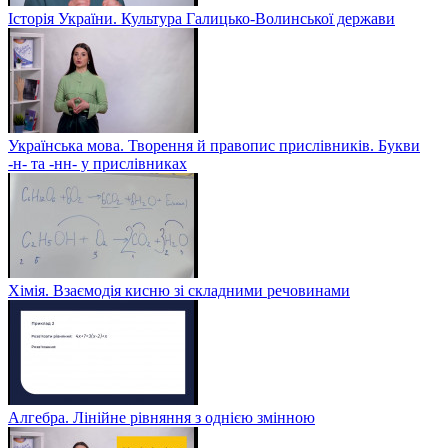
Історія України. Культура Галицько-Волинської держави
Українська мова. Творення й правопис прислівників. Букви
-н- та -нн- у прислівниках
Хімія. Взаємодія кисню зі складними речовинами
Алгебра. Лінійне рівняння з однією змінною