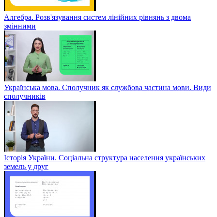
Алгебра. Розв'язування систем лінійних рівнянь з двома
змінними
Українська мова. Сполучник як службова частина мови. Види
сполучників
Історія України. Соціальна структура населення українських
земель у друг