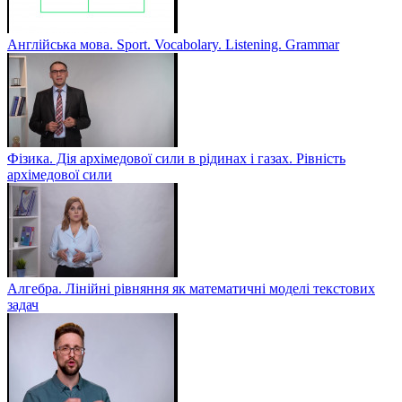
Англійська мова. Sport. Vocabolary. Listening. Grammar
Фізика. Дія архімедової сили в рідинах і газах. Рівність
архімедової сили
Алгебра. Лінійні рівняння як математичні моделі текстових
задач