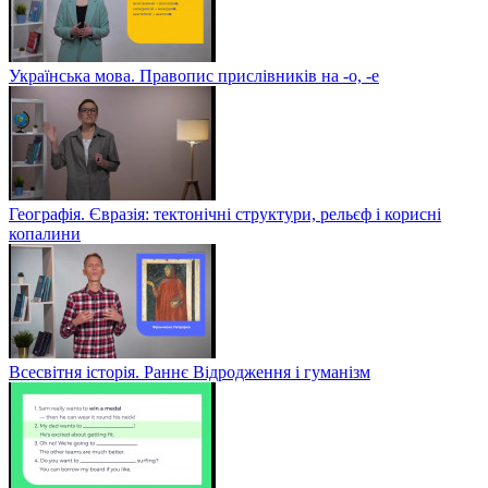
Українська мова. Правопис прислівників на -о, -е
Географія. Євразія: тектонічні структури, рельєф і корисні
копалини
Всесвітня історія. Раннє Відродження і гуманізм