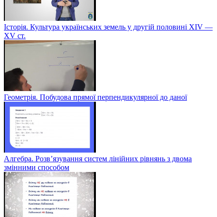
Історія. Культура українських земель у другій половині XIV —
XV ст.
Геометрія. Побудова прямої перпендикулярної до даної
Алгебра. Розв’язування систем лінійних рівнянь з двома
змінними способом