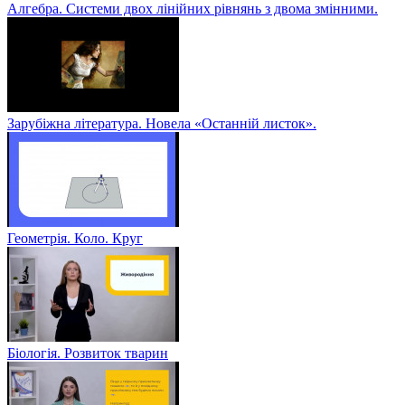
Алгебра. Системи двох лінійних рівнянь з двома змінними.
Зарубіжна література. Новела «Останній листок».
Геометрія. Коло. Круг
Біологія. Розвиток тварин