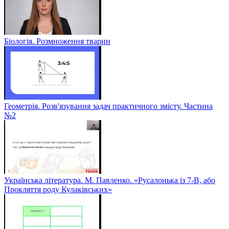
Біологія. Розмноження тварин
Геометрія. Розв'язування задач практичного змісту. Частина
№2
Українська література. М. Павленко. «Русалонька із 7-В, або
Прокляття роду Кулаківських»