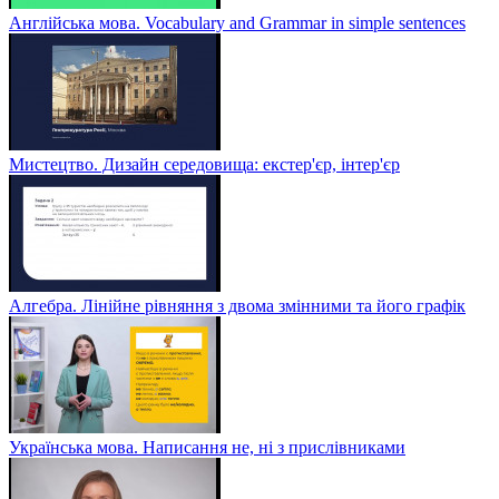
Англійська мова. Vocabulary and Grammar in simple sentences
Мистецтво. Дизайн середовища: екстер'єр, інтер'єр
Алгебра. Лінійне рівняння з двома змінними та його графік
Українська мова. Написання не, ні з прислівниками