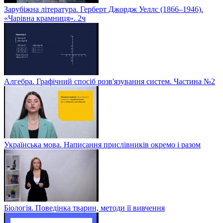
Зарубіжна література. Герберт Джордж Уеллс (1866–1946).
«Чарівна крамниця». 2ч
Алгебра. Графічний спосіб розв'язування систем. Частина №2
Українська мова. Написання прислівників окремо і разом
Біологія. Поведінка тварин, методи її вивчення