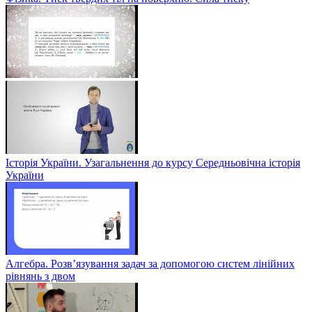
Історія України. Узагальнення до курсу Середньовічна історія
України
Алгебра. Розв’язування задач за допомогою систем лінійних
рівнянь з двом