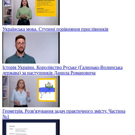
Українська мова. Ступені порівняння прислівників
Історія Украіни. Королівство Руське (Галицько-Волинська
держава) за наступників Данила Романовича
Геометрія. Розв'язування задач практичного змісту. Частина
№1