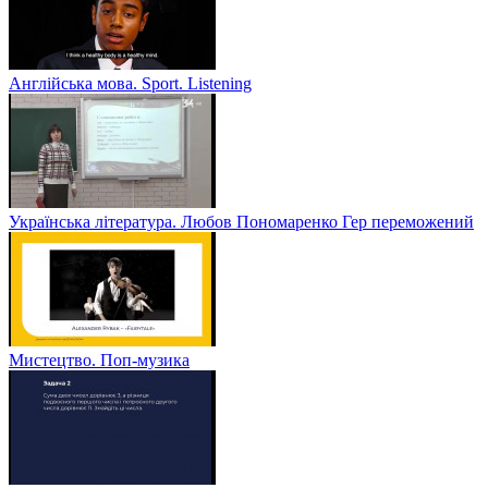
Англійська мова. Sport. Listening
Українська література. Любов Пономаренко Гер переможений
Мистецтво. Поп-музика