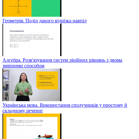
Геометрія. Поділ даного відрізка навпіл
Алгебра. Розв'язування систем лінійних рівнянь з двома
змінними способом
Українська мова. Використання сполучників у простому й
складному реченні