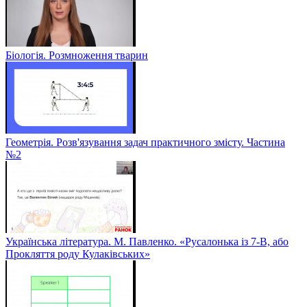
Біологія. Розмноження тварин
Геометрія. Розв'язування задач практичного змісту. Частина
№2
Українська література. М. Павленко. «Русалонька із 7-В, або
Прокляття роду Кулаківських»