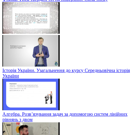
Історія України. Узагальнення до курсу Середньовічна історія
України
Алгебра. Розв’язування задач за допомогою систем лінійних
рівнянь з двом