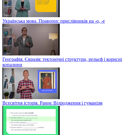
Українська мова. Правопис прислівників на -о, -е
Географія. Євразія: тектонічні структури, рельєф і корисні
копалини
Всесвітня історія. Раннє Відродження і гуманізм