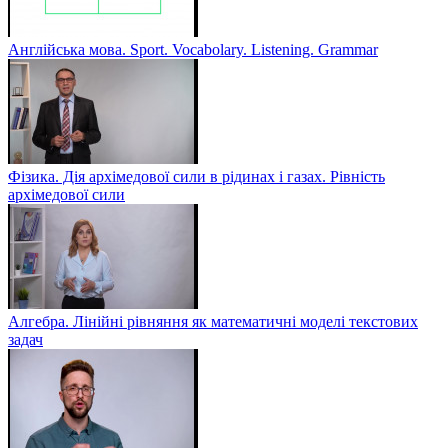
Англійська мова. Sport. Vocabolary. Listening. Grammar
Фізика. Дія архімедової сили в рідинах і газах. Рівність
архімедової сили
Алгебра. Лінійні рівняння як математичні моделі текстових
задач