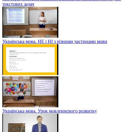
текстових задач
Українська мова. НЕ і НІ з різними частинами мови
Українська мова. Урок мовленнєвого розвитку