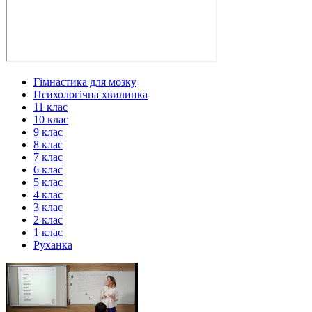
Гімнастика для мозку
Психологічна хвилинка
11 клас
10 клас
9 клас
8 клас
7 клас
6 клас
5 клас
4 клас
3 клас
2 клас
1 клас
Руханка