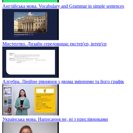
Англійська мова. Vocabulary and Grammar in simple sentences
Мистецтво. Дизайн середовища: екстер'єр, інтер'єр
Алгебра. Лінійне рівняння з двома змінними та його графік
Українська мова. Написання не, ні з прислівниками