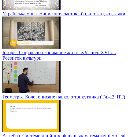
Українська мова. Написання часток –бо, -но, -то, -от, -таки
Історія. Соціально-економічне життя XV- поч. XVI ст.
Розвиток культури
Геометрія. Коло, описане навколо трикутника (Тиж.2_ПТ)
Алгебра. Системи лінійних рівнянь як математичні моделі