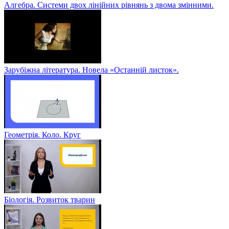
Алгебра. Системи двох лінійних рівнянь з двома змінними.
Зарубіжна література. Новела «Останній листок».
Геометрія. Коло. Круг
Біологія. Розвиток тварин