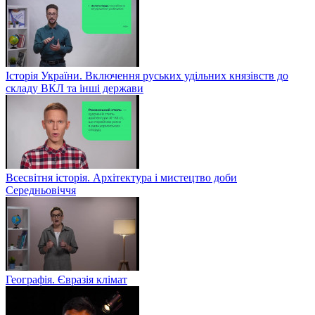
Історія України. Включення руських удільних князівств до
складу ВКЛ та інші держави
Всесвітня історія. Архітектура і мистецтво доби
Середньовіччя
Географія. Євразія клімат