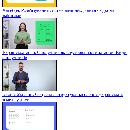
Алгебра. Розв'язування систем лінійних рівнянь з двома
змінними
Українська мова. Сполучник як службова частина мови. Види
сполучників
Історія України. Соціальна структура населення українських
земель у друг