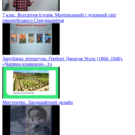
7 клас. Всесвітня історія. Матеріальний і духовний світ
європейського Середньовіччя
Зарубіжна література. Герберт Джордж Уеллс (1866–1946).
«Чарівна крамниця». 1ч
Мистецтво. Ландшафтний дизайн