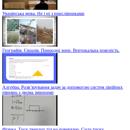
Українська мова. Не і ні з прислівниками
Географія. Євразія. Природні зони. Вертикальна поясність.
Алгебра. Розв’язування задач за допомогою систем лінійних
рівнянь з двома змінними
Фізика. Тиск твердих тіл на поверхню. Сила тиску