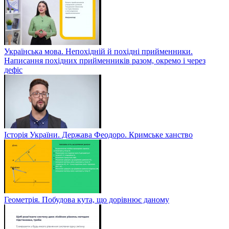
Українська мова. Непохідній й похідні прийменники.
Написання похідних прийменників разом, окремо і через
дефіс
Історія України. Держава Феодоро. Кримське ханство
Геометрія. Побудова кута, що дорівнює даному