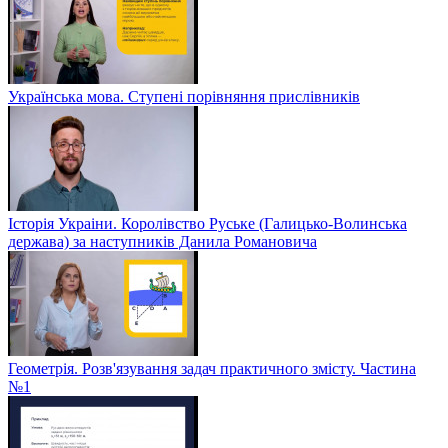
Українська мова. Ступені порівняння прислівників
Історія Украіни. Королівство Руське (Галицько-Волинська
держава) за наступників Данила Романовича
Геометрія. Розв'язування задач практичного змісту. Частина
№1