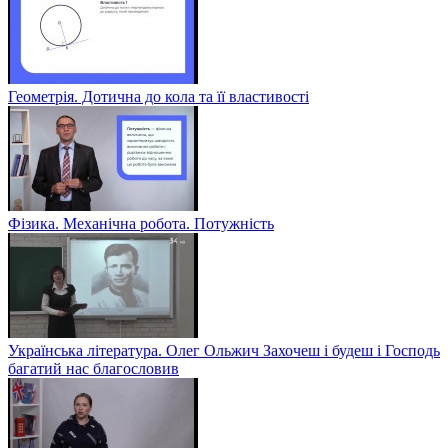
Геометрія. Дотична до кола та її властивості
Фізика. Механічна робота. Потужність
Українська література. Олег Ольжич Захочеш і будеш і Господь
багатий нас благословив