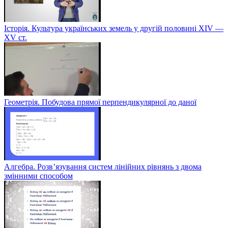
Історія. Культура українських земель у другій половині XIV —
XV ст.
Геометрія. Побудова прямої перпендикулярної до даної
Алгебра. Розв’язування систем лінійних рівнянь з двома
змінними способом