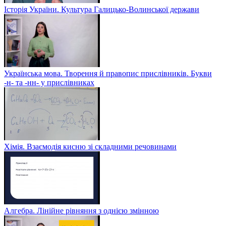
Історія України. Культура Галицько-Волинської держави
Українська мова. Творення й правопис прислівників. Букви
-н- та -нн- у прислівниках
Хімія. Взаємодія кисню зі складними речовинами
Алгебра. Лінійне рівняння з однією змінною