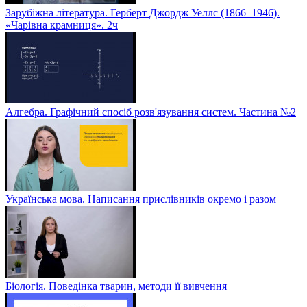
Зарубіжна література. Герберт Джордж Уеллс (1866–1946).
«Чарівна крамниця». 2ч
Алгебра. Графічний спосіб розв'язування систем. Частина №2
Українська мова. Написання прислівників окремо і разом
Біологія. Поведінка тварин, методи її вивчення