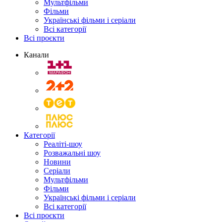
Мультфільми
Фільми
Українські фільми і серіали
Всі категорії
Всі проєкти
Канали
Категорії
Реаліті-шоу
Розважальні шоу
Новини
Серіали
Мультфільми
Фільми
Українські фільми і серіали
Всі категорії
Всі проєкти