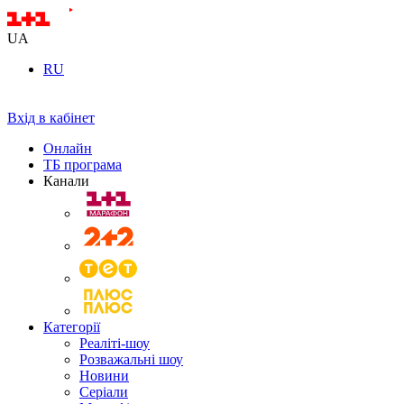
UA
RU
Вхід в кабінет
Онлайн
ТБ програма
Канали
Категорії
Реаліті-шоу
Розважальні шоу
Новини
Серіали