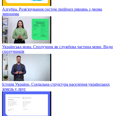
Алгебра. Розв'язування систем лінійних рівнянь з двома
змінними
Українська мова. Сполучник як службова частина мови. Види
сполучників
Історія України. Соціальна структура населення українських
земель у друг