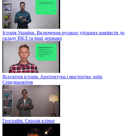
Історія України. Включення руських удільних князівств до
складу ВКЛ та інші держави
Всесвітня історія. Архітектура і мистецтво доби
Середньовіччя
Географія. Євразія клімат