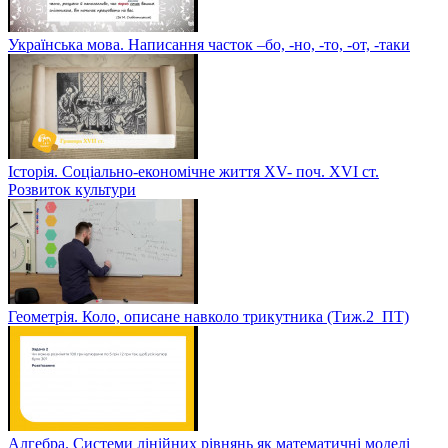
Українська мова. Написання часток –бо, -но, -то, -от, -таки
Історія. Соціально-економічне життя XV- поч. XVI ст.
Розвиток культури
Геометрія. Коло, описане навколо трикутника (Тиж.2_ПТ)
Алгебра. Системи лінійних рівнянь як математичні моделі