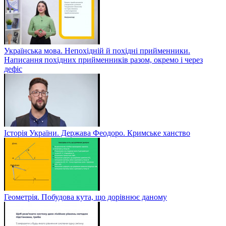
Українська мова. Непохідній й похідні прийменники.
Написання похідних прийменників разом, окремо і через
дефіс
Історія України. Держава Феодоро. Кримське ханство
Геометрія. Побудова кута, що дорівнює даному