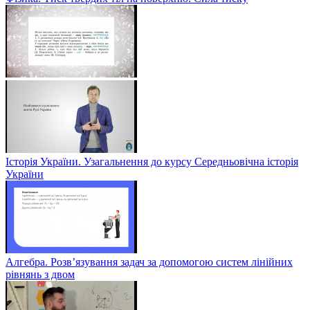
Історія України. Узагальнення до курсу Середньовічна історія
України
Алгебра. Розв’язування задач за допомогою систем лінійних
рівнянь з двом