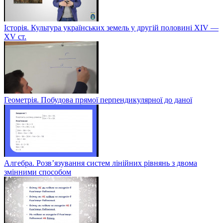
Історія. Культура українських земель у другій половині XIV —
XV ст.
Геометрія. Побудова прямої перпендикулярної до даної
Алгебра. Розв’язування систем лінійних рівнянь з двома
змінними способом