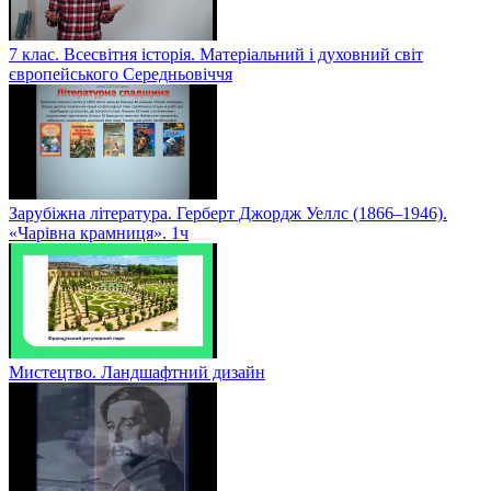
7 клас. Всесвітня історія. Матеріальний і духовний світ
європейського Середньовіччя
Зарубіжна література. Герберт Джордж Уеллс (1866–1946).
«Чарівна крамниця». 1ч
Мистецтво. Ландшафтний дизайн