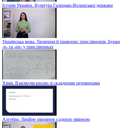
Історія України. Культура Галицько-Волинської держави
Українська мова. Творення й правопис прислівників. Букви
-н- та -нн- у прислівниках
Хімія. Взаємодія кисню зі складними речовинами
Алгебра. Лінійне рівняння з однією змінною