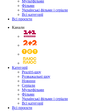
Мультфільми
Фільми
Українські фільми і серіали
Всі категорії
Всі проєкти
Канали
Категорії
Реаліті-шоу
Розважальні шоу
Новини
Серіали
Мультфільми
Фільми
Українські фільми і серіали
Всі категорії
Всі проєкти