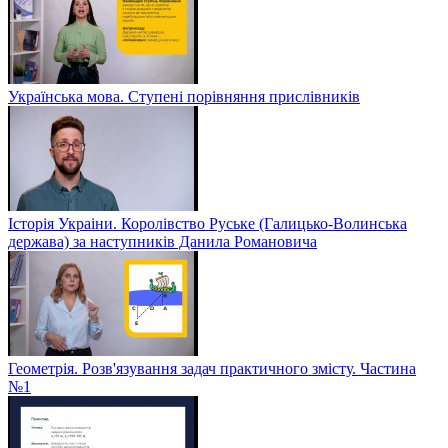
Українська мова. Ступені порівняння прислівників
Історія Украіни. Королівство Руське (Галицько-Волинська
держава) за наступників Данила Романовича
Геометрія. Розв'язування задач практичного змісту. Частина
№1