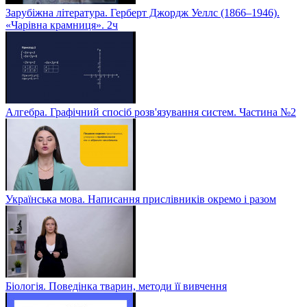
Зарубіжна література. Герберт Джордж Уеллс (1866–1946).
«Чарівна крамниця». 2ч
Алгебра. Графічний спосіб розв'язування систем. Частина №2
Українська мова. Написання прислівників окремо і разом
Біологія. Поведінка тварин, методи її вивчення