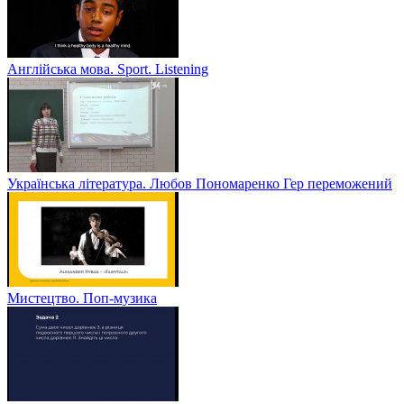
Англійська мова. Sport. Listening
Українська література. Любов Пономаренко Гер переможений
Мистецтво. Поп-музика