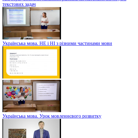
текстових задач
Українська мова. НЕ і НІ з різними частинами мови
Українська мова. Урок мовленнєвого розвитку