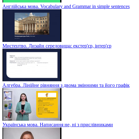
Англійська мова. Vocabulary and Grammar in simple sentences
Мистецтво. Дизайн середовища: екстер'єр, інтер'єр
Алгебра. Лінійне рівняння з двома змінними та його графік
Українська мова. Написання не, ні з прислівниками