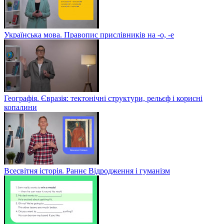
Українська мова. Правопис прислівників на -о, -е
Географія. Євразія: тектонічні структури, рельєф і корисні
копалини
Всесвітня історія. Раннє Відродження і гуманізм