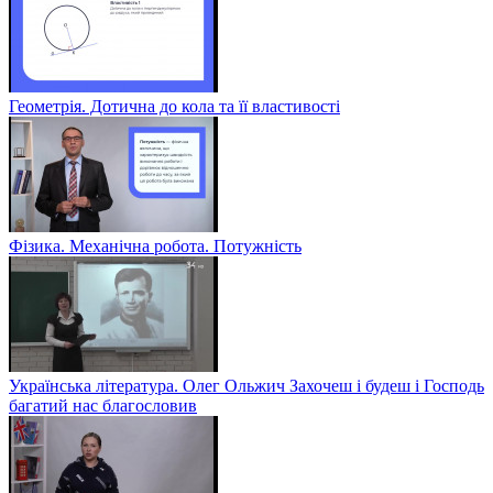
Геометрія. Дотична до кола та її властивості
Фізика. Механічна робота. Потужність
Українська література. Олег Ольжич Захочеш і будеш і Господь
багатий нас благословив