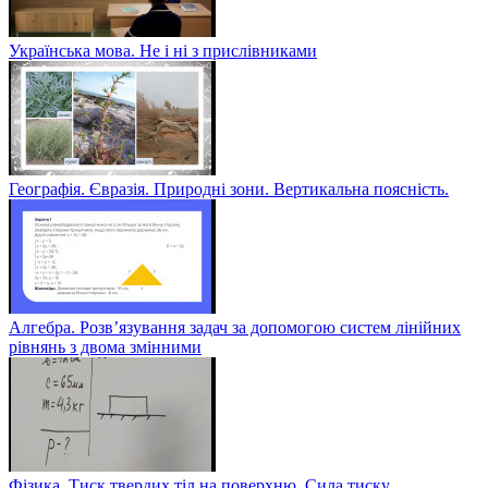
Українська мова. Не і ні з прислівниками
Географія. Євразія. Природні зони. Вертикальна поясність.
Алгебра. Розв’язування задач за допомогою систем лінійних
рівнянь з двома змінними
Фізика. Тиск твердих тіл на поверхню. Сила тиску