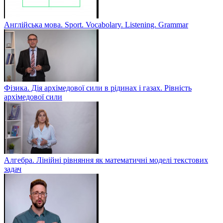
Англійська мова. Sport. Vocabolary. Listening. Grammar
Фізика. Дія архімедової сили в рідинах і газах. Рівність
архімедової сили
Алгебра. Лінійні рівняння як математичні моделі текстових
задач