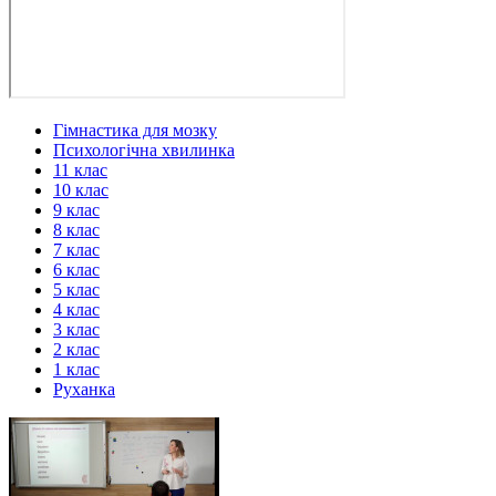
Гімнастика для мозку
Психологічна хвилинка
11 клас
10 клас
9 клас
8 клас
7 клас
6 клас
5 клас
4 клас
3 клас
2 клас
1 клас
Руханка