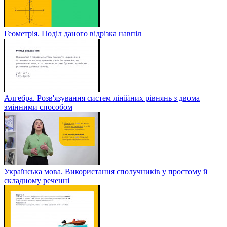
Геометрія. Поділ даного відрізка навпіл
Алгебра. Розв'язування систем лінійних рівнянь з двома
змінними способом
Українська мова. Використання сполучників у простому й
складному реченні