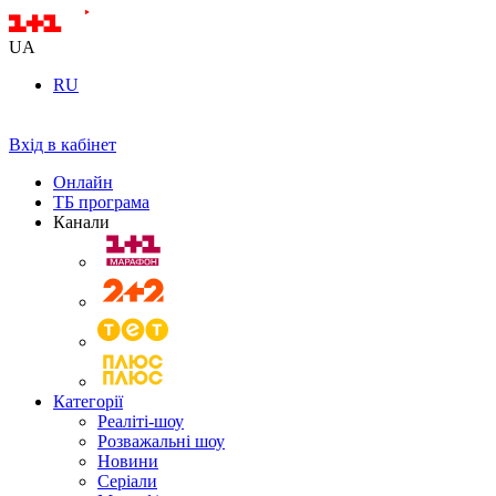
UA
RU
Вхід в кабінет
Онлайн
ТБ програма
Канали
Категорії
Реаліті-шоу
Розважальні шоу
Новини
Серіали