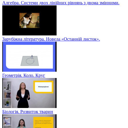
Алгебра. Системи двох лінійних рівнянь з двома змінними.
Зарубіжна література. Новела «Останній листок».
Геометрія. Коло. Круг
Біологія. Розвиток тварин