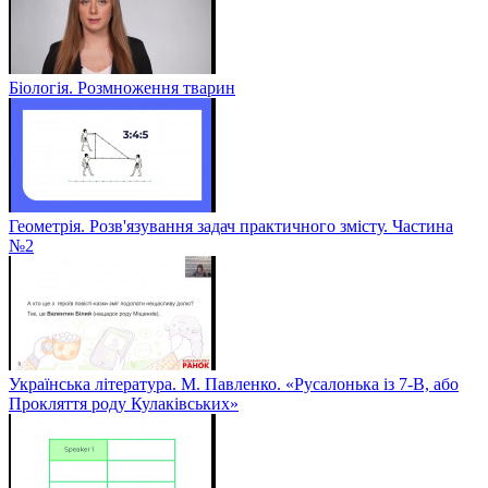
Біологія. Розмноження тварин
Геометрія. Розв'язування задач практичного змісту. Частина
№2
Українська література. М. Павленко. «Русалонька із 7-В, або
Прокляття роду Кулаківських»