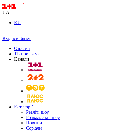
UA
RU
Вхід в кабінет
Онлайн
ТБ програма
Канали
Категорії
Реаліті-шоу
Розважальні шоу
Новини
Серіали