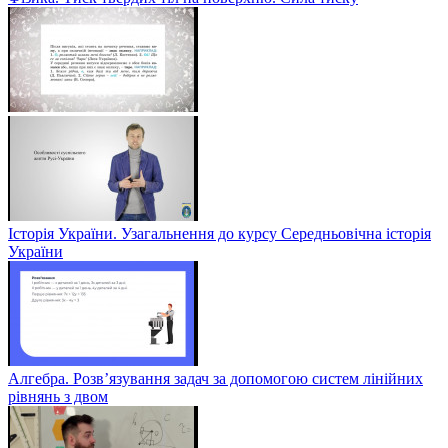
Історія України. Узагальнення до курсу Середньовічна історія
України
Алгебра. Розв’язування задач за допомогою систем лінійних
рівнянь з двом