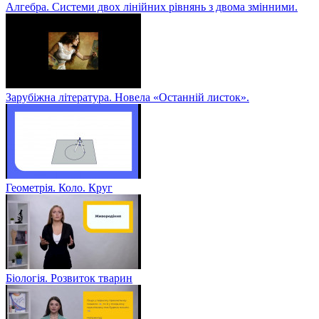
Алгебра. Системи двох лінійних рівнянь з двома змінними.
Зарубіжна література. Новела «Останній листок».
Геометрія. Коло. Круг
Біологія. Розвиток тварин