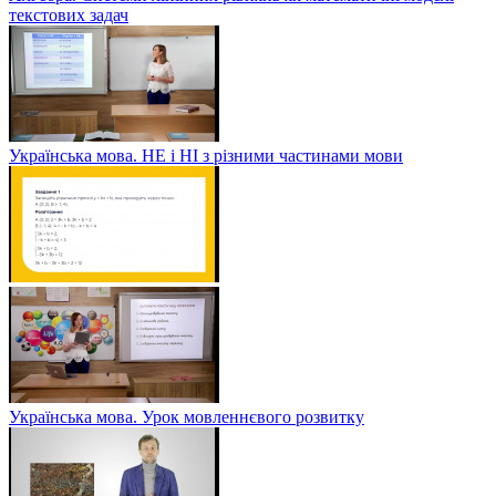
текстових задач
Українська мова. НЕ і НІ з різними частинами мови
Українська мова. Урок мовленнєвого розвитку