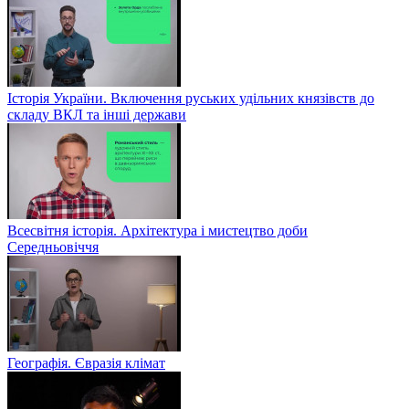
Історія України. Включення руських удільних князівств до
складу ВКЛ та інші держави
Всесвітня історія. Архітектура і мистецтво доби
Середньовіччя
Географія. Євразія клімат