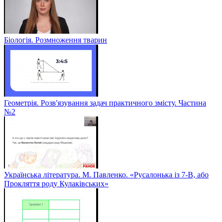
Біологія. Розмноження тварин
Геометрія. Розв'язування задач практичного змісту. Частина
№2
Українська література. М. Павленко. «Русалонька із 7-В, або
Прокляття роду Кулаківських»