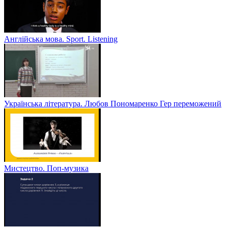
Англійська мова. Sport. Listening
Українська література. Любов Пономаренко Гер переможений
Мистецтво. Поп-музика