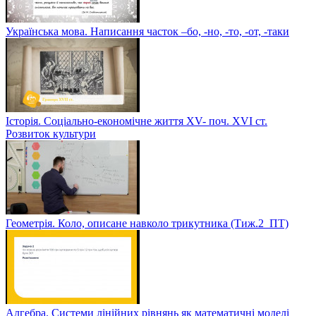
Українська мова. Написання часток –бо, -но, -то, -от, -таки
Історія. Соціально-економічне життя XV- поч. XVI ст.
Розвиток культури
Геометрія. Коло, описане навколо трикутника (Тиж.2_ПТ)
Алгебра. Системи лінійних рівнянь як математичні моделі