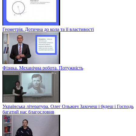
Геометрія. Дотична до кола та її властивості
Фізика. Механічна робота. Потужність
Українська література. Олег Ольжич Захочеш і будеш і Господь
багатий нас благословив