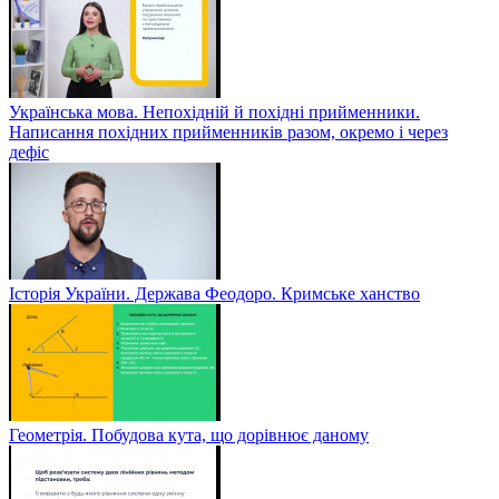
Українська мова. Непохідній й похідні прийменники.
Написання похідних прийменників разом, окремо і через
дефіс
Історія України. Держава Феодоро. Кримське ханство
Геометрія. Побудова кута, що дорівнює даному