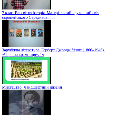
7 клас. Всесвітня історія. Матеріальний і духовний світ
європейського Середньовіччя
Зарубіжна література. Герберт Джордж Уеллс (1866–1946).
«Чарівна крамниця». 1ч
Мистецтво. Ландшафтний дизайн