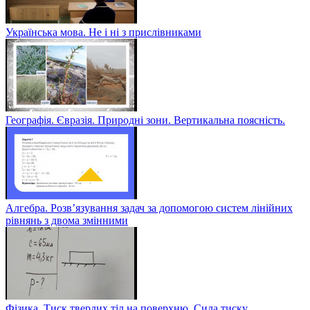
Українська мова. Не і ні з прислівниками
Географія. Євразія. Природні зони. Вертикальна поясність.
Алгебра. Розв’язування задач за допомогою систем лінійних
рівнянь з двома змінними
Фізика. Тиск твердих тіл на поверхню. Сила тиску