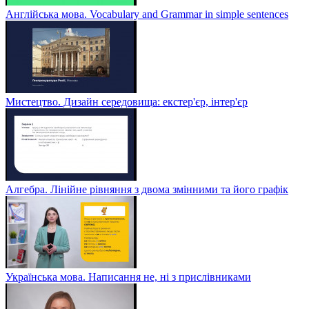
Англійська мова. Vocabulary and Grammar in simple sentences
Мистецтво. Дизайн середовища: екстер'єр, інтер'єр
Алгебра. Лінійне рівняння з двома змінними та його графік
Українська мова. Написання не, ні з прислівниками