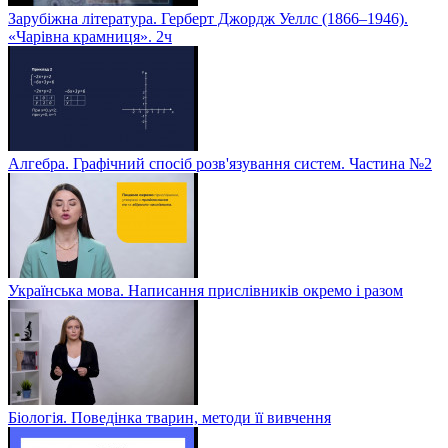
Зарубіжна література. Герберт Джордж Уеллс (1866–1946).
«Чарівна крамниця». 2ч
Алгебра. Графічний спосіб розв'язування систем. Частина №2
Українська мова. Написання прислівників окремо і разом
Біологія. Поведінка тварин, методи її вивчення