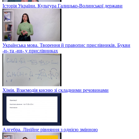
Історія України. Культура Галицько-Волинської держави
Українська мова. Творення й правопис прислівників. Букви
-н- та -нн- у прислівниках
Хімія. Взаємодія кисню зі складними речовинами
Алгебра. Лінійне рівняння з однією змінною