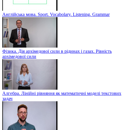
Англійська мова. Sport. Vocabolary. Listening. Grammar
Фізика. Дія архімедової сили в рідинах і газах. Рівність
архімедової сили
Алгебра. Лінійні рівняння як математичні моделі текстових
задач