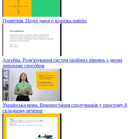
Геометрія. Поділ даного відрізка навпіл
Алгебра. Розв'язування систем лінійних рівнянь з двома
змінними способом
Українська мова. Використання сполучників у простому й
складному реченні