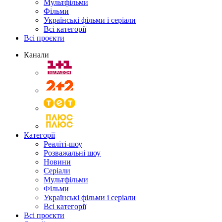
Мультфільми
Фільми
Українські фільми і серіали
Всі категорії
Всі проєкти
Канали
Категорії
Реаліті-шоу
Розважальні шоу
Новини
Серіали
Мультфільми
Фільми
Українські фільми і серіали
Всі категорії
Всі проєкти