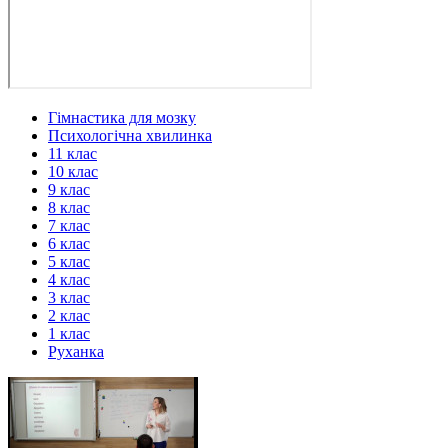
Гімнастика для мозку
Психологічна хвилинка
11 клас
10 клас
9 клас
8 клас
7 клас
6 клас
5 клас
4 клас
3 клас
2 клас
1 клас
Руханка