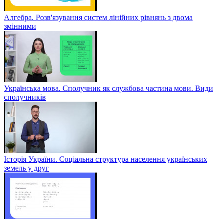
Алгебра. Розв'язування систем лінійних рівнянь з двома
змінними
Українська мова. Сполучник як службова частина мови. Види
сполучників
Історія України. Соціальна структура населення українських
земель у друг