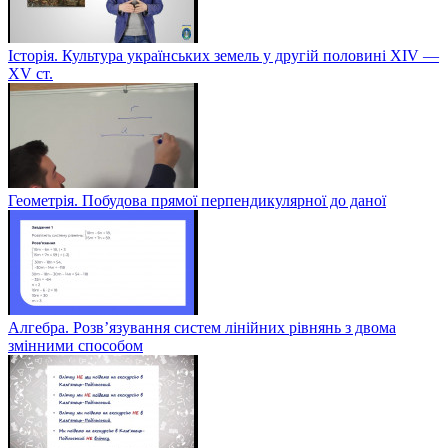
Історія. Культура українських земель у другій половині XIV —
XV ст.
Геометрія. Побудова прямої перпендикулярної до даної
Алгебра. Розв’язування систем лінійних рівнянь з двома
змінними способом