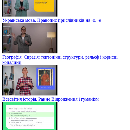
Українська мова. Правопис прислівників на -о, -е
Географія. Євразія: тектонічні структури, рельєф і корисні
копалини
Всесвітня історія. Раннє Відродження і гуманізм