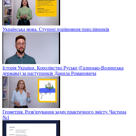
Українська мова. Ступені порівняння прислівників
Історія Украіни. Королівство Руське (Галицько-Волинська
держава) за наступників Данила Романовича
Геометрія. Розв'язування задач практичного змісту. Частина
№1