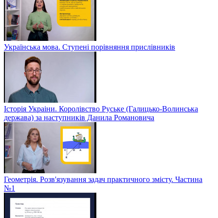
Українська мова. Ступені порівняння прислівників
Історія Украіни. Королівство Руське (Галицько-Волинська
держава) за наступників Данила Романовича
Геометрія. Розв'язування задач практичного змісту. Частина
№1