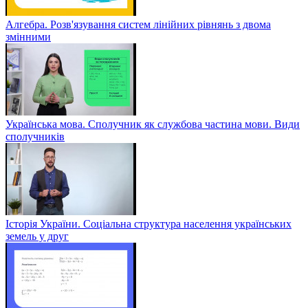
Алгебра. Розв'язування систем лінійних рівнянь з двома
змінними
Українська мова. Сполучник як службова частина мови. Види
сполучників
Історія України. Соціальна структура населення українських
земель у друг