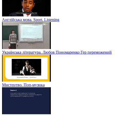
Англійська мова. Sport. Listening
Українська література. Любов Пономаренко Гер переможений
Мистецтво. Поп-музика