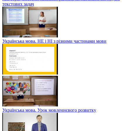
текстових задач
Українська мова. НЕ і НІ з різними частинами мови
Українська мова. Урок мовленнєвого розвитку