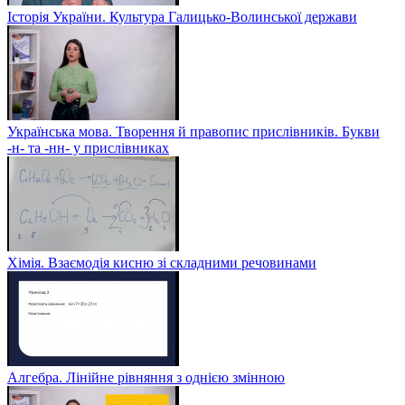
Історія України. Культура Галицько-Волинської держави
Українська мова. Творення й правопис прислівників. Букви
-н- та -нн- у прислівниках
Хімія. Взаємодія кисню зі складними речовинами
Алгебра. Лінійне рівняння з однією змінною