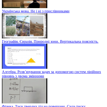
Українська мова. Не і ні з прислівниками
Географія. Євразія. Природні зони. Вертикальна поясність.
Алгебра. Розв’язування задач за допомогою систем лінійних
рівнянь з двома змінними
Фізика. Тиск твердих тіл на поверхню. Сила тиску