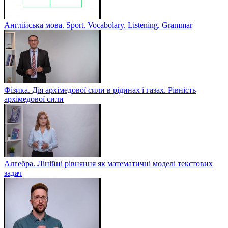
Англійська мова. Sport. Vocabolary. Listening. Grammar
Фізика. Дія архімедової сили в рідинах і газах. Рівність
архімедової сили
Алгебра. Лінійні рівняння як математичні моделі текстових
задач