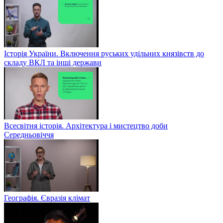
Історія України. Включення руських удільних князівств до
складу ВКЛ та інші держави
Всесвітня історія. Архітектура і мистецтво доби
Середньовіччя
Географія. Євразія клімат