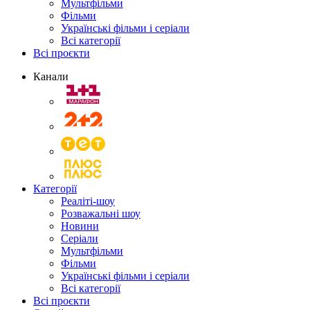
Мультфільми
Фільми
Українські фільми і серіали
Всі категорії
Всі проєкти
Канали
Категорії
Реаліті-шоу
Розважальні шоу
Новини
Серіали
Мультфільми
Фільми
Українські фільми і серіали
Всі категорії
Всі проєкти