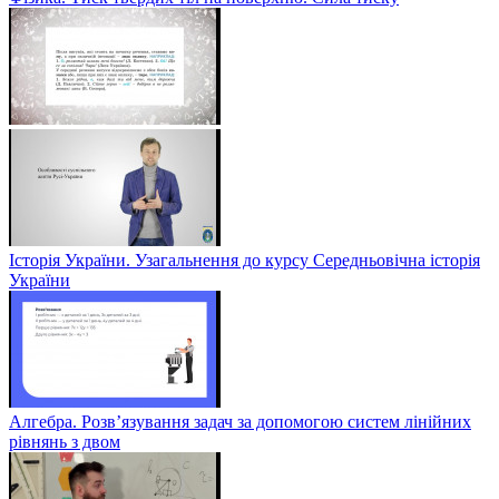
Історія України. Узагальнення до курсу Середньовічна історія
України
Алгебра. Розв’язування задач за допомогою систем лінійних
рівнянь з двом