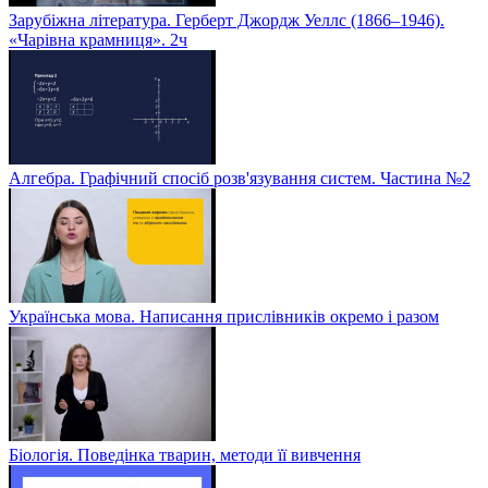
Зарубіжна література. Герберт Джордж Уеллс (1866–1946).
«Чарівна крамниця». 2ч
Алгебра. Графічний спосіб розв'язування систем. Частина №2
Українська мова. Написання прислівників окремо і разом
Біологія. Поведінка тварин, методи її вивчення