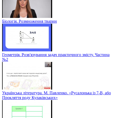
Біологія. Розмноження тварин
Геометрія. Розв'язування задач практичного змісту. Частина
№2
Українська література. М. Павленко. «Русалонька із 7-В, або
Прокляття роду Кулаківських»