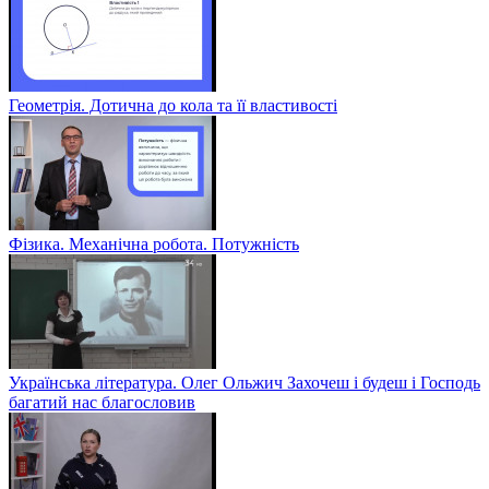
Геометрія. Дотична до кола та її властивості
Фізика. Механічна робота. Потужність
Українська література. Олег Ольжич Захочеш і будеш і Господь
багатий нас благословив