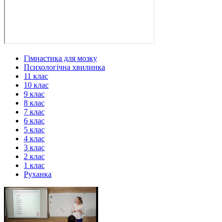
Гімнастика для мозку
Психологічна хвилинка
11 клас
10 клас
9 клас
8 клас
7 клас
6 клас
5 клас
4 клас
3 клас
2 клас
1 клас
Руханка