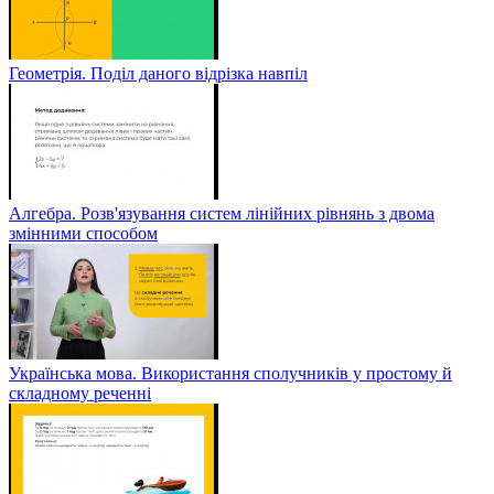
Геометрія. Поділ даного відрізка навпіл
Алгебра. Розв'язування систем лінійних рівнянь з двома
змінними способом
Українська мова. Використання сполучників у простому й
складному реченні