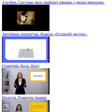
Алгебра. Системи двох лінійних рівнянь з двома змінними.
Зарубіжна література. Новела «Останній листок».
Геометрія. Коло. Круг
Біологія. Розвиток тварин