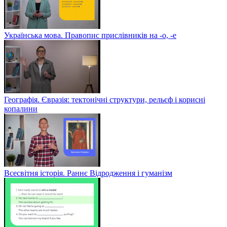
Українська мова. Правопис прислівників на -о, -е
Географія. Євразія: тектонічні структури, рельєф і корисні
копалини
Всесвітня історія. Раннє Відродження і гуманізм