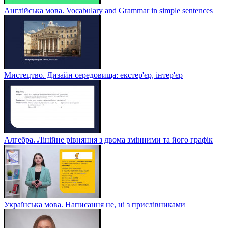
Англійська мова. Vocabulary and Grammar in simple sentences
Мистецтво. Дизайн середовища: екстер'єр, інтер'єр
Алгебра. Лінійне рівняння з двома змінними та його графік
Українська мова. Написання не, ні з прислівниками