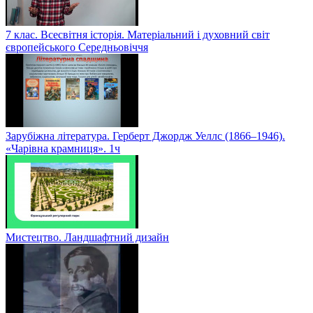
7 клас. Всесвітня історія. Матеріальний і духовний світ
європейського Середньовіччя
Зарубіжна література. Герберт Джордж Уеллс (1866–1946).
«Чарівна крамниця». 1ч
Мистецтво. Ландшафтний дизайн