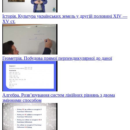
Історія. Культура українських земель у другій половині XIV —
XV ст.
Геометрія. Побудова прямої перпендикулярної до даної
Алгебра. Розв’язування систем лінійних рівнянь з двома
змінними способом