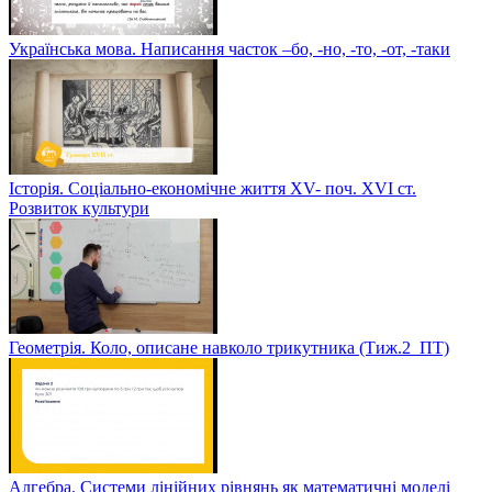
Українська мова. Написання часток –бо, -но, -то, -от, -таки
Історія. Соціально-економічне життя XV- поч. XVI ст.
Розвиток культури
Геометрія. Коло, описане навколо трикутника (Тиж.2_ПТ)
Алгебра. Системи лінійних рівнянь як математичні моделі