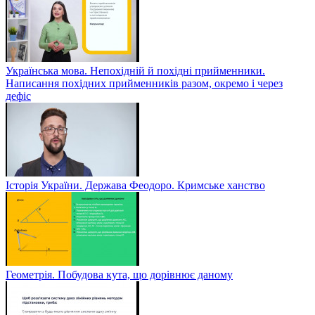
Українська мова. Непохідній й похідні прийменники.
Написання похідних прийменників разом, окремо і через
дефіс
Історія України. Держава Феодоро. Кримське ханство
Геометрія. Побудова кута, що дорівнює даному