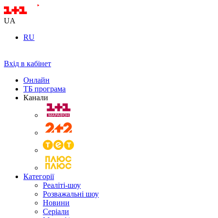
UA
RU
Вхід в кабінет
Онлайн
ТБ програма
Канали
Категорії
Реаліті-шоу
Розважальні шоу
Новини
Серіали