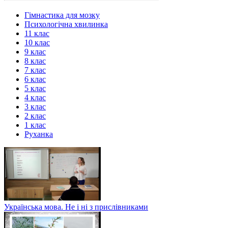
Гімнастика для мозку
Психологічна хвилинка
11 клас
10 клас
9 клас
8 клас
7 клас
6 клас
5 клас
4 клас
3 клас
2 клас
1 клас
Руханка
Українська мова. Не і ні з прислівниками