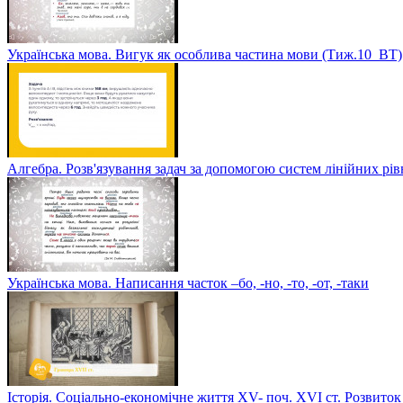
Українська мова. Вигук як особлива частина мови (Тиж.10_ВТ)
Алгебра. Розв'язування задач за допомогою систем лінійних рі
Українська мова. Написання часток –бо, -но, -то, -от, -таки
Історія. Соціально-економічне життя XV- поч. XVI ст. Розвиток