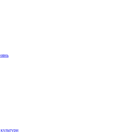
внянь
 культури