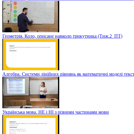
Геометрія. Коло, описане навколо трикутника (Тиж.2_ПТ)
Алгебра. Системи лінійних рівнянь як математичні моделі текс
Українська мова. НЕ і НІ з різними частинами мови