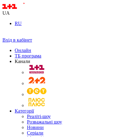
UA
RU
Вхід в кабінет
Онлайн
ТБ програма
Канали
Категорії
Реаліті-шоу
Розважальні шоу
Новини
Серіали