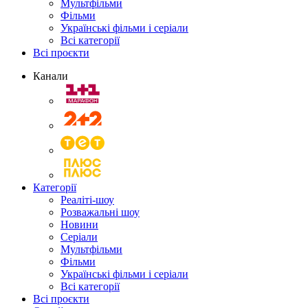
Мультфільми
Фільми
Українські фільми і серіали
Всі категорії
Всі проєкти
Канали
Категорії
Реаліті-шоу
Розважальні шоу
Новини
Серіали
Мультфільми
Фільми
Українські фільми і серіали
Всі категорії
Всі проєкти