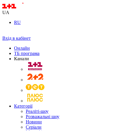
UA
RU
Вхід в кабінет
Онлайн
ТБ програма
Канали
Категорії
Реаліті-шоу
Розважальні шоу
Новини
Серіали