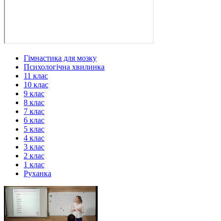
Гімнастика для мозку
Психологічна хвилинка
11 клас
10 клас
9 клас
8 клас
7 клас
6 клас
5 клас
4 клас
3 клас
2 клас
1 клас
Руханка