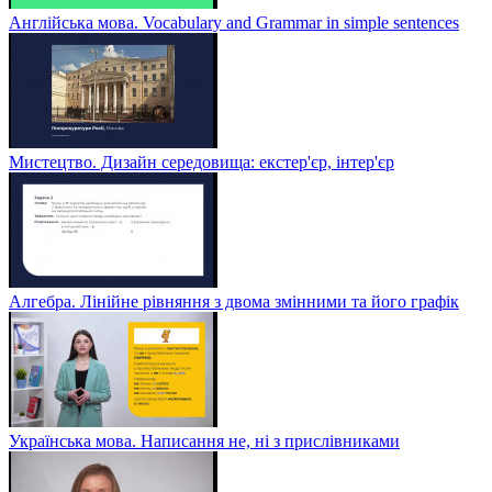
Англійська мова. Vocabulary and Grammar in simple sentences
Мистецтво. Дизайн середовища: екстер'єр, інтер'єр
Алгебра. Лінійне рівняння з двома змінними та його графік
Українська мова. Написання не, ні з прислівниками