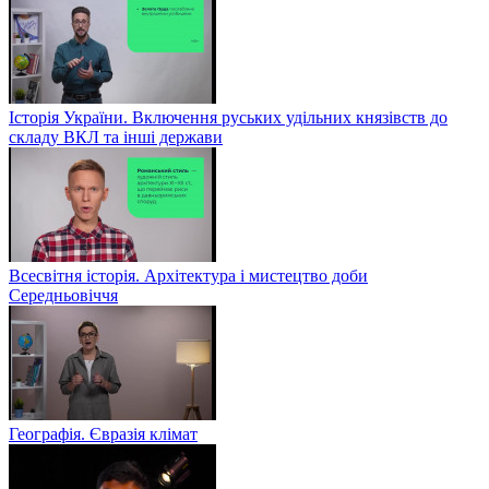
Історія України. Включення руських удільних князівств до
складу ВКЛ та інші держави
Всесвітня історія. Архітектура і мистецтво доби
Середньовіччя
Географія. Євразія клімат