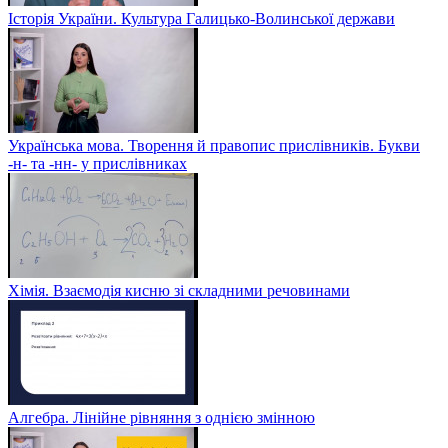
Історія України. Культура Галицько-Волинської держави
Українська мова. Творення й правопис прислівників. Букви
-н- та -нн- у прислівниках
Хімія. Взаємодія кисню зі складними речовинами
Алгебра. Лінійне рівняння з однією змінною