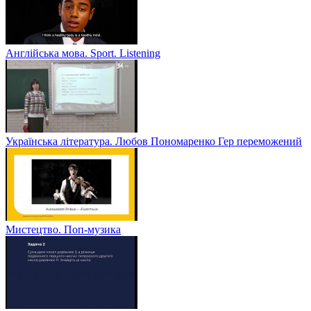
Англійська мова. Sport. Listening
Українська література. Любов Пономаренко Гер переможений
Мистецтво. Поп-музика