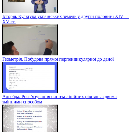
Історія. Культура українських земель у другій половині XIV —
XV ст.
Геометрія. Побудова прямої перпендикулярної до даної
Алгебра. Розв’язування систем лінійних рівнянь з двома
змінними способом