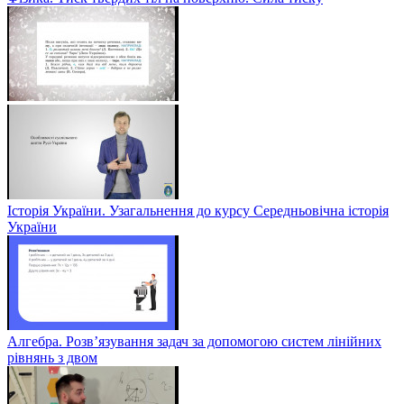
Історія України. Узагальнення до курсу Середньовічна історія
України
Алгебра. Розв’язування задач за допомогою систем лінійних
рівнянь з двом