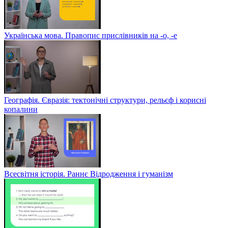
Українська мова. Правопис прислівників на -о, -е
Географія. Євразія: тектонічні структури, рельєф і корисні
копалини
Всесвітня історія. Раннє Відродження і гуманізм