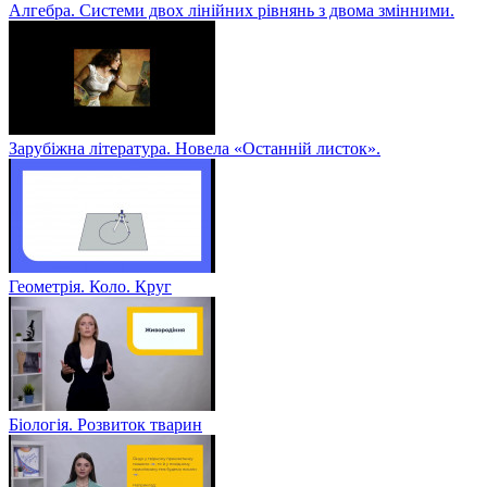
Алгебра. Системи двох лінійних рівнянь з двома змінними.
Зарубіжна література. Новела «Останній листок».
Геометрія. Коло. Круг
Біологія. Розвиток тварин