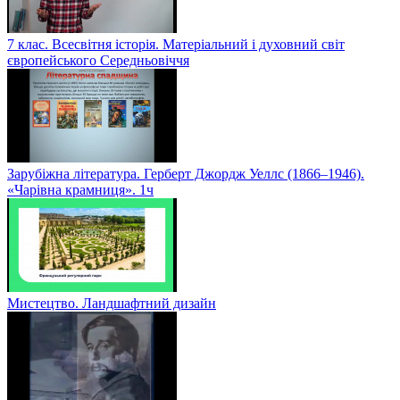
7 клас. Всесвітня історія. Матеріальний і духовний світ
європейського Середньовіччя
Зарубіжна література. Герберт Джордж Уеллс (1866–1946).
«Чарівна крамниця». 1ч
Мистецтво. Ландшафтний дизайн