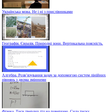
Українська мова. Не і ні з прислівниками
Географія. Євразія. Природні зони. Вертикальна поясність.
Алгебра. Розв’язування задач за допомогою систем лінійних
рівнянь з двома змінними
Фізика. Тиск твердих тіл на поверхню. Сила тиску