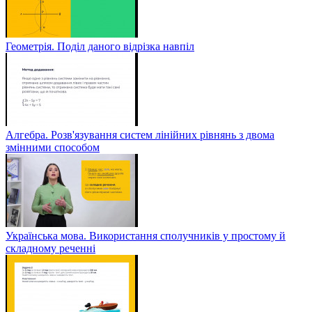
Геометрія. Поділ даного відрізка навпіл
Алгебра. Розв'язування систем лінійних рівнянь з двома
змінними способом
Українська мова. Використання сполучників у простому й
складному реченні