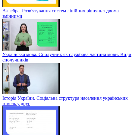
Алгебра. Розв'язування систем лінійних рівнянь з двома
змінними
Українська мова. Сполучник як службова частина мови. Види
сполучників
Історія України. Соціальна структура населення українських
земель у друг