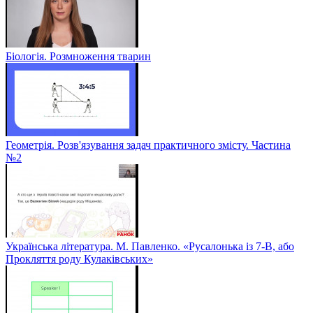
Біологія. Розмноження тварин
Геометрія. Розв'язування задач практичного змісту. Частина
№2
Українська література. М. Павленко. «Русалонька із 7-В, або
Прокляття роду Кулаківських»