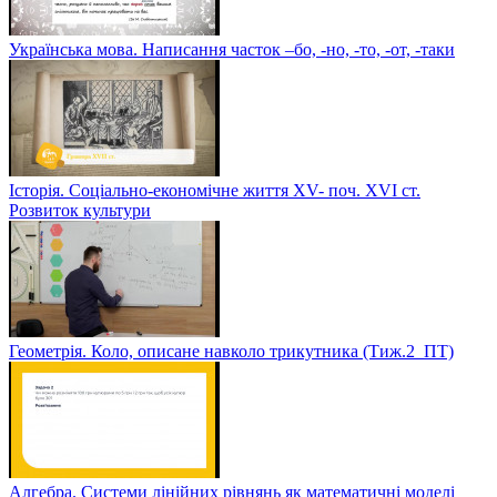
Українська мова. Написання часток –бо, -но, -то, -от, -таки
Історія. Соціально-економічне життя XV- поч. XVI ст.
Розвиток культури
Геометрія. Коло, описане навколо трикутника (Тиж.2_ПТ)
Алгебра. Системи лінійних рівнянь як математичні моделі