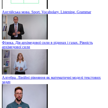
Англійська мова. Sport. Vocabolary. Listening. Grammar
Фізика. Дія архімедової сили в рідинах і газах. Рівність
архімедової сили
Алгебра. Лінійні рівняння як математичні моделі текстових
задач