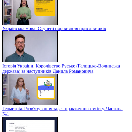
Українська мова. Ступені порівняння прислівників
Історія Украіни. Королівство Руське (Галицько-Волинська
держава) за наступників Данила Романовича
Геометрія. Розв'язування задач практичного змісту. Частина
№1