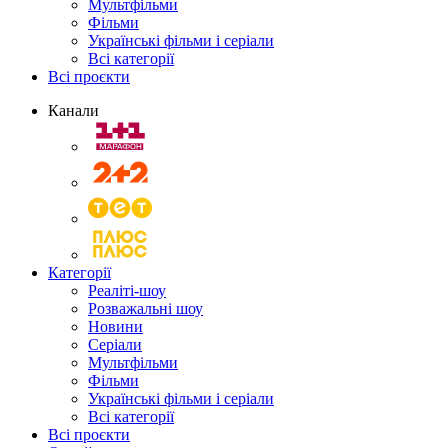
Мультфільми
Фільми
Українські фільми і серіали
Всі категорії
Всі проєкти
Канали
Категорії
Реаліті-шоу
Розважальні шоу
Новини
Серіали
Мультфільми
Фільми
Українські фільми і серіали
Всі категорії
Всі проєкти