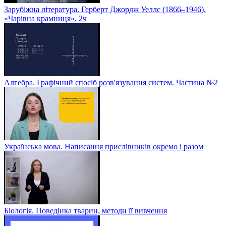
Зарубіжна література. Герберт Джордж Уеллс (1866–1946).
«Чарівна крамниця». 2ч
Алгебра. Графічний спосіб розв'язування систем. Частина №2
Українська мова. Написання прислівників окремо і разом
Біологія. Поведінка тварин, методи її вивчення