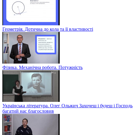
Геометрія. Дотична до кола та її властивості
Фізика. Механічна робота. Потужність
Українська література. Олег Ольжич Захочеш і будеш і Господь
багатий нас благословив