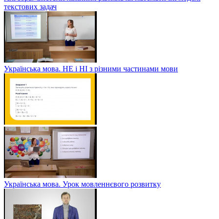
текстових задач
Українська мова. НЕ і НІ з різними частинами мови
Українська мова. Урок мовленнєвого розвитку