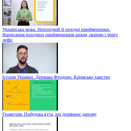
Українська мова. Непохідній й похідні прийменники.
Написання похідних прийменників разом, окремо і через
дефіс
Історія України. Держава Феодоро. Кримське ханство
Геометрія. Побудова кута, що дорівнює даному