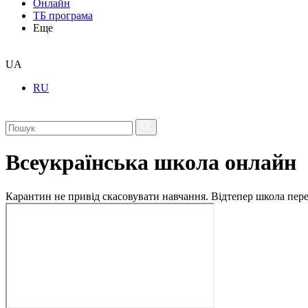
Онлайн
ТБ програма
Еще
UA
RU
Всеукраїнська школа онлайн
Карантин не привід скасовувати навчання. Відтепер школа перех