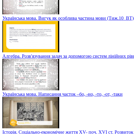
Українська мова. Вигук як особлива частина мови (Тиж.10_ВТ)
Алгебра. Розв'язування задач за допомогою систем лінійних рі
Українська мова. Написання часток –бо, -но, -то, -от, -таки
Історія. Соціально-економічне життя XV- поч. XVI ст. Розвиток