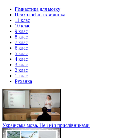
Гімнастика для мозку
Психологічна хвилинка
11 клас
10 клас
9 клас
8 клас
7 клас
6 клас
5 клас
4 клас
3 клас
2 клас
1 клас
Руханка
Українська мова. Не і ні з прислівниками