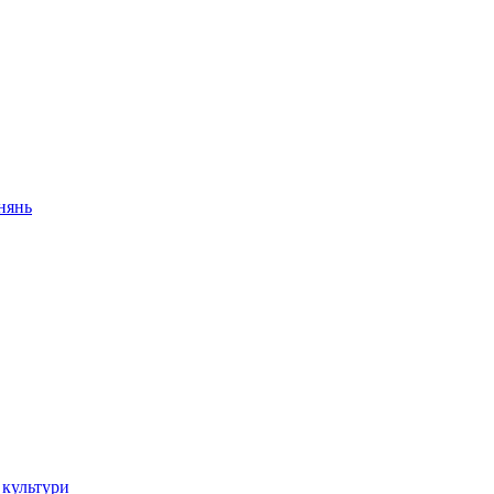
внянь
 культури