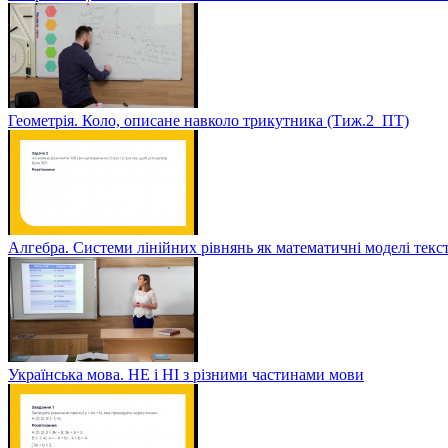
Геометрія. Коло, описане навколо трикутника (Тиж.2_ПТ)
Алгебра. Системи лінійних рівнянь як математичні моделі текс
Українська мова. НЕ і НІ з різними частинами мови