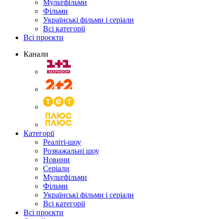
Мультфільми
Фільми
Українські фільми і серіали
Всі категорії
Всі проєкти
Канали
Категорії
Реаліті-шоу
Розважальні шоу
Новини
Серіали
Мультфільми
Фільми
Українські фільми і серіали
Всі категорії
Всі проєкти