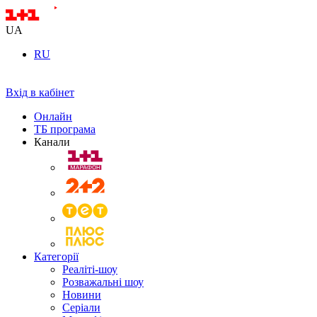
UA
RU
Вхід в кабінет
Онлайн
ТБ програма
Канали
Категорії
Реаліті-шоу
Розважальні шоу
Новини
Серіали