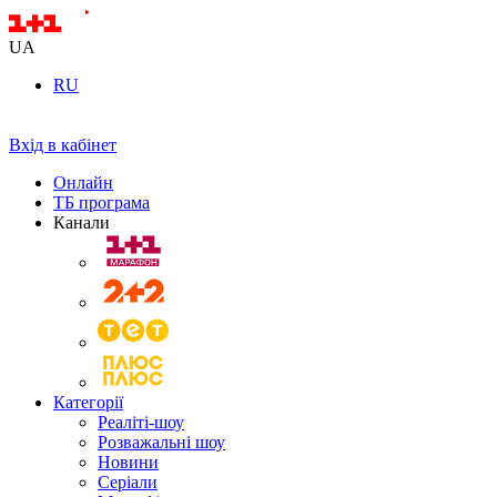
UA
RU
Вхід в кабінет
Онлайн
ТБ програма
Канали
Категорії
Реаліті-шоу
Розважальні шоу
Новини
Серіали