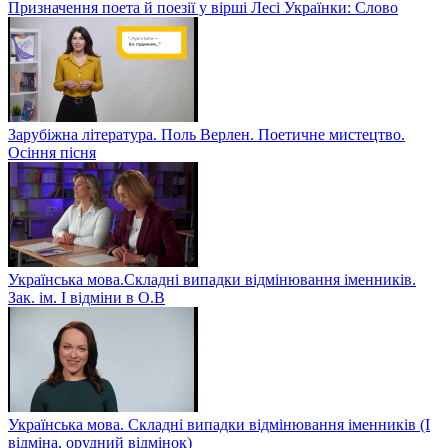
Призначення поета й поезії у вірші Лесі Українки: Слово
Зарубіжна література. Поль Верлен. Поетичне мистецтво.
Осіння пісня
Українська мова.Складні випадки відмінювання іменників.
Зак. ім. І відміни в О.В
Українська мова. Складні випадки відмінювання іменників (І
відміна, орудний відмінок)