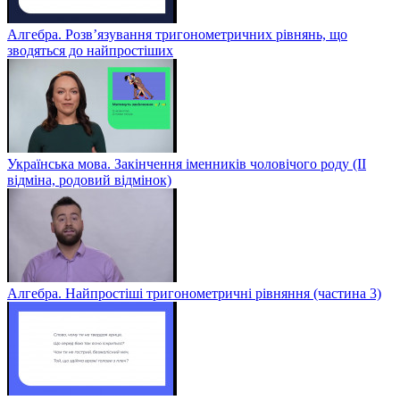
Алгебра. Розв’язування тригонометричних рівнянь, що
зводяться до найпростіших
Українська мова. Закінчення іменників чоловічого роду (ІІ
відміна, родовий відмінок)
Алгебра. Найпростіші тригонометричні рівняння (частина 3)