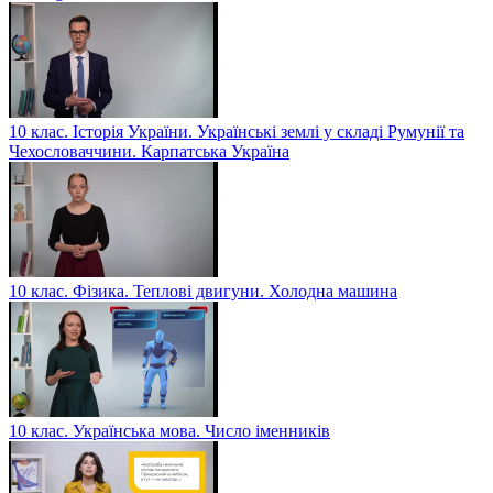
10 клас. Історія України. Українські землі у складі Румунії та
Чехословаччини. Карпатська Україна
10 клас. Фізика. Теплові двигуни. Холодна машина
10 клас. Українська мова. Число іменників