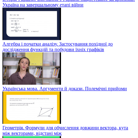
Україна на завершальному етапі війни
Алгебра і початки аналізу. Застосування похідної до
дослідження функцій та побудови їхніх графіків
Українська мова. Аргументи й докази. Полемічні прийоми
Геометрія. Формули для обчислення довжини вектора, кута
між векторами, відстані між