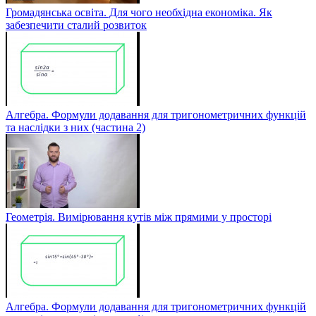
Громадянська освіта. Для чого необхідна економіка. Як
забезпечити сталий розвиток
Алгебра. Формули додавання для тригонометричних функцій
та наслідки з них (частина 2)
Геометрія. Вимірювання кутів між прямими у просторі
Алгебра. Формули додавання для тригонометричних функцій