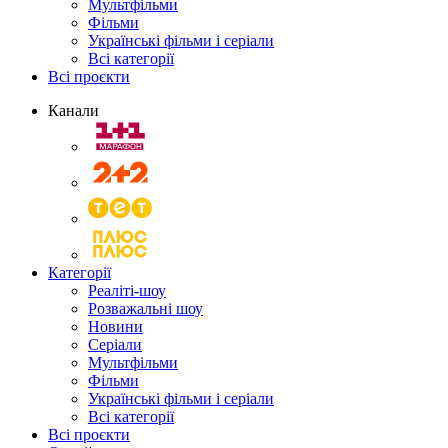
Мультфільми
Фільми
Українські фільми і серіали
Всі категорії
Всі проєкти
Канали
Категорії
Реаліті-шоу
Розважальні шоу
Новини
Серіали
Мультфільми
Фільми
Українські фільми і серіали
Всі категорії
Всі проєкти