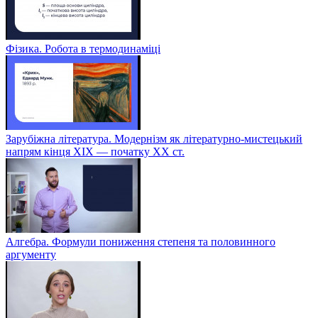
Фізика. Робота в термодинаміці
Зарубіжна література. Модернізм як літературно-мистецький
напрям кінця XIX — початку XX ст.
Алгебра. Формули пониження степеня та половинного
аргументу