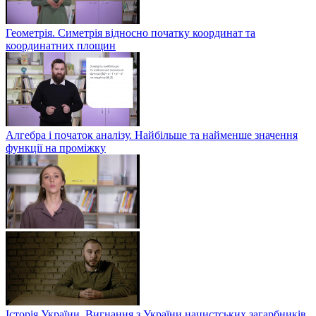
Геометрія. Симетрія відносно початку координат та
координатних площин
Алгебра і початок аналізу. Найбільше та найменше значення
функції на проміжку
Історія України. Вигнання з України нацистських загарбників.