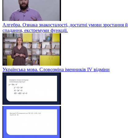
Алгебра. Ознака знакосталості, достатні умови зростання й
спадання, екстремуми функції.
Українська мова. Словозміна іменників ІV відміни