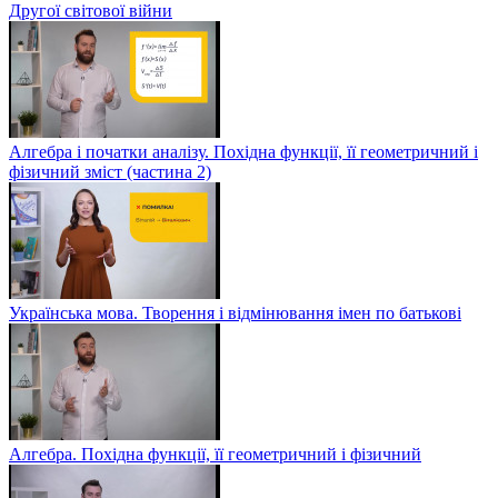
Другої світової війни
Алгебра і початки аналізу. Похідна функції, її геометричний і
фізичний зміст (частина 2)
Українська мова. Творення і відмінювання імен по батькові
Алгебра. Похідна функції, її геометричний і фізичний