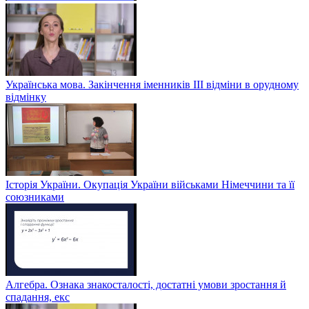
Українська мова. Закінчення іменників ІІІ відміни в орудному
відмінку
Історія України. Окупація України військами Німеччини та її
союзниками
Алгебра. Ознака знакосталості, достатні умови зростання й
спадання, екс