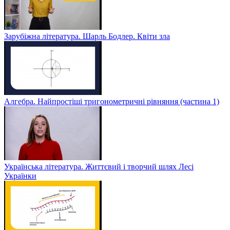
Зарубіжна література. Шарль Бодлер. Квіти зла
Алгебра. Найпростіші тригонометричні рівняння (частина 1)
Українська література. Життєвий і творчий шлях Лесі
Українки