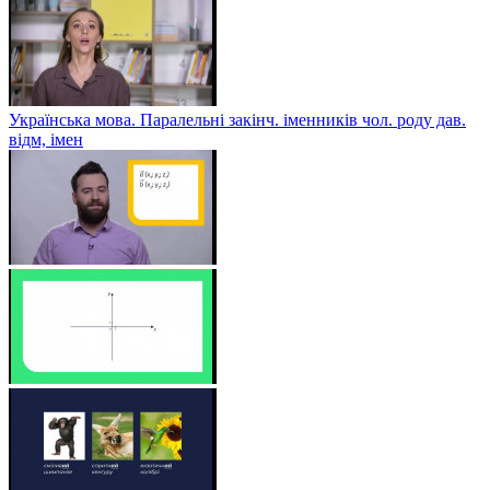
Українська мова. Паралельні закінч. іменників чол. роду дав.
відм, імен