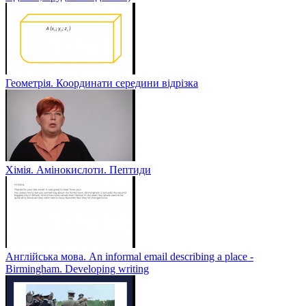
Геометрія. Координати середини відрізка
Хімія. Амінокислоти. Пептиди
Англійська мова. An informal email describing a place -
Birmingham. Developing writing