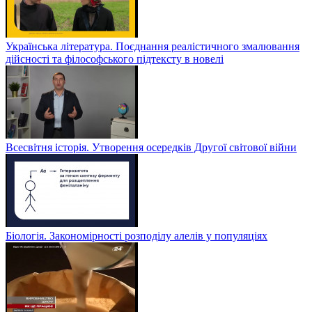
Українська література. Поєднання реалістичного змалювання
дійсності та філософського підтексту в новелі
Всесвітня історія. Утворення осередків Другої світової війни
Біологія. Закономірності розподілу алелів у популяціях