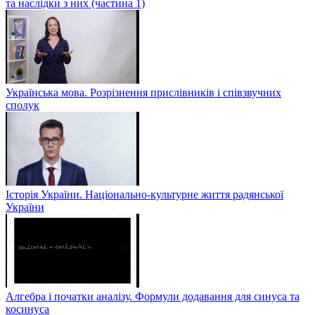
та наслідки з них (частина 1)
Українська мова. Розрізнення прислівників і співзвучних
сполук
Історія України. Національно-культурне життя радянської
України
Алгебра і початки аналізу. Формули додавання для синуса та
косинуса