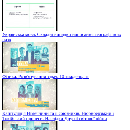
Українська мова. Складні випадки написання географічних
назв
Фізика. Розв'язування задач. 10 тиждень, чт
Капітуляція Німеччини та її союзників. Нюрнберзький і
Токійський процеси. Наслідки Другої світової війни