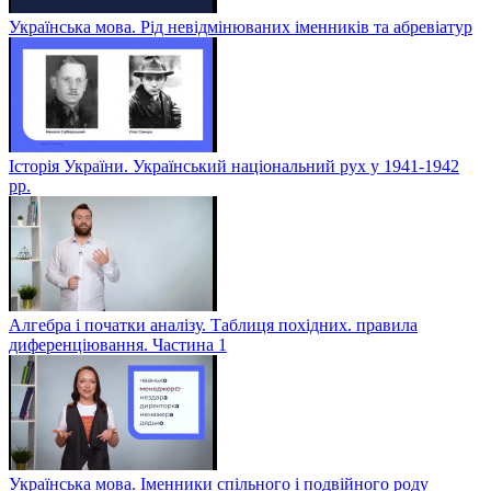
Українська мова. Рід невідмінюваних іменників та абревіатур
Історія України. Український національний рух у 1941-1942
рр.
Алгебра і початки аналізу. Таблиця похідних. правила
диференціювання. Частина 1
Українська мова. Іменники спільного і подвійного роду