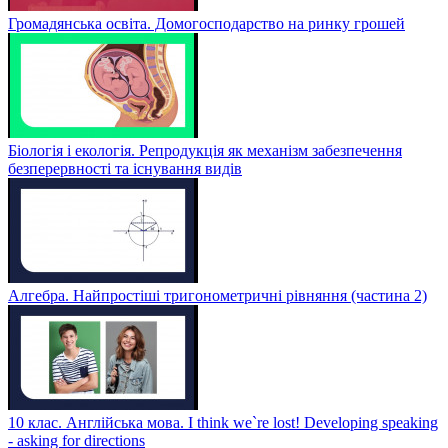
Громадянська освіта. Домогосподарство на ринку грошей
Біологія і екологія. Репродукція як механізм забезпечення
безперервності та існування видів
Алгебра. Найпростіші тригонометричні рівняння (частина 2)
10 клас. Англійська мова. I think we`re lost! Developing speaking
- asking for directions