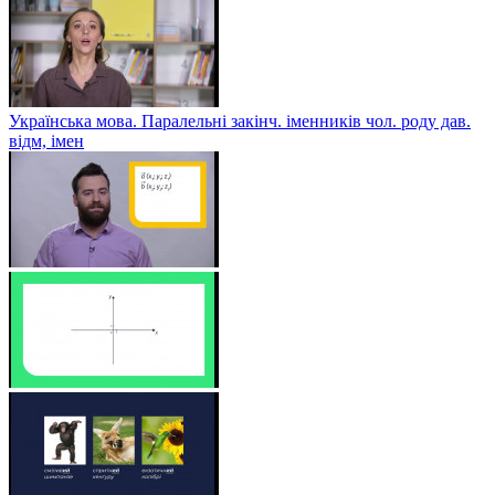
Українська мова. Паралельні закінч. іменників чол. роду дав.
відм, імен