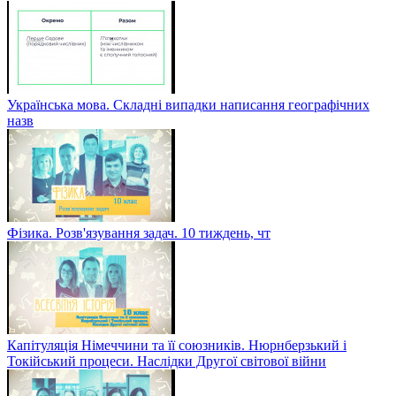
Українська мова. Складні випадки написання географічних
назв
Фізика. Розв'язування задач. 10 тиждень, чт
Капітуляція Німеччини та її союзників. Нюрнберзький і
Токійський процеси. Наслідки Другої світової війни