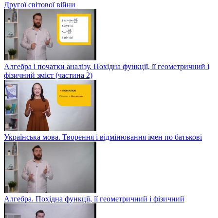
Другої світової війни
Алгебра і початки аналізу. Похідна функції, її геометричний і
фізичний зміст (частина 2)
Українська мова. Творення і відмінювання імен по батькові
Алгебра. Похідна функції, її геометричний і фізичний