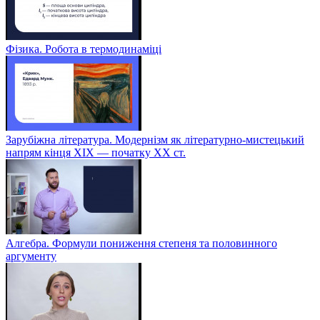
Фізика. Робота в термодинаміці
Зарубіжна література. Модернізм як літературно-мистецький
напрям кінця XIX — початку XX ст.
Алгебра. Формули пониження степеня та половинного
аргументу