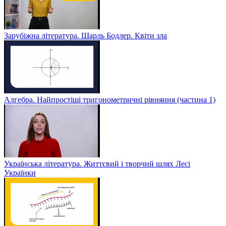
Зарубіжна література. Шарль Бодлер. Квіти зла
Алгебра. Найпростіші тригонометричні рівняння (частина 1)
Українська література. Життєвий і творчий шлях Лесі
Українки