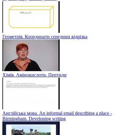
Геометрія. Координати середини відрізка
Хімія. Амінокислоти. Пептиди
Англійська мова. An informal email describing a place -
Birmingham. Developing writing