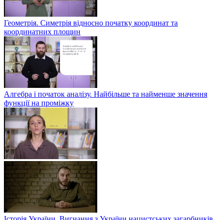
Геометрія. Симетрія відносно початку координат та
координатних площин
Алгебра і початок аналізу. Найбільше та найменше значення
функції на проміжку
Історія України. Вигнання з України нацистських загарбників.