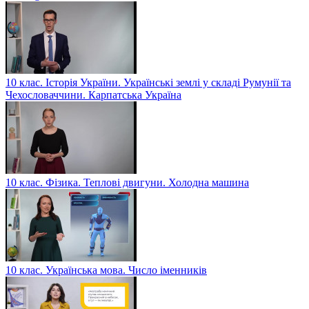
10 клас. Історія України. Українські землі у складі Румунії та
Чехословаччини. Карпатська Україна
10 клас. Фізика. Теплові двигуни. Холодна машина
10 клас. Українська мова. Число іменників