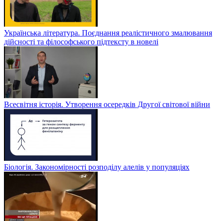
Українська література. Поєднання реалістичного змалювання
дійсності та філософського підтексту в новелі
Всесвітня історія. Утворення осередків Другої світової війни
Біологія. Закономірності розподілу алелів у популяціях