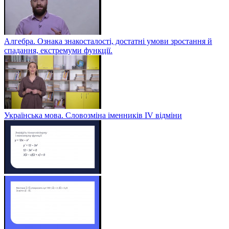
Алгебра. Ознака знакосталості, достатні умови зростання й
спадання, екстремуми функції.
Українська мова. Словозміна іменників ІV відміни