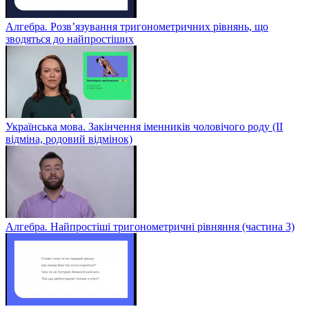
Алгебра. Розв’язування тригонометричних рівнянь, що
зводяться до найпростіших
Українська мова. Закінчення іменників чоловічого роду (ІІ
відміна, родовий відмінок)
Алгебра. Найпростіші тригонометричні рівняння (частина 3)