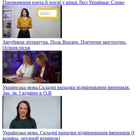
Призначення поета й поезії у вірші Лесі Українки: Слово
Зарубіжна література. Поль Верлен. Поетичне мистецтво.
Осіння пісня
Українська мова.Складні випадки відмінювання іменників.
Зак. ім. І відміни в О.В
Українська мова. Складні випадки відмінювання іменників (І
відміна, орудний відмінок)