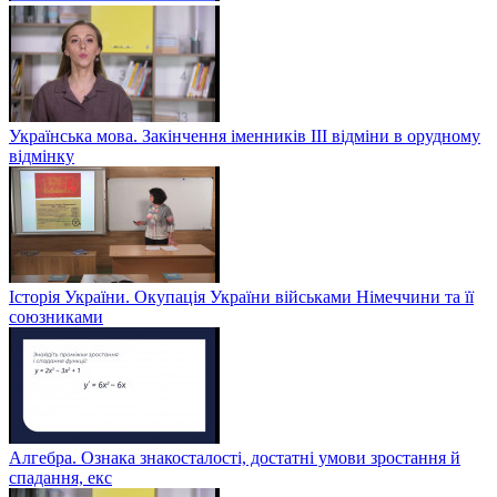
Українська мова. Закінчення іменників ІІІ відміни в орудному
відмінку
Історія України. Окупація України військами Німеччини та її
союзниками
Алгебра. Ознака знакосталості, достатні умови зростання й
спадання, екс