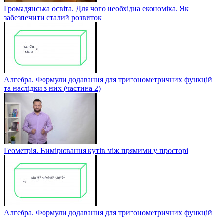
Громадянська освіта. Для чого необхідна економіка. Як
забезпечити сталий розвиток
Алгебра. Формули додавання для тригонометричних функцій
та наслідки з них (частина 2)
Геометрія. Вимірювання кутів між прямими у просторі
Алгебра. Формули додавання для тригонометричних функцій