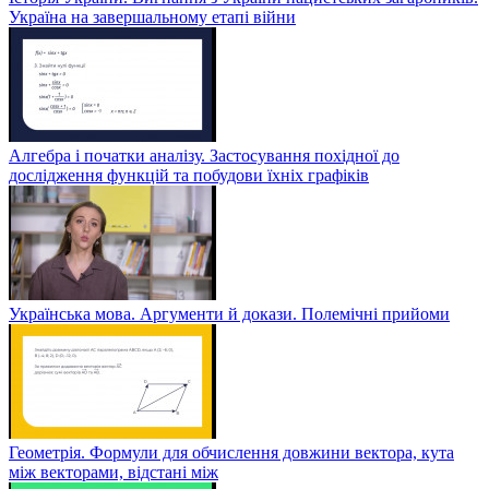
Україна на завершальному етапі війни
Алгебра і початки аналізу. Застосування похідної до
дослідження функцій та побудови їхніх графіків
Українська мова. Аргументи й докази. Полемічні прийоми
Геометрія. Формули для обчислення довжини вектора, кута
між векторами, відстані між