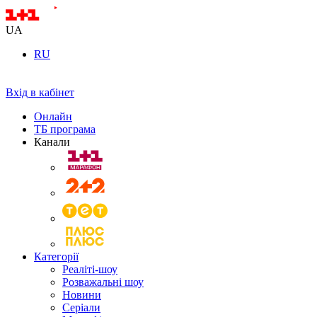
UA
RU
Вхід в кабінет
Онлайн
ТБ програма
Канали
Категорії
Реаліті-шоу
Розважальні шоу
Новини
Серіали