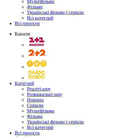
Мультфільми
Фільми
Українські фільми і серіали
Всі категорії
Всі проєкти
Канали
Категорії
Реаліті-шоу
Розважальні шоу
Новини
Серіали
Мультфільми
Фільми
Українські фільми і серіали
Всі категорії
Всі проєкти