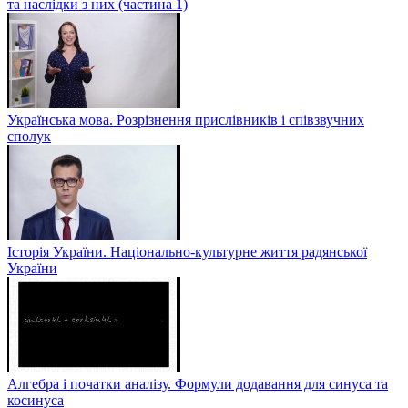
та наслідки з них (частина 1)
Українська мова. Розрізнення прислівників і співзвучних
сполук
Історія України. Національно-культурне життя радянської
України
Алгебра і початки аналізу. Формули додавання для синуса та
косинуса