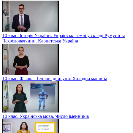
10 клас. Історія України. Українські землі у складі Румунії та
Чехословаччини. Карпатська Україна
10 клас. Фізика. Теплові двигуни. Холодна машина
10 клас. Українська мова. Число іменників