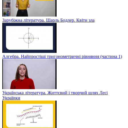
Зарубіжна література. Шарль Бодлер. Квіти зла
Алгебра. Найпростіші тригонометричні рівняння (частина 1)
Українська література. Життєвий і творчий шлях Лесі
Українки