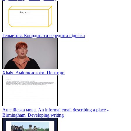
Геометрія. Координати середини відрізка
Хімія. Амінокислоти. Пептиди
Англійська мова. An informal email describing a place -
Birmingham. Developing writing