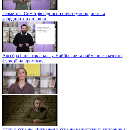
Геометрія. Симетрія відносно початку координат та
координатних площин
Алгебра і початок аналізу. Найбільше та найменше значення
функції на проміжку
Історія України. Вигнання з України нацистських загарбників.