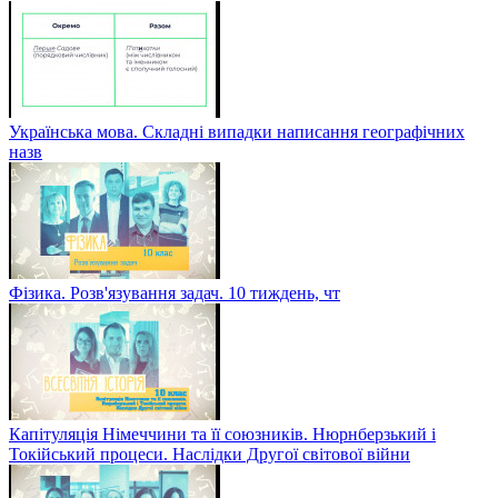
Українська мова. Складні випадки написання географічних
назв
Фізика. Розв'язування задач. 10 тиждень, чт
Капітуляція Німеччини та її союзників. Нюрнберзький і
Токійський процеси. Наслідки Другої світової війни