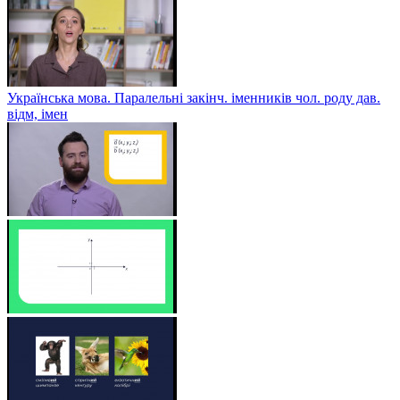
Українська мова. Паралельні закінч. іменників чол. роду дав.
відм, імен