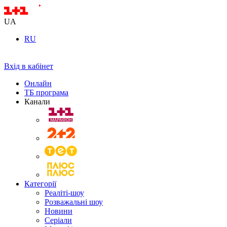
UA
RU
Вхід в кабінет
Онлайн
ТБ програма
Канали
Категорії
Реаліті-шоу
Розважальні шоу
Новини
Серіали