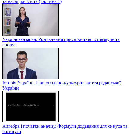
та наслідки з них (частина 1)
Українська мова. Розрізнення прислівників і співзвучних
сполук
Історія України. Національно-культурне життя радянської
України
Алгебра і початки аналізу. Формули додавання для синуса та
косинуса