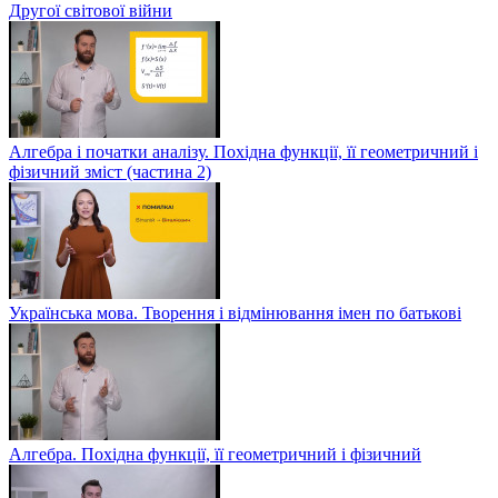
Другої світової війни
Алгебра і початки аналізу. Похідна функції, її геометричний і
фізичний зміст (частина 2)
Українська мова. Творення і відмінювання імен по батькові
Алгебра. Похідна функції, її геометричний і фізичний