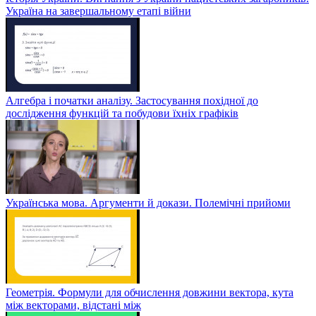
Україна на завершальному етапі війни
Алгебра і початки аналізу. Застосування похідної до
дослідження функцій та побудови їхніх графіків
Українська мова. Аргументи й докази. Полемічні прийоми
Геометрія. Формули для обчислення довжини вектора, кута
між векторами, відстані між