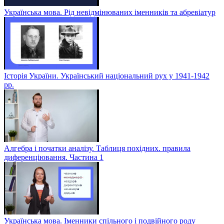
Українська мова. Рід невідмінюваних іменників та абревіатур
Історія України. Український національний рух у 1941-1942
рр.
Алгебра і початки аналізу. Таблиця похідних. правила
диференціювання. Частина 1
Українська мова. Іменники спільного і подвійного роду