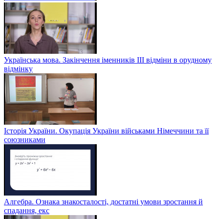
Українська мова. Закінчення іменників ІІІ відміни в орудному
відмінку
Історія України. Окупація України військами Німеччини та її
союзниками
Алгебра. Ознака знакосталості, достатні умови зростання й
спадання, екс