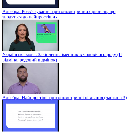
Алгебра. Розв’язування тригонометричних рівнянь, що
зводяться до найпростіших
Українська мова. Закінчення іменників чоловічого роду (ІІ
відміна, родовий відмінок)
Алгебра. Найпростіші тригонометричні рівняння (частина 3)