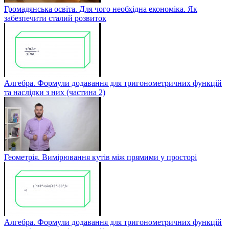
Громадянська освіта. Для чого необхідна економіка. Як
забезпечити сталий розвиток
Алгебра. Формули додавання для тригонометричних функцій
та наслідки з них (частина 2)
Геометрія. Вимірювання кутів між прямими у просторі
Алгебра. Формули додавання для тригонометричних функцій