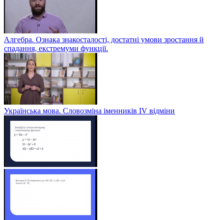
Алгебра. Ознака знакосталості, достатні умови зростання й
спадання, екстремуми функції.
Українська мова. Словозміна іменників ІV відміни