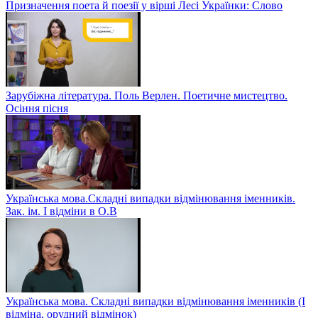
Призначення поета й поезії у вірші Лесі Українки: Слово
Зарубіжна література. Поль Верлен. Поетичне мистецтво.
Осіння пісня
Українська мова.Складні випадки відмінювання іменників.
Зак. ім. І відміни в О.В
Українська мова. Складні випадки відмінювання іменників (І
відміна, орудний відмінок)