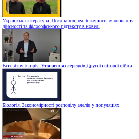
Українська література. Поєднання реалістичного змалювання
дійсності та філософського підтексту в новелі
Всесвітня історія. Утворення осередків Другої світової війни
Біологія. Закономірності розподілу алелів у популяціях