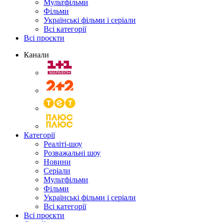
Мультфільми
Фільми
Українські фільми і серіали
Всі категорії
Всі проєкти
Канали
Категорії
Реаліті-шоу
Розважальні шоу
Новини
Серіали
Мультфільми
Фільми
Українські фільми і серіали
Всі категорії
Всі проєкти