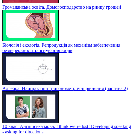
Громадянська освіта. Домогосподарство на ринку грошей
Біологія і екологія. Репродукція як механізм забезпечення
безперервності та існування видів
Алгебра. Найпростіші тригонометричні рівняння (частина 2)
10 клас. Англійська мова. I think we`re lost! Developing speaking
- asking for directions