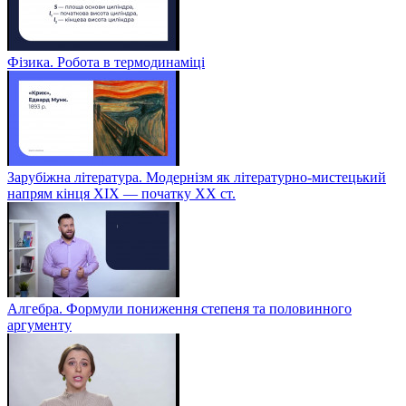
Фізика. Робота в термодинаміці
Зарубіжна література. Модернізм як літературно-мистецький
напрям кінця XIX — початку XX ст.
Алгебра. Формули пониження степеня та половинного
аргументу