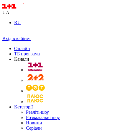
UA
RU
Вхід в кабінет
Онлайн
ТБ програма
Канали
Категорії
Реаліті-шоу
Розважальні шоу
Новини
Серіали