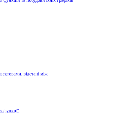
я функцій та побудови їхніх графіків
векторами, відстані між
ня функції