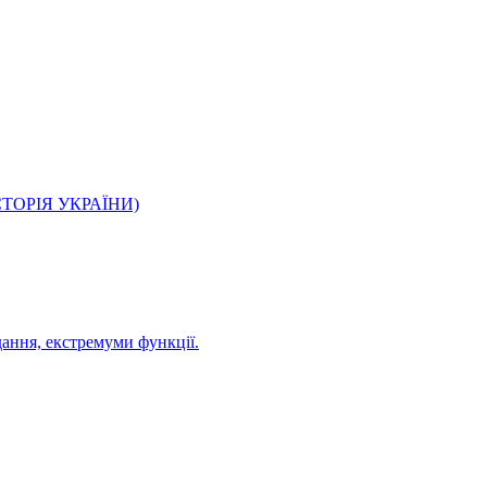
О ІСТОРІЯ УКРАЇНИ)
дання, екстремуми функції.