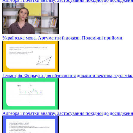
Алгебра і початки аналізу. Застосування похідної до дослідженн
Українська мова. Аргументи й докази. Полемічні прийоми
Геометрія. Формули для обчислення довжини вектора, кута між 
Алгебра і початки аналізу. Застосування похідної до досліджен