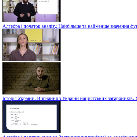
Алгебра і початок аналізу. Найбільше та найменше значення фу
Історія України. Вигнання з України нацистських загарбників. 