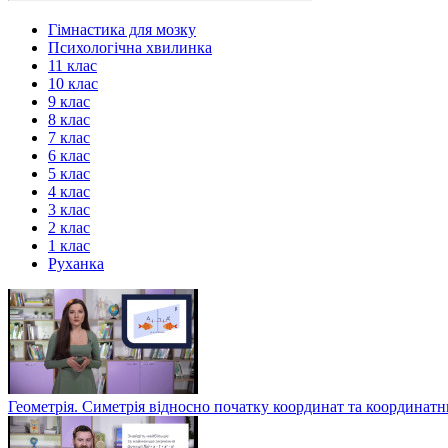
Гімнастика для мозку
Психологічна хвилинка
11 клас
10 клас
9 клас
8 клас
7 клас
6 клас
5 клас
4 клас
3 клас
2 клас
1 клас
Руханка
Геометрія. Симетрія відносно початку координат та координат