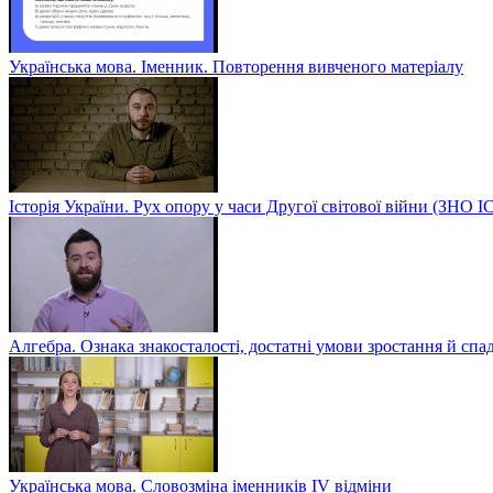
Українська мова. Іменник. Повторення вивченого матеріалу
Історія України. Рух опору у часи Другої світової війни (ЗН
Алгебра. Ознака знакосталості, достатні умови зростання й спа
Українська мова. Словозміна іменників ІV відміни