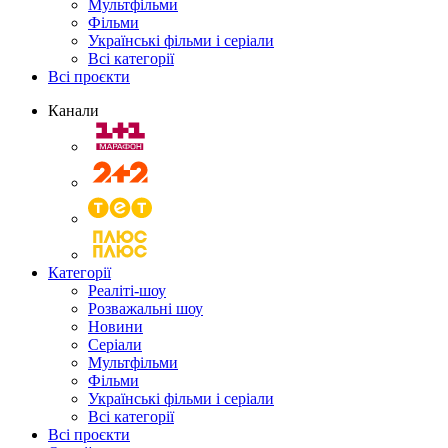
Мультфільми
Фільми
Українські фільми і серіали
Всі категорії
Всі проєкти
Канали
Категорії
Реаліті-шоу
Розважальні шоу
Новини
Серіали
Мультфільми
Фільми
Українські фільми і серіали
Всі категорії
Всі проєкти