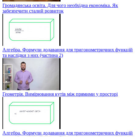
Громадянська освіта. Для чого необхідна економіка. Як
забезпечити сталий розвиток
Алгебра. Формули додавання для тригонометричних функцій
та наслідки з них (частина 2)
Геометрія. Вимірювання кутів між прямими у просторі
Алгебра. Формули додавання для тригонометричних функцій