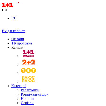
UA
RU
Вхід в кабінет
Онлайн
ТБ програма
Канали
Категорії
Реаліті-шоу
Розважальні шоу
Новини
Серіали