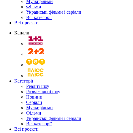
Мультфільми
Фільми
Українські фільми і серіали
Всі категорії
Всі проєкти
Канали
Категорії
Реаліті-шоу
Розважальні шоу
Новини
Серіали
Мультфільми
Фільми
Українські фільми і серіали
Всі категорії
Всі проєкти