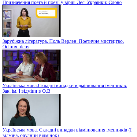
Призначення поета й поезії у вірші Лесі Українки: Слово
Зарубіжна література. Поль Верлен. Поетичне мистецтво.
Осіння пісня
Українська мова.Складні випадки відмінювання іменників.
Зак. ім. І відміни в О.В
Українська мова. Складні випадки відмінювання іменників (І
відміна, орудний відмінок)