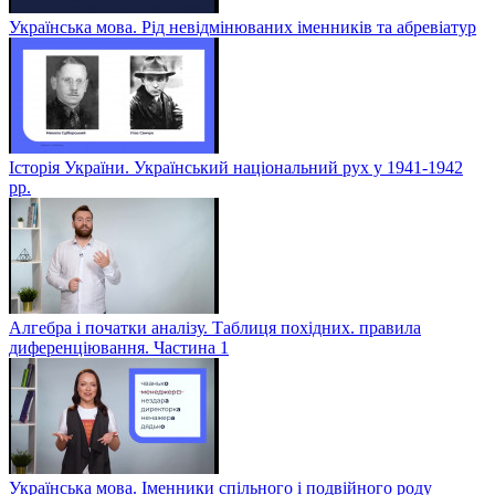
Українська мова. Рід невідмінюваних іменників та абревіатур
Історія України. Український національний рух у 1941-1942
рр.
Алгебра і початки аналізу. Таблиця похідних. правила
диференціювання. Частина 1
Українська мова. Іменники спільного і подвійного роду