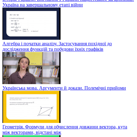
Україна на завершальному етапі війни
Алгебра і початки аналізу. Застосування похідної до
дослідження функцій та побудови їхніх графіків
Українська мова. Аргументи й докази. Полемічні прийоми
Геометрія. Формули для обчислення довжини вектора, кута
між векторами, відстані між