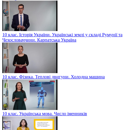
10 клас. Історія України. Українські землі у складі Румунії та
Чехословаччини. Карпатська Україна
10 клас. Фізика. Теплові двигуни. Холодна машина
10 клас. Українська мова. Число іменників