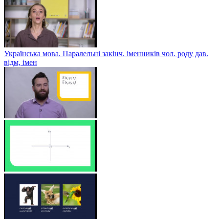
Українська мова. Паралельні закінч. іменників чол. роду дав.
відм, імен