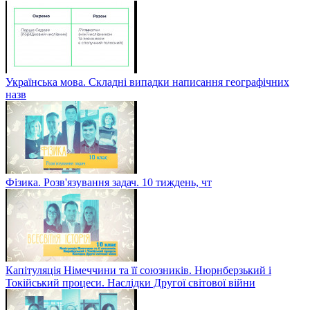
Українська мова. Складні випадки написання географічних
назв
Фізика. Розв'язування задач. 10 тиждень, чт
Капітуляція Німеччини та її союзників. Нюрнберзький і
Токійський процеси. Наслідки Другої світової війни