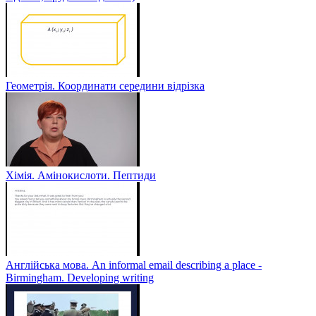
Геометрія. Координати середини відрізка
Хімія. Амінокислоти. Пептиди
Англійська мова. An informal email describing a place -
Birmingham. Developing writing