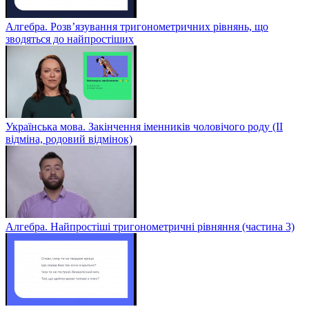
Алгебра. Розв’язування тригонометричних рівнянь, що
зводяться до найпростіших
Українська мова. Закінчення іменників чоловічого роду (ІІ
відміна, родовий відмінок)
Алгебра. Найпростіші тригонометричні рівняння (частина 3)