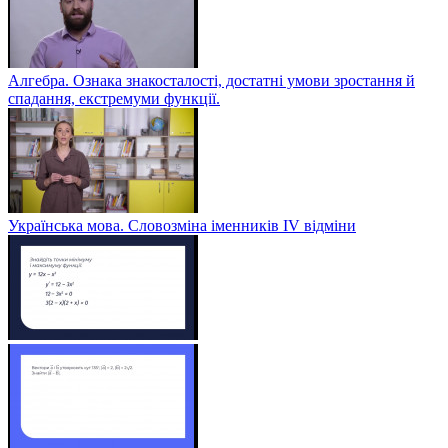
Алгебра. Ознака знакосталості, достатні умови зростання й
спадання, екстремуми функції.
Українська мова. Словозміна іменників ІV відміни