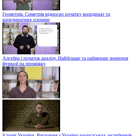
Геометрія. Симетрія відносно початку координат та
координатних площин
Алгебра і початок аналізу. Найбільше та найменше значення
функції на проміжку
Історія України. Вигнання з України нацистських загарбників.