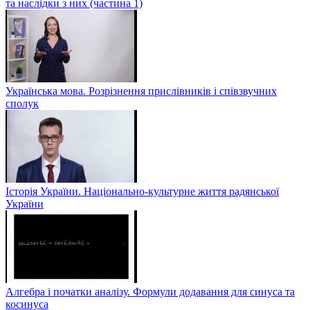
та наслідки з них (частина 1)
Українська мова. Розрізнення прислівників і співзвучних
сполук
Історія України. Національно-культурне життя радянської
України
Алгебра і початки аналізу. Формули додавання для синуса та
косинуса