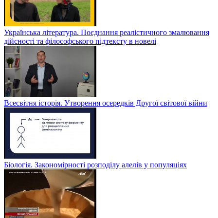
Українська література. Поєднання реалістичного змалювання
дійсності та філософського підтексту в новелі
Всесвітня історія. Утворення осередків Другої світової війни
Біологія. Закономірності розподілу алелів у популяціях