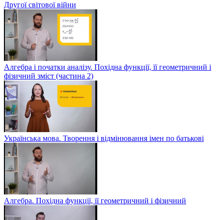
Другої світової війни
Алгебра і початки аналізу. Похідна функції, її геометричний і
фізичний зміст (частина 2)
Українська мова. Творення і відмінювання імен по батькові
Алгебра. Похідна функції, її геометричний і фізичний