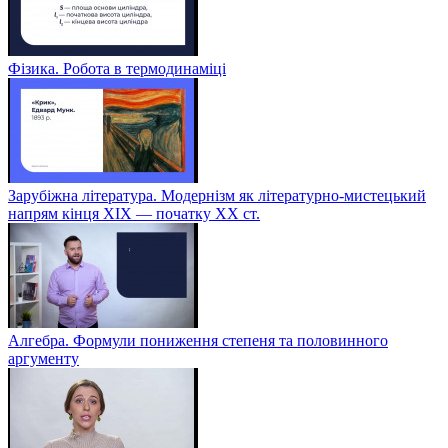
Фізика. Робота в термодинаміці
Зарубіжна література. Модернізм як літературно-мистецький
напрям кінця XIX — початку XX ст.
Алгебра. Формули пониження степеня та половинного
аргументу