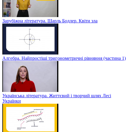
Зарубіжна література. Шарль Бодлер. Квіти зла
Алгебра. Найпростіші тригонометричні рівняння (частина 1)
Українська література. Життєвий і творчий шлях Лесі
Українки