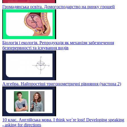
Громадянська освіта. Домогосподарство на ринку грошей
Біологія і екологія. Репродукція як механізм забезпечення
безперервності та існування видів
Алгебра. Найпростіші тригонометричні рівняння (частина 2)
10 клас. Англійська мова. I think we`re lost! Developing speaking
- asking for directions