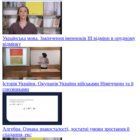
Українська мова. Закінчення іменників ІІІ відміни в орудному
відмінку
Історія України. Окупація України військами Німеччини та її
союзниками
Алгебра. Ознака знакосталості, достатні умови зростання й
спадання, екс