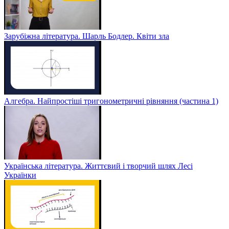
Зарубіжна література. Шарль Бодлер. Квіти зла
Алгебра. Найпростіші тригонометричні рівняння (частина 1)
Українська література. Життєвий і творчий шлях Лесі
Українки