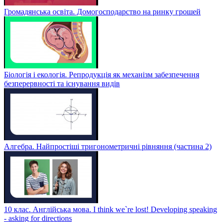
Громадянська освіта. Домогосподарство на ринку грошей
Біологія і екологія. Репродукція як механізм забезпечення
безперервності та існування видів
Алгебра. Найпростіші тригонометричні рівняння (частина 2)
10 клас. Англійська мова. I think we`re lost! Developing speaking
- asking for directions