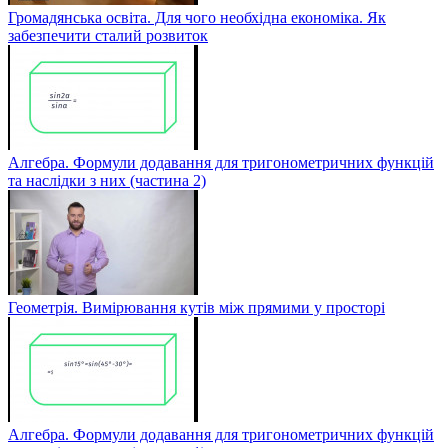
Громадянська освіта. Для чого необхідна економіка. Як
забезпечити сталий розвиток
Алгебра. Формули додавання для тригонометричних функцій
та наслідки з них (частина 2)
Геометрія. Вимірювання кутів між прямими у просторі
Алгебра. Формули додавання для тригонометричних функцій