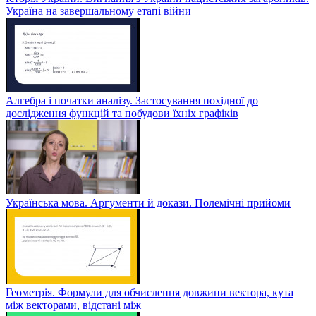
Україна на завершальному етапі війни
Алгебра і початки аналізу. Застосування похідної до
дослідження функцій та побудови їхніх графіків
Українська мова. Аргументи й докази. Полемічні прийоми
Геометрія. Формули для обчислення довжини вектора, кута
між векторами, відстані між