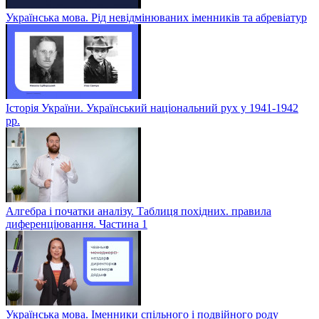
Українська мова. Рід невідмінюваних іменників та абревіатур
Історія України. Український національний рух у 1941-1942
рр.
Алгебра і початки аналізу. Таблиця похідних. правила
диференціювання. Частина 1
Українська мова. Іменники спільного і подвійного роду