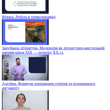
Фізика. Робота в термодинаміці
Зарубіжна література. Модернізм як літературно-мистецький
напрям кінця XIX — початку XX ст.
Алгебра. Формули пониження степеня та половинного
аргументу