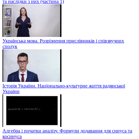
та наслідки з них (частина 1)
Українська мова. Розрізнення прислівників і співзвучних
сполук
Історія України. Національно-культурне життя радянської
України
Алгебра і початки аналізу. Формули додавання для синуса та
косинуса