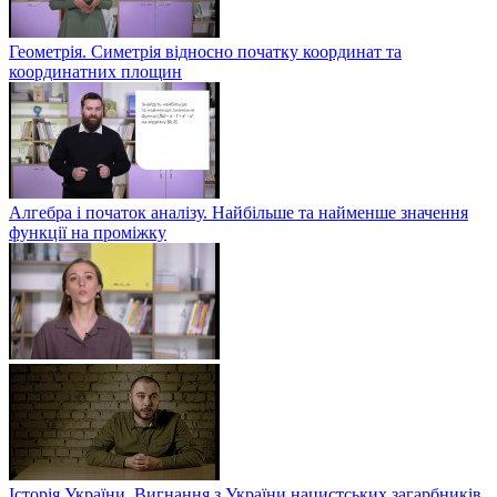
Геометрія. Симетрія відносно початку координат та
координатних площин
Алгебра і початок аналізу. Найбільше та найменше значення
функції на проміжку
Історія України. Вигнання з України нацистських загарбників.