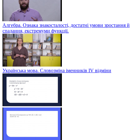
Алгебра. Ознака знакосталості, достатні умови зростання й
спадання, екстремуми функції.
Українська мова. Словозміна іменників ІV відміни