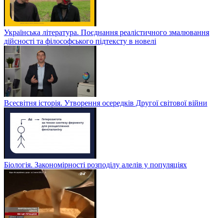
Українська література. Поєднання реалістичного змалювання
дійсності та філософського підтексту в новелі
Всесвітня історія. Утворення осередків Другої світової війни
Біологія. Закономірності розподілу алелів у популяціях