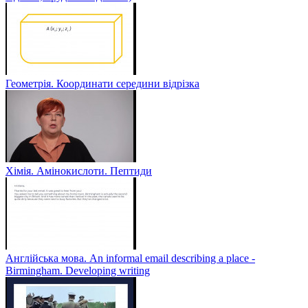
Геометрія. Координати середини відрізка
Хімія. Амінокислоти. Пептиди
Англійська мова. An informal email describing a place -
Birmingham. Developing writing