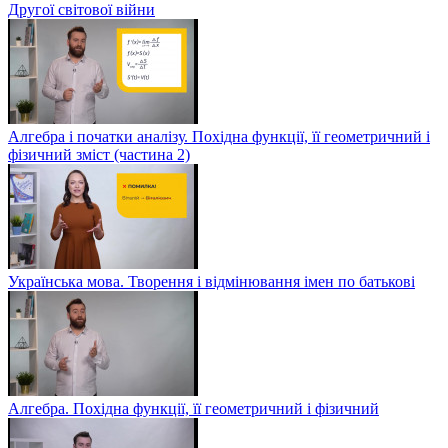
Другої світової війни
Алгебра і початки аналізу. Похідна функції, її геометричний і
фізичний зміст (частина 2)
Українська мова. Творення і відмінювання імен по батькові
Алгебра. Похідна функції, її геометричний і фізичний