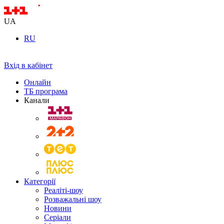
UA
RU
Вхід в кабінет
Онлайн
ТБ програма
Канали
Категорії
Реаліті-шоу
Розважальні шоу
Новини
Серіали