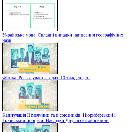
Українська мова. Складні випадки написання географічних
назв
Фізика. Розв'язування задач. 10 тиждень, чт
Капітуляція Німеччини та її союзників. Нюрнберзький і
Токійський процеси. Наслідки Другої світової війни