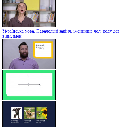
Українська мова. Паралельні закінч. іменників чол. роду дав.
відм, імен