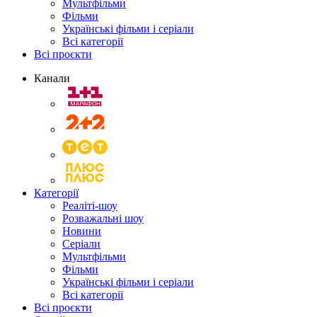
Мультфільми
Фільми
Українські фільми і серіали
Всі категорії
Всі проєкти
Канали
Категорії
Реаліті-шоу
Розважальні шоу
Новини
Серіали
Мультфільми
Фільми
Українські фільми і серіали
Всі категорії
Всі проєкти