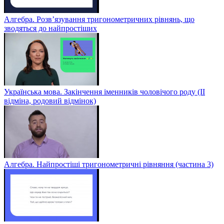
Алгебра. Розв’язування тригонометричних рівнянь, що
зводяться до найпростіших
Українська мова. Закінчення іменників чоловічого роду (ІІ
відміна, родовий відмінок)
Алгебра. Найпростіші тригонометричні рівняння (частина 3)