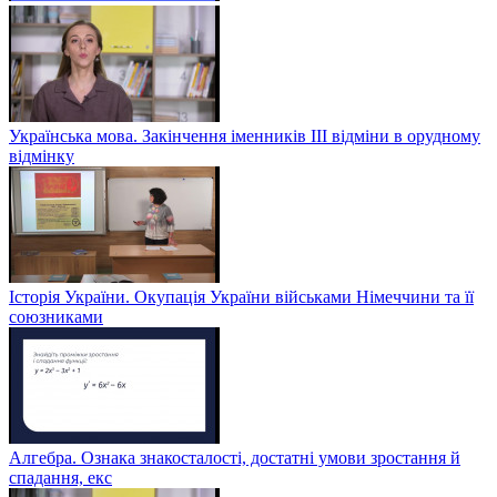
Українська мова. Закінчення іменників ІІІ відміни в орудному
відмінку
Історія України. Окупація України військами Німеччини та її
союзниками
Алгебра. Ознака знакосталості, достатні умови зростання й
спадання, екс