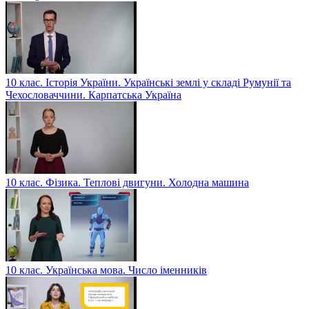
10 клас. Історія України. Українські землі у складі Румунії та
Чехословаччини. Карпатська Україна
10 клас. Фізика. Теплові двигуни. Холодна машина
10 клас. Українська мова. Число іменників