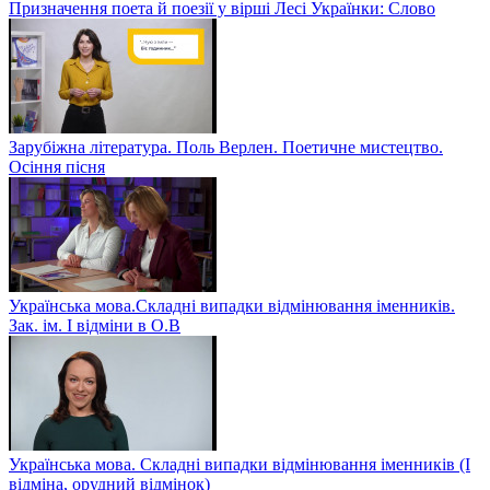
Призначення поета й поезії у вірші Лесі Українки: Слово
Зарубіжна література. Поль Верлен. Поетичне мистецтво.
Осіння пісня
Українська мова.Складні випадки відмінювання іменників.
Зак. ім. І відміни в О.В
Українська мова. Складні випадки відмінювання іменників (І
відміна, орудний відмінок)