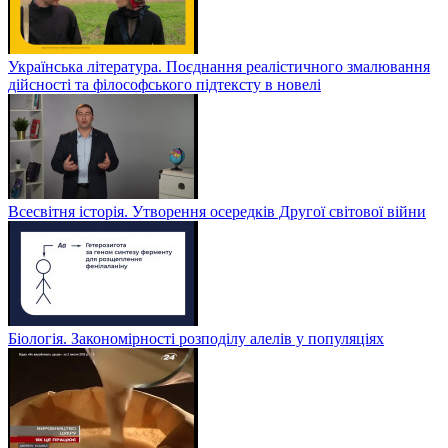
Українська література. Поєднання реалістичного змалювання
дійсності та філософського підтексту в новелі
Всесвітня історія. Утворення осередків Другої світової війни
Біологія. Закономірності розподілу алелів у популяціях