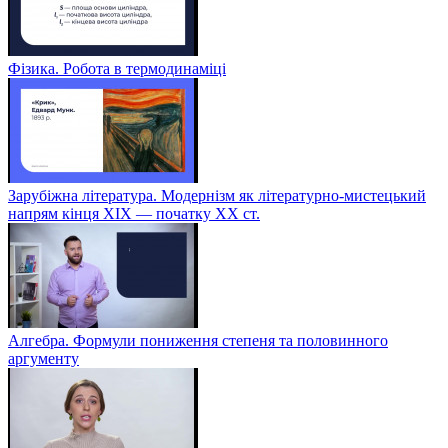
Фізика. Робота в термодинаміці
Зарубіжна література. Модернізм як літературно-мистецький
напрям кінця XIX — початку XX ст.
Алгебра. Формули пониження степеня та половинного
аргументу