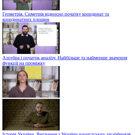
Геометрія. Симетрія відносно початку координат та
координатних площин
Алгебра і початок аналізу. Найбільше та найменше значення
функції на проміжку
Історія України. Вигнання з України нацистських загарбників.