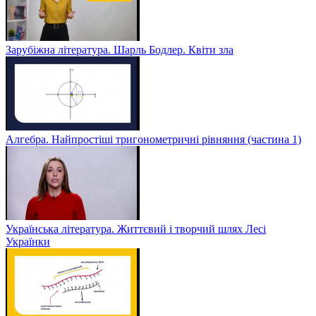
Зарубіжна література. Шарль Бодлер. Квіти зла
Алгебра. Найпростіші тригонометричні рівняння (частина 1)
Українська література. Життєвий і творчий шлях Лесі
Українки