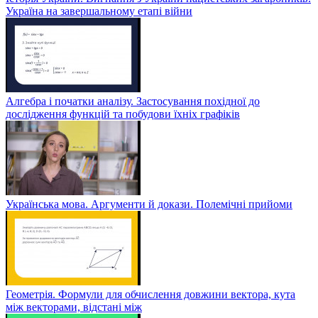
Україна на завершальному етапі війни
Алгебра і початки аналізу. Застосування похідної до
дослідження функцій та побудови їхніх графіків
Українська мова. Аргументи й докази. Полемічні прийоми
Геометрія. Формули для обчислення довжини вектора, кута
між векторами, відстані між