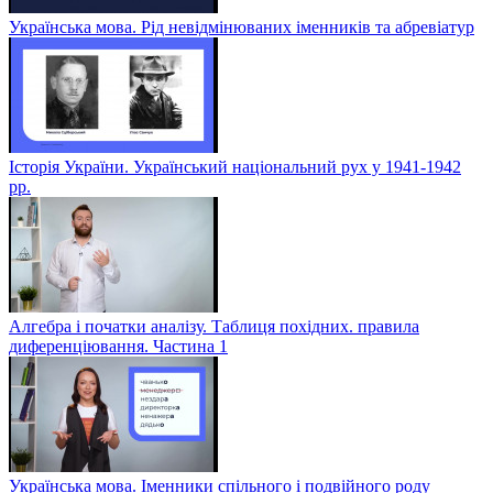
Українська мова. Рід невідмінюваних іменників та абревіатур
Історія України. Український національний рух у 1941-1942
рр.
Алгебра і початки аналізу. Таблиця похідних. правила
диференціювання. Частина 1
Українська мова. Іменники спільного і подвійного роду