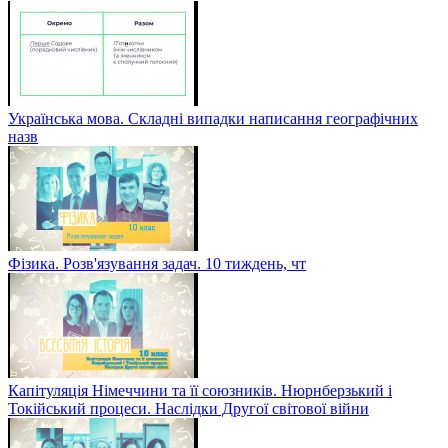
Українська мова. Складні випадки написання географічних
назв
Фізика. Розв'язування задач. 10 тиждень, чт
Капітуляція Німеччини та її союзників. Нюрнберзький і
Токійський процеси. Наслідки Другої світової війни