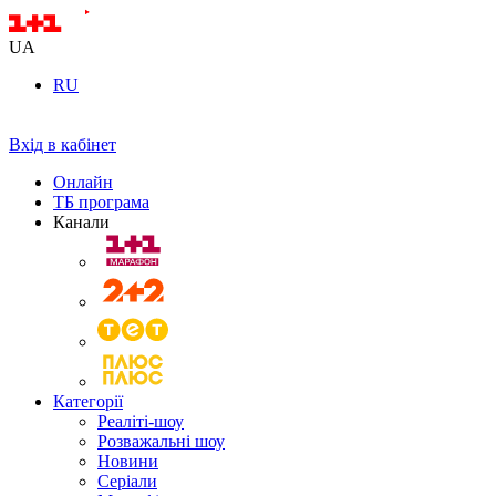
UA
RU
Вхід в кабінет
Онлайн
ТБ програма
Канали
Категорії
Реаліті-шоу
Розважальні шоу
Новини
Серіали