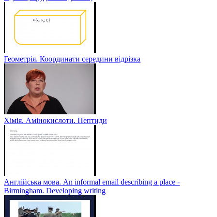
Геометрія. Координати середини відрізка
Хімія. Амінокислоти. Пептиди
Англійська мова. An informal email describing a place -
Birmingham. Developing writing