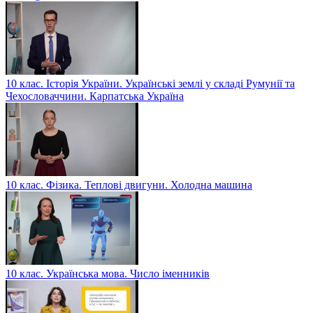
10 клас. Історія України. Українські землі у складі Румунії та
Чехословаччини. Карпатська Україна
10 клас. Фізика. Теплові двигуни. Холодна машина
10 клас. Українська мова. Число іменників