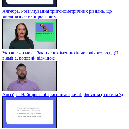
Алгебра. Розв’язування тригонометричних рівнянь, що
зводяться до найпростіших
Українська мова. Закінчення іменників чоловічого роду (ІІ
відміна, родовий відмінок)
Алгебра. Найпростіші тригонометричні рівняння (частина 3)