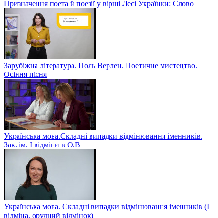
Призначення поета й поезії у вірші Лесі Українки: Слово
Зарубіжна література. Поль Верлен. Поетичне мистецтво.
Осіння пісня
Українська мова.Складні випадки відмінювання іменників.
Зак. ім. І відміни в О.В
Українська мова. Складні випадки відмінювання іменників (І
відміна, орудний відмінок)