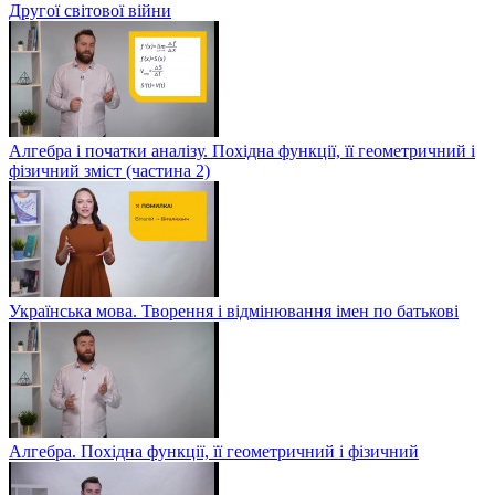
Другої світової війни
Алгебра і початки аналізу. Похідна функції, її геометричний і
фізичний зміст (частина 2)
Українська мова. Творення і відмінювання імен по батькові
Алгебра. Похідна функції, її геометричний і фізичний