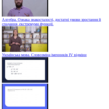
Алгебра. Ознака знакосталості, достатні умови зростання й
спадання, екстремуми функції.
Українська мова. Словозміна іменників ІV відміни