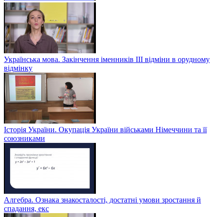
Українська мова. Закінчення іменників ІІІ відміни в орудному
відмінку
Історія України. Окупація України військами Німеччини та її
союзниками
Алгебра. Ознака знакосталості, достатні умови зростання й
спадання, екс