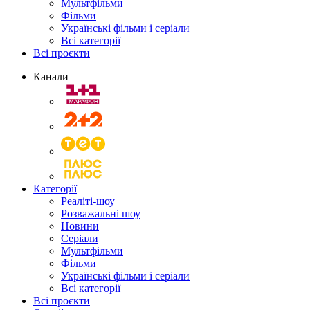
Мультфільми
Фільми
Українські фільми і серіали
Всі категорії
Всі проєкти
Канали
Категорії
Реаліті-шоу
Розважальні шоу
Новини
Серіали
Мультфільми
Фільми
Українські фільми і серіали
Всі категорії
Всі проєкти