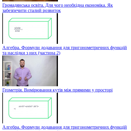
Громадянська освіта. Для чого необхідна економіка. Як
забезпечити сталий розвиток
Алгебра. Формули додавання для тригонометричних функцій
та наслідки з них (частина 2)
Геометрія. Вимірювання кутів між прямими у просторі
Алгебра. Формули додавання для тригонометричних функцій