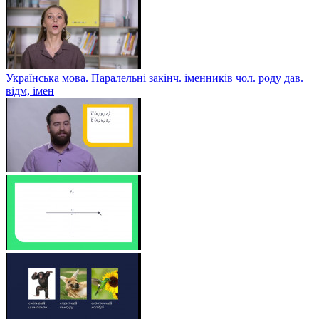
Українська мова. Паралельні закінч. іменників чол. роду дав.
відм, імен