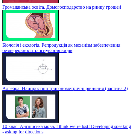
Громадянська освіта. Домогосподарство на ринку грошей
Біологія і екологія. Репродукція як механізм забезпечення
безперервності та існування видів
Алгебра. Найпростіші тригонометричні рівняння (частина 2)
10 клас. Англійська мова. I think we`re lost! Developing speaking
- asking for directions