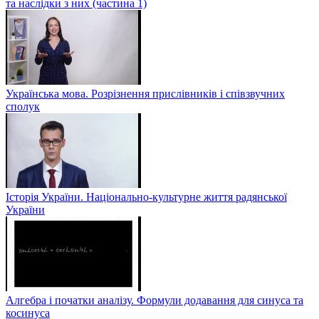
та наслідки з них (частина 1)
Українська мова. Розрізнення прислівників і співзвучних
сполук
Історія України. Національно-культурне життя радянської
України
Алгебра і початки аналізу. Формули додавання для синуса та
косинуса