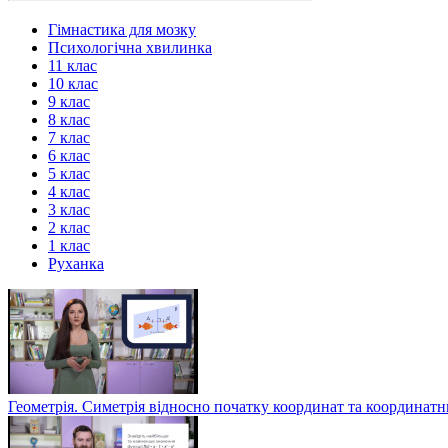
Гімнастика для мозку
Психологічна хвилинка
11 клас
10 клас
9 клас
8 клас
7 клас
6 клас
5 клас
4 клас
3 клас
2 клас
1 клас
Руханка
Геометрія. Симетрія відносно початку координат та координат