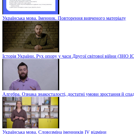
Українська мова. Іменник. Повторення вивченого матеріалу
Історія України. Рух опору у часи Другої світової війни (ЗН
Алгебра. Ознака знакосталості, достатні умови зростання й спа
Українська мова. Словозміна іменників ІV відміни