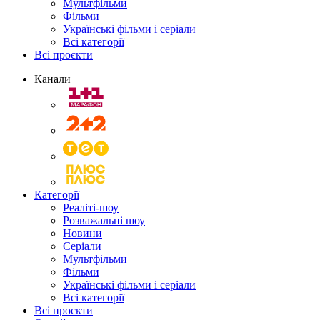
Мультфільми
Фільми
Українські фільми і серіали
Всі категорії
Всі проєкти
Канали
Категорії
Реаліті-шоу
Розважальні шоу
Новини
Серіали
Мультфільми
Фільми
Українські фільми і серіали
Всі категорії
Всі проєкти