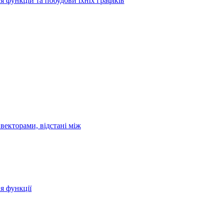
я функцій та побудови їхніх графіків
векторами, відстані між
ня функції