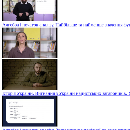
Алгебра і початок аналізу. Найбільше та найменше значення фу
Історія України. Вигнання з України нацистських загарбників. 