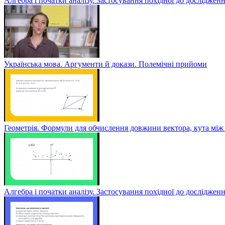
Алгебра і початки аналізу. Застосування похідної до дослідженн
Українська мова. Аргументи й докази. Полемічні прийоми
Геометрія. Формули для обчислення довжини вектора, кута між 
Алгебра і початки аналізу. Застосування похідної до досліджен