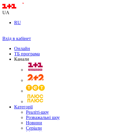
UA
RU
Вхід в кабінет
Онлайн
ТБ програма
Канали
Категорії
Реаліті-шоу
Розважальні шоу
Новини
Серіали