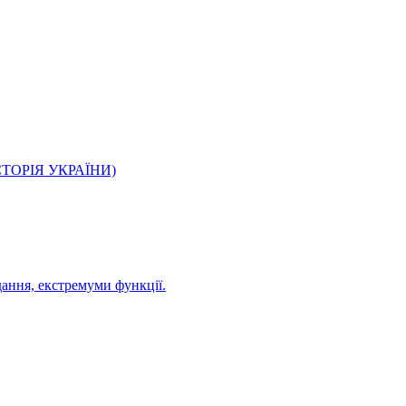
О ІСТОРІЯ УКРАЇНИ)
дання, екстремуми функції.