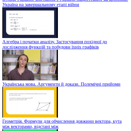
Україна на завершальному етапі війни
Алгебра і початки аналізу. Застосування похідної до
дослідження функцій та побудови їхніх графіків
Українська мова. Аргументи й докази. Полемічні прийоми
Геометрія. Формули для обчислення довжини вектора, кута
між векторами, відстані між