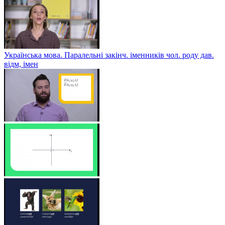
Українська мова. Паралельні закінч. іменників чол. роду дав.
відм, імен