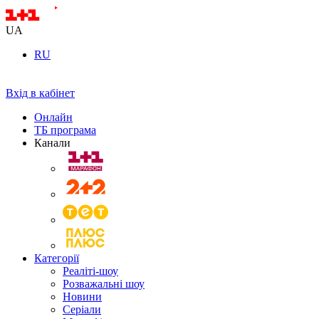
UA
RU
Вхід в кабінет
Онлайн
ТБ програма
Канали
Категорії
Реаліті-шоу
Розважальні шоу
Новини
Серіали