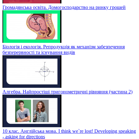
Громадянська освіта. Домогосподарство на ринку грошей
Біологія і екологія. Репродукція як механізм забезпечення
безперервності та існування видів
Алгебра. Найпростіші тригонометричні рівняння (частина 2)
10 клас. Англійська мова. I think we`re lost! Developing speaking
- asking for directions