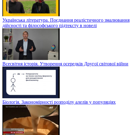
Українська література. Поєднання реалістичного змалювання
дійсності та філософського підтексту в новелі
Всесвітня історія. Утворення осередків Другої світової війни
Біологія. Закономірності розподілу алелів у популяціях