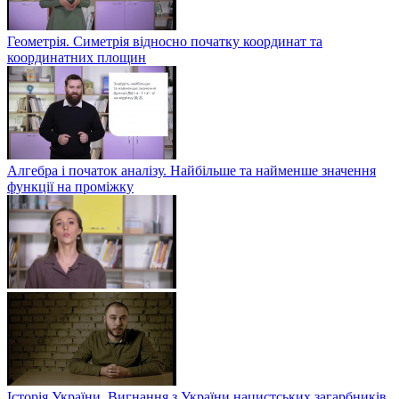
Геометрія. Симетрія відносно початку координат та
координатних площин
Алгебра і початок аналізу. Найбільше та найменше значення
функції на проміжку
Історія України. Вигнання з України нацистських загарбників.