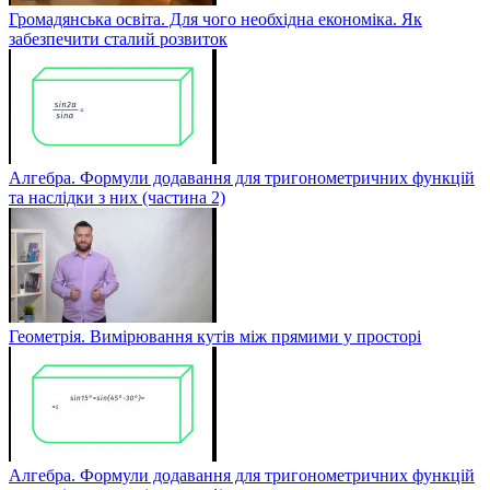
Громадянська освіта. Для чого необхідна економіка. Як
забезпечити сталий розвиток
Алгебра. Формули додавання для тригонометричних функцій
та наслідки з них (частина 2)
Геометрія. Вимірювання кутів між прямими у просторі
Алгебра. Формули додавання для тригонометричних функцій