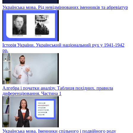
Українська мова. Рід невідмінюваних іменників та абревіатур
Історія України. Український національний рух у 1941-1942
рр.
Алгебра і початки аналізу. Таблиця похідних. правила
диференціювання. Частина 1
Українська мова. Іменники спільного і подвійного роду