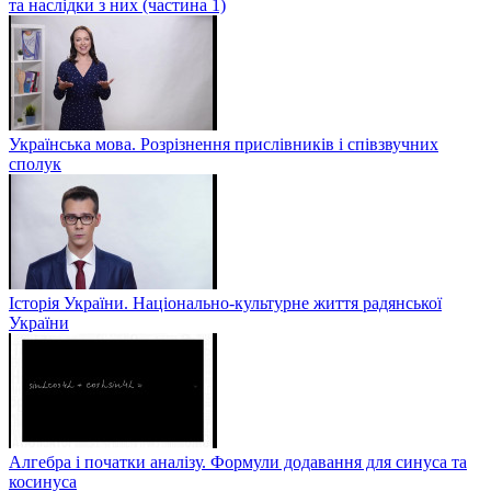
та наслідки з них (частина 1)
Українська мова. Розрізнення прислівників і співзвучних
сполук
Історія України. Національно-культурне життя радянської
України
Алгебра і початки аналізу. Формули додавання для синуса та
косинуса