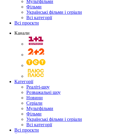
Мультфільми
Фільми
Українські фільми і серіали
Всі категорії
Всі проєкти
Канали
Категорії
Реаліті-шоу
Розважальні шоу
Новини
Серіали
Мультфільми
Фільми
Українські фільми і серіали
Всі категорії
Всі проєкти