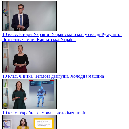
10 клас. Історія України. Українські землі у складі Румунії та
Чехословаччини. Карпатська Україна
10 клас. Фізика. Теплові двигуни. Холодна машина
10 клас. Українська мова. Число іменників