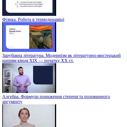
Фізика. Робота в термодинаміці
Зарубіжна література. Модернізм як літературно-мистецький
напрям кінця XIX — початку XX ст.
Алгебра. Формули пониження степеня та половинного
аргументу