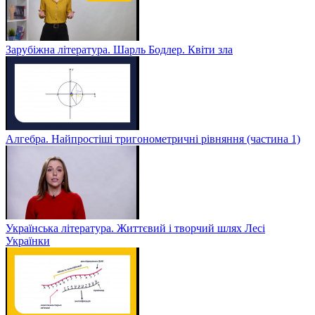
Зарубіжна література. Шарль Бодлер. Квіти зла
Алгебра. Найпростіші тригонометричні рівняння (частина 1)
Українська література. Життєвий і творчий шлях Лесі
Українки