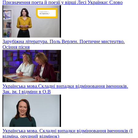
Призначення поета й поезії у вірші Лесі Українки: Слово
Зарубіжна література. Поль Верлен. Поетичне мистецтво.
Осіння пісня
Українська мова.Складні випадки відмінювання іменників.
Зак. ім. І відміни в О.В
Українська мова. Складні випадки відмінювання іменників (І
відміна, орудний відмінок)