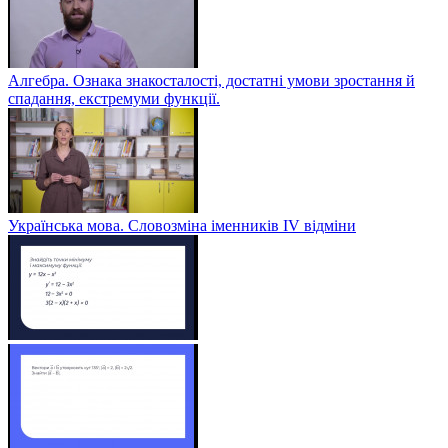
Алгебра. Ознака знакосталості, достатні умови зростання й
спадання, екстремуми функції.
Українська мова. Словозміна іменників ІV відміни