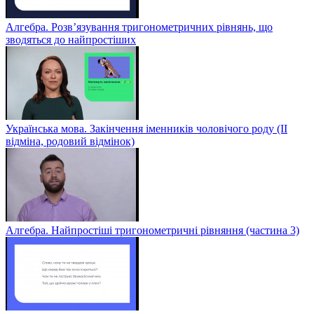
Алгебра. Розв’язування тригонометричних рівнянь, що
зводяться до найпростіших
Українська мова. Закінчення іменників чоловічого роду (ІІ
відміна, родовий відмінок)
Алгебра. Найпростіші тригонометричні рівняння (частина 3)