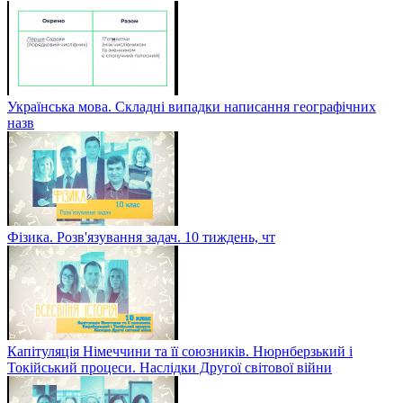
Українська мова. Складні випадки написання географічних
назв
Фізика. Розв'язування задач. 10 тиждень, чт
Капітуляція Німеччини та її союзників. Нюрнберзький і
Токійський процеси. Наслідки Другої світової війни