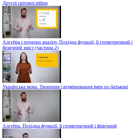
Другої світової війни
Алгебра і початки аналізу. Похідна функції, її геометричний і
фізичний зміст (частина 2)
Українська мова. Творення і відмінювання імен по батькові
Алгебра. Похідна функції, її геометричний і фізичний