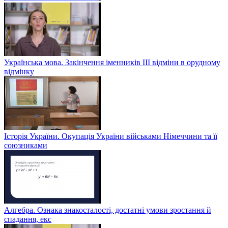
Українська мова. Закінчення іменників ІІІ відміни в орудному
відмінку
Історія України. Окупація України військами Німеччини та її
союзниками
Алгебра. Ознака знакосталості, достатні умови зростання й
спадання, екс