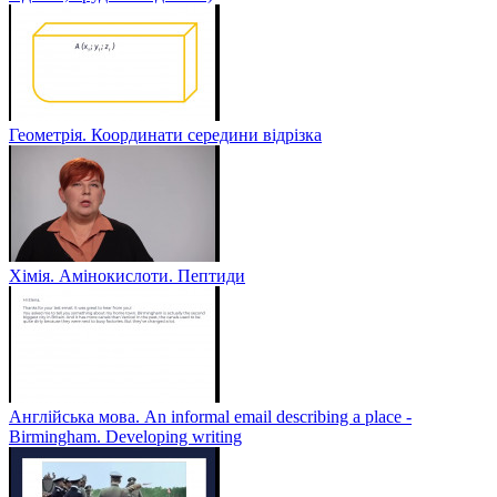
Геометрія. Координати середини відрізка
Хімія. Амінокислоти. Пептиди
Англійська мова. An informal email describing a place -
Birmingham. Developing writing