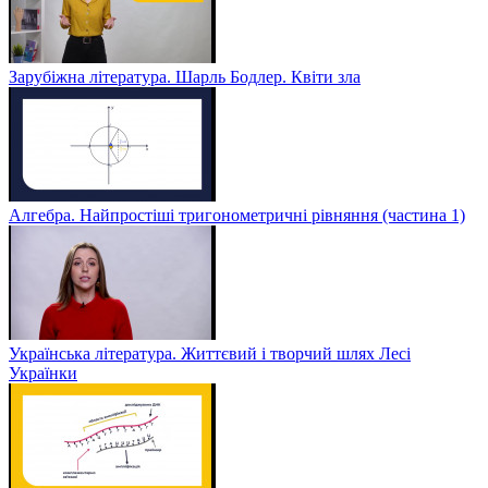
Зарубіжна література. Шарль Бодлер. Квіти зла
Алгебра. Найпростіші тригонометричні рівняння (частина 1)
Українська література. Життєвий і творчий шлях Лесі
Українки