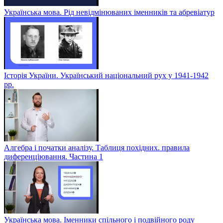
Українська мова. Рід невідмінюваних іменників та абревіатур
Історія України. Український національний рух у 1941-1942
рр.
Алгебра і початки аналізу. Таблиця похідних. правила
диференціювання. Частина 1
Українська мова. Іменники спільного і подвійного роду