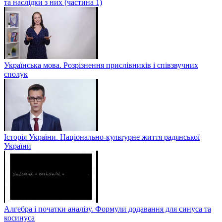
та наслідки з них (частина 1)
Українська мова. Розрізнення прислівників і співзвучних
сполук
Історія України. Національно-культурне життя радянської
України
Алгебра і початки аналізу. Формули додавання для синуса та
косинуса