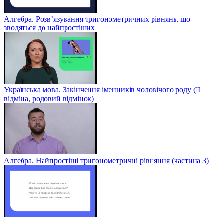
Алгебра. Розв’язування тригонометричних рівнянь, що
зводяться до найпростіших
Українська мова. Закінчення іменників чоловічого роду (ІІ
відміна, родовий відмінок)
Алгебра. Найпростіші тригонометричні рівняння (частина 3)