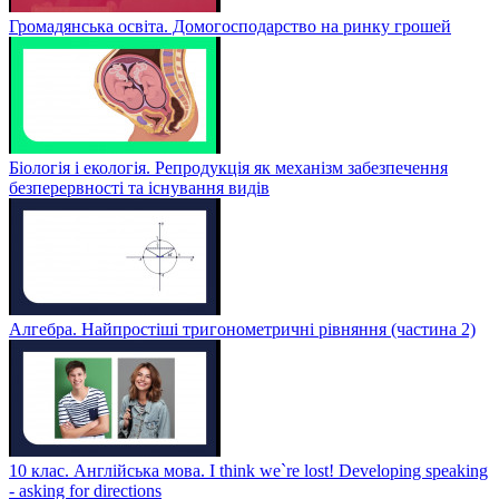
Громадянська освіта. Домогосподарство на ринку грошей
Біологія і екологія. Репродукція як механізм забезпечення
безперервності та існування видів
Алгебра. Найпростіші тригонометричні рівняння (частина 2)
10 клас. Англійська мова. I think we`re lost! Developing speaking
- asking for directions