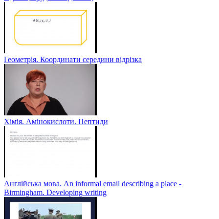
Геометрія. Координати середини відрізка
Хімія. Амінокислоти. Пептиди
Англійська мова. An informal email describing a place -
Birmingham. Developing writing