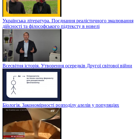
Українська література. Поєднання реалістичного змалювання
дійсності та філософського підтексту в новелі
Всесвітня історія. Утворення осередків Другої світової війни
Біологія. Закономірності розподілу алелів у популяціях