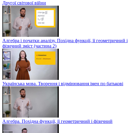
Другої світової війни
Алгебра і початки аналізу. Похідна функції, її геометричний і
фізичний зміст (частина 2)
Українська мова. Творення і відмінювання імен по батькові
Алгебра. Похідна функції, її геометричний і фізичний