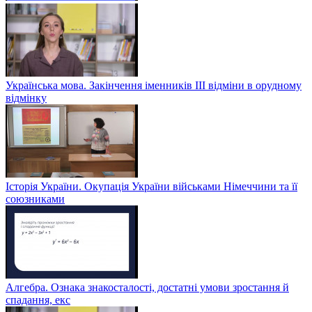
Українська мова. Закінчення іменників ІІІ відміни в орудному
відмінку
Історія України. Окупація України військами Німеччини та її
союзниками
Алгебра. Ознака знакосталості, достатні умови зростання й
спадання, екс