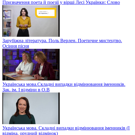
Призначення поета й поезії у вірші Лесі Українки: Слово
Зарубіжна література. Поль Верлен. Поетичне мистецтво.
Осіння пісня
Українська мова.Складні випадки відмінювання іменників.
Зак. ім. І відміни в О.В
Українська мова. Складні випадки відмінювання іменників (І
відміна, орудний відмінок)