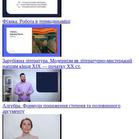
Фізика. Робота в термодинаміці
Зарубіжна література. Модернізм як літературно-мистецький
напрям кінця XIX — початку XX ст.
Алгебра. Формули пониження степеня та половинного
аргументу