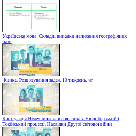
Українська мова. Складні випадки написання географічних
назв
Фізика. Розв'язування задач. 10 тиждень, чт
Капітуляція Німеччини та її союзників. Нюрнберзький і
Токійський процеси. Наслідки Другої світової війни