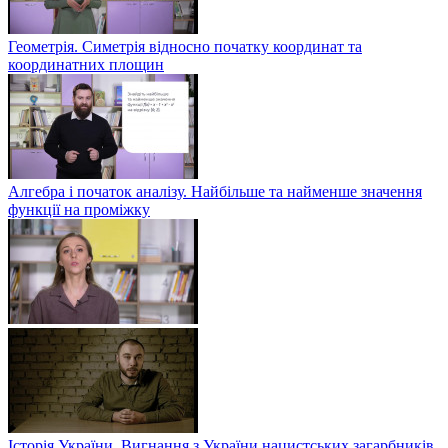
Геометрія. Симетрія відносно початку координат та
координатних площин
Алгебра і початок аналізу. Найбільше та найменше значення
функції на проміжку
Історія України. Вигнання з України нацистських загарбників.