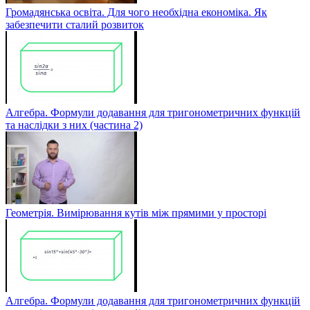
Громадянська освіта. Для чого необхідна економіка. Як
забезпечити сталий розвиток
Алгебра. Формули додавання для тригонометричних функцій
та наслідки з них (частина 2)
Геометрія. Вимірювання кутів між прямими у просторі
Алгебра. Формули додавання для тригонометричних функцій