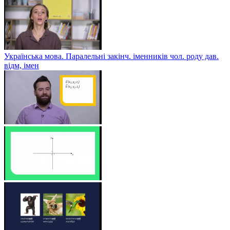
Українська мова. Паралельні закінч. іменників чол. роду дав.
відм, імен