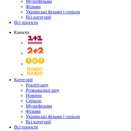
Мультфільми
Фільми
Українські фільми і серіали
Всі категорії
Всі проєкти
Канали
Категорії
Реаліті-шоу
Розважальні шоу
Новини
Серіали
Мультфільми
Фільми
Українські фільми і серіали
Всі категорії
Всі проєкти