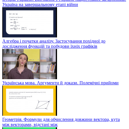
Україна на завершальному етапі війни
Алгебра і початки аналізу. Застосування похідної до
дослідження функцій та побудови їхніх графіків
Українська мова. Аргументи й докази. Полемічні прийоми
Геометрія. Формули для обчислення довжини вектора, кута
між векторами, відстані між