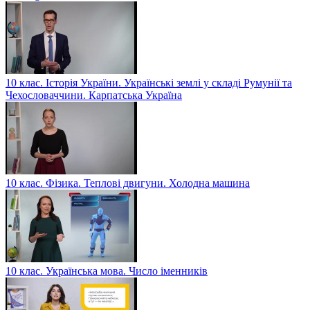
10 клас. Історія України. Українські землі у складі Румунії та
Чехословаччини. Карпатська Україна
10 клас. Фізика. Теплові двигуни. Холодна машина
10 клас. Українська мова. Число іменників