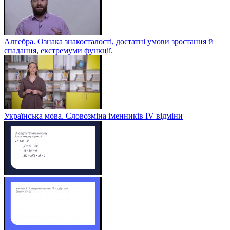
Алгебра. Ознака знакосталості, достатні умови зростання й
спадання, екстремуми функції.
Українська мова. Словозміна іменників ІV відміни