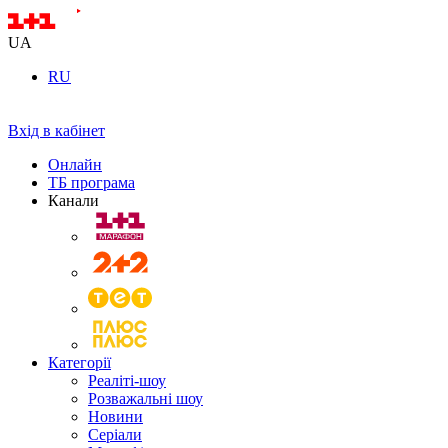
UA
RU
Вхід в кабінет
Онлайн
ТБ програма
Канали
Категорії
Реаліті-шоу
Розважальні шоу
Новини
Серіали