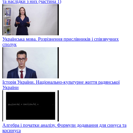
та наслідки з них (частина 1)
Українська мова. Розрізнення прислівників і співзвучних
сполук
Історія України. Національно-культурне життя радянської
України
Алгебра і початки аналізу. Формули додавання для синуса та
косинуса