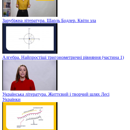
Зарубіжна література. Шарль Бодлер. Квіти зла
Алгебра. Найпростіші тригонометричні рівняння (частина 1)
Українська література. Життєвий і творчий шлях Лесі
Українки