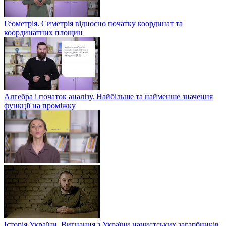
Геометрія. Симетрія відносно початку координат та
координатних площин
Алгебра і початок аналізу. Найбільше та найменше значення
функції на проміжку
Історія України. Вигнання з України нацистських загарбників.