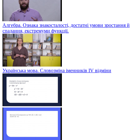
Алгебра. Ознака знакосталості, достатні умови зростання й
спадання, екстремуми функції.
Українська мова. Словозміна іменників ІV відміни