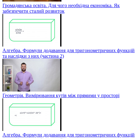
Громадянська освіта. Для чого необхідна економіка. Як
забезпечити сталий розвиток
Алгебра. Формули додавання для тригонометричних функцій
та наслідки з них (частина 2)
Геометрія. Вимірювання кутів між прямими у просторі
Алгебра. Формули додавання для тригонометричних функцій