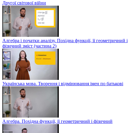
Другої світової війни
Алгебра і початки аналізу. Похідна функції, її геометричний і
фізичний зміст (частина 2)
Українська мова. Творення і відмінювання імен по батькові
Алгебра. Похідна функції, її геометричний і фізичний