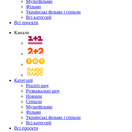
Мультфільми
Фільми
Українські фільми і серіали
Всі категорії
Всі проєкти
Канали
Категорії
Реаліті-шоу
Розважальні шоу
Новини
Серіали
Мультфільми
Фільми
Українські фільми і серіали
Всі категорії
Всі проєкти