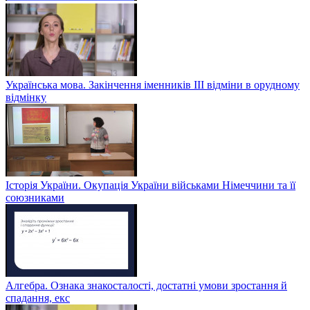
Українська мова. Закінчення іменників ІІІ відміни в орудному
відмінку
Історія України. Окупація України військами Німеччини та її
союзниками
Алгебра. Ознака знакосталості, достатні умови зростання й
спадання, екс