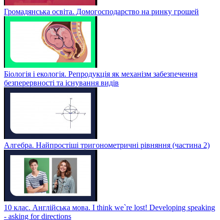
Громадянська освіта. Домогосподарство на ринку грошей
Біологія і екологія. Репродукція як механізм забезпечення
безперервності та існування видів
Алгебра. Найпростіші тригонометричні рівняння (частина 2)
10 клас. Англійська мова. I think we`re lost! Developing speaking
- asking for directions