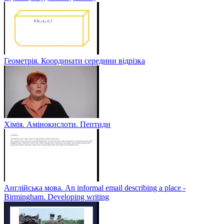
Геометрія. Координати середини відрізка
Хімія. Амінокислоти. Пептиди
Англійська мова. An informal email describing a place -
Birmingham. Developing writing