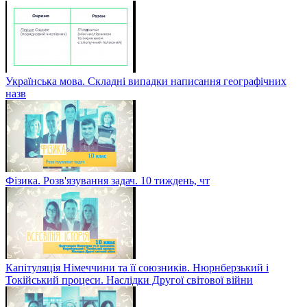
Українська мова. Складні випадки написання географічних
назв
Фізика. Розв'язування задач. 10 тиждень, чт
Капітуляція Німеччини та її союзників. Нюрнберзький і
Токійський процеси. Наслідки Другої світової війни