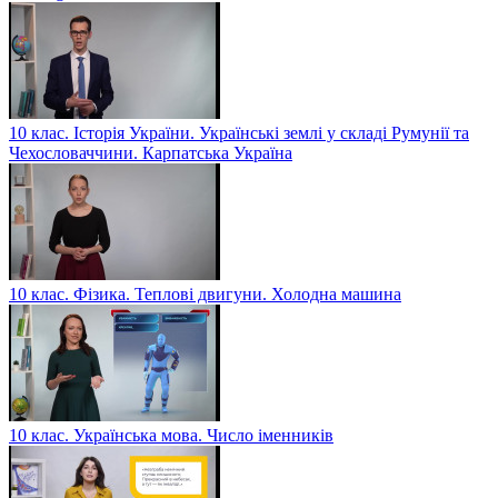
10 клас. Історія України. Українські землі у складі Румунії та
Чехословаччини. Карпатська Україна
10 клас. Фізика. Теплові двигуни. Холодна машина
10 клас. Українська мова. Число іменників