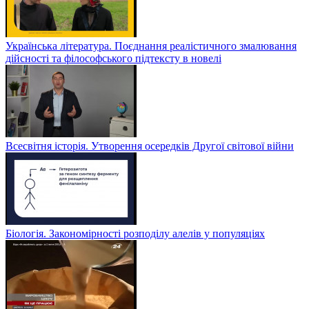
Українська література. Поєднання реалістичного змалювання
дійсності та філософського підтексту в новелі
Всесвітня історія. Утворення осередків Другої світової війни
Біологія. Закономірності розподілу алелів у популяціях