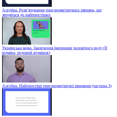
Алгебра. Розв’язування тригонометричних рівнянь, що
зводяться до найпростіших
Українська мова. Закінчення іменників чоловічого роду (ІІ
відміна, родовий відмінок)
Алгебра. Найпростіші тригонометричні рівняння (частина 3)