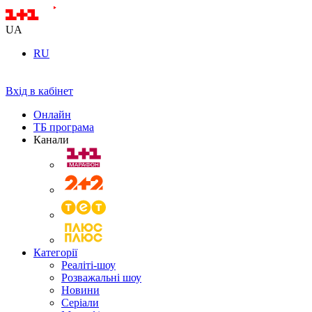
UA
RU
Вхід в кабінет
Онлайн
ТБ програма
Канали
Категорії
Реаліті-шоу
Розважальні шоу
Новини
Серіали