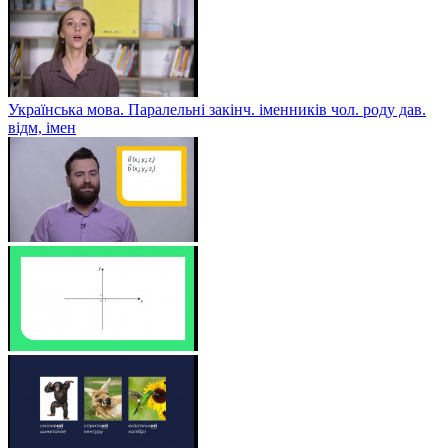
Українська мова. Паралельні закінч. іменників чол. роду дав.
відм, імен