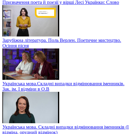
Призначення поета й поезії у вірші Лесі Українки: Слово
Зарубіжна література. Поль Верлен. Поетичне мистецтво.
Осіння пісня
Українська мова.Складні випадки відмінювання іменників.
Зак. ім. І відміни в О.В
Українська мова. Складні випадки відмінювання іменників (І
відміна, орудний відмінок)