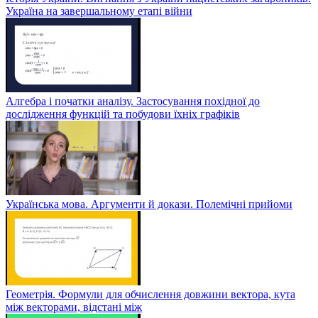
Україна на завершальному етапі війни
Алгебра і початки аналізу. Застосування похідної до
дослідження функцій та побудови їхніх графіків
Українська мова. Аргументи й докази. Полемічні прийоми
Геометрія. Формули для обчислення довжини вектора, кута
між векторами, відстані між