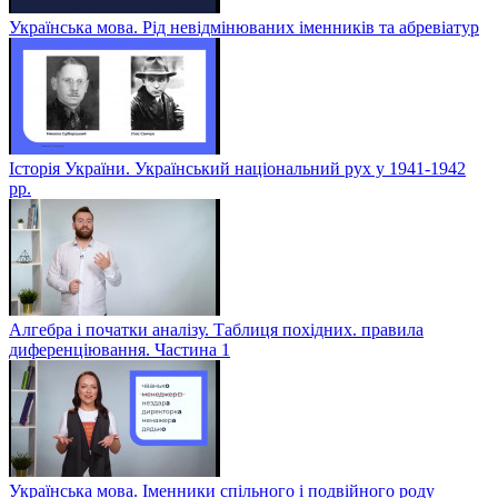
Українська мова. Рід невідмінюваних іменників та абревіатур
Історія України. Український національний рух у 1941-1942
рр.
Алгебра і початки аналізу. Таблиця похідних. правила
диференціювання. Частина 1
Українська мова. Іменники спільного і подвійного роду