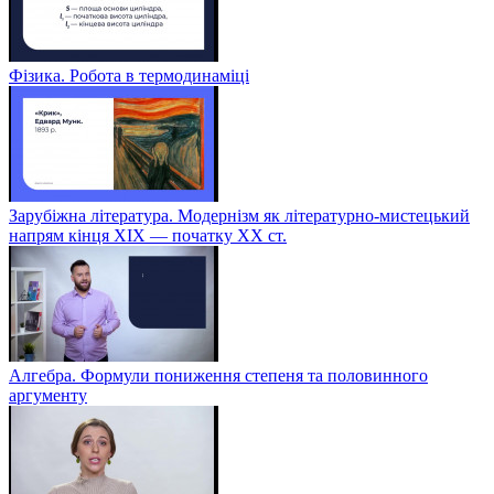
Фізика. Робота в термодинаміці
Зарубіжна література. Модернізм як літературно-мистецький
напрям кінця XIX — початку XX ст.
Алгебра. Формули пониження степеня та половинного
аргументу