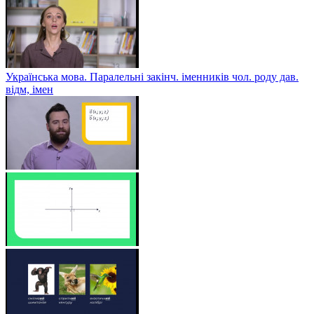
Українська мова. Паралельні закінч. іменників чол. роду дав.
відм, імен