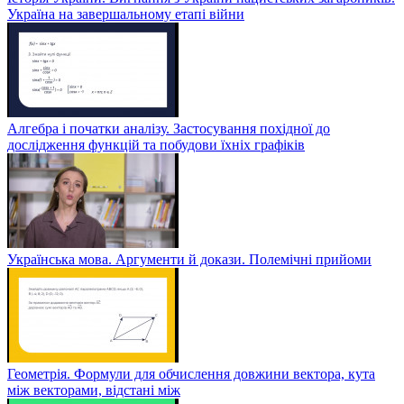
Україна на завершальному етапі війни
Алгебра і початки аналізу. Застосування похідної до
дослідження функцій та побудови їхніх графіків
Українська мова. Аргументи й докази. Полемічні прийоми
Геометрія. Формули для обчислення довжини вектора, кута
між векторами, відстані між