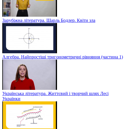
Зарубіжна література. Шарль Бодлер. Квіти зла
Алгебра. Найпростіші тригонометричні рівняння (частина 1)
Українська література. Життєвий і творчий шлях Лесі
Українки