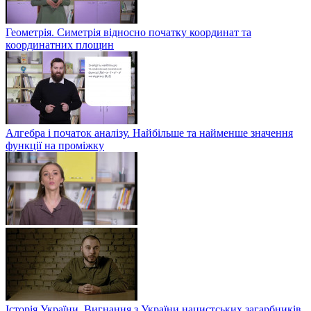
Геометрія. Симетрія відносно початку координат та
координатних площин
Алгебра і початок аналізу. Найбільше та найменше значення
функції на проміжку
Історія України. Вигнання з України нацистських загарбників.