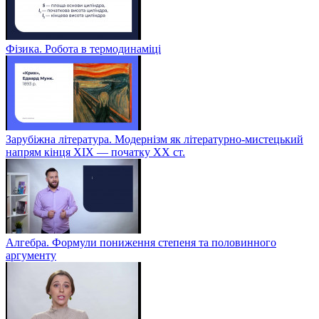
Фізика. Робота в термодинаміці
Зарубіжна література. Модернізм як літературно-мистецький
напрям кінця XIX — початку XX ст.
Алгебра. Формули пониження степеня та половинного
аргументу