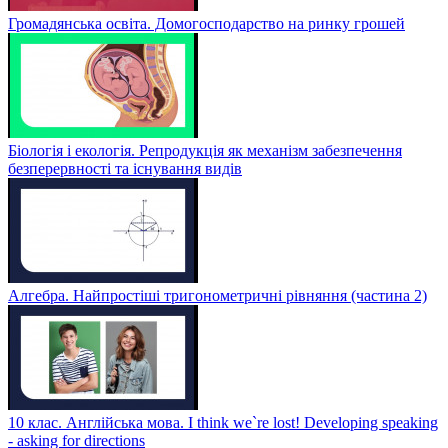
Громадянська освіта. Домогосподарство на ринку грошей
Біологія і екологія. Репродукція як механізм забезпечення
безперервності та існування видів
Алгебра. Найпростіші тригонометричні рівняння (частина 2)
10 клас. Англійська мова. I think we`re lost! Developing speaking
- asking for directions