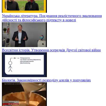
Українська література. Поєднання реалістичного змалювання
дійсності та філософського підтексту в новелі
Всесвітня історія. Утворення осередків Другої світової війни
Біологія. Закономірності розподілу алелів у популяціях