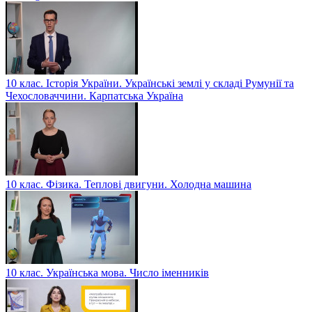
10 клас. Історія України. Українські землі у складі Румунії та
Чехословаччини. Карпатська Україна
10 клас. Фізика. Теплові двигуни. Холодна машина
10 клас. Українська мова. Число іменників