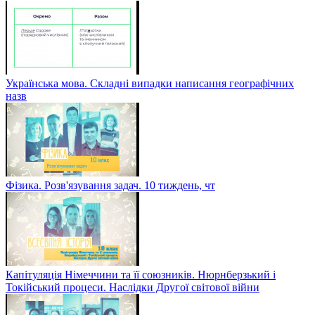
Українська мова. Складні випадки написання географічних
назв
Фізика. Розв'язування задач. 10 тиждень, чт
Капітуляція Німеччини та її союзників. Нюрнберзький і
Токійський процеси. Наслідки Другої світової війни