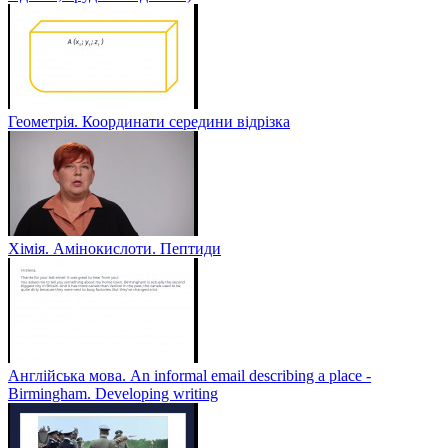
Геометрія. Координати середини відрізка
Хімія. Амінокислоти. Пептиди
Англійська мова. An informal email describing a place -
Birmingham. Developing writing