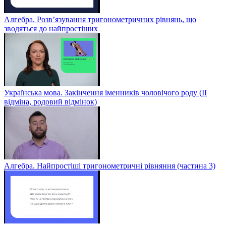
Алгебра. Розв’язування тригонометричних рівнянь, що
зводяться до найпростіших
Українська мова. Закінчення іменників чоловічого роду (ІІ
відміна, родовий відмінок)
Алгебра. Найпростіші тригонометричні рівняння (частина 3)