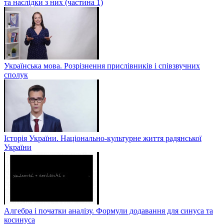
та наслідки з них (частина 1)
Українська мова. Розрізнення прислівників і співзвучних
сполук
Історія України. Національно-культурне життя радянської
України
Алгебра і початки аналізу. Формули додавання для синуса та
косинуса