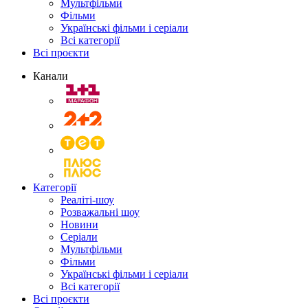
Мультфільми
Фільми
Українські фільми і серіали
Всі категорії
Всі проєкти
Канали
Категорії
Реаліті-шоу
Розважальні шоу
Новини
Серіали
Мультфільми
Фільми
Українські фільми і серіали
Всі категорії
Всі проєкти