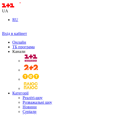
UA
RU
Вхід в кабінет
Онлайн
ТБ програма
Канали
Категорії
Реаліті-шоу
Розважальні шоу
Новини
Серіали