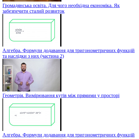
Громадянська освіта. Для чого необхідна економіка. Як
забезпечити сталий розвиток
Алгебра. Формули додавання для тригонометричних функцій
та наслідки з них (частина 2)
Геометрія. Вимірювання кутів між прямими у просторі
Алгебра. Формули додавання для тригонометричних функцій