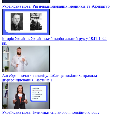
Українська мова. Рід невідмінюваних іменників та абревіатур
Історія України. Український національний рух у 1941-1942
рр.
Алгебра і початки аналізу. Таблиця похідних. правила
диференціювання. Частина 1
Українська мова. Іменники спільного і подвійного роду