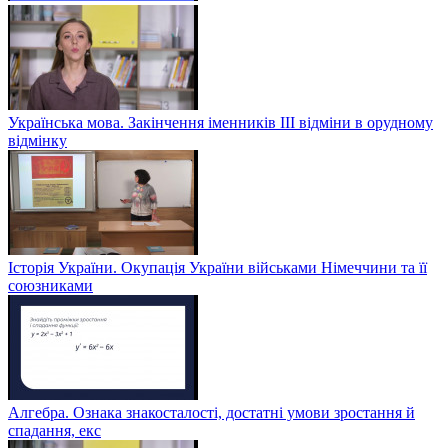
Українська мова. Закінчення іменників ІІІ відміни в орудному
відмінку
Історія України. Окупація України військами Німеччини та її
союзниками
Алгебра. Ознака знакосталості, достатні умови зростання й
спадання, екс