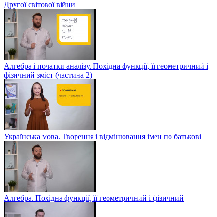
Другої світової війни
Алгебра і початки аналізу. Похідна функції, її геометричний і
фізичний зміст (частина 2)
Українська мова. Творення і відмінювання імен по батькові
Алгебра. Похідна функції, її геометричний і фізичний