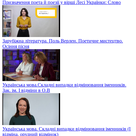
Призначення поета й поезії у вірші Лесі Українки: Слово
Зарубіжна література. Поль Верлен. Поетичне мистецтво.
Осіння пісня
Українська мова.Складні випадки відмінювання іменників.
Зак. ім. І відміни в О.В
Українська мова. Складні випадки відмінювання іменників (І
відміна, орудний відмінок)