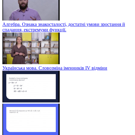
Алгебра. Ознака знакосталості, достатні умови зростання й
спадання, екстремуми функції.
Українська мова. Словозміна іменників ІV відміни