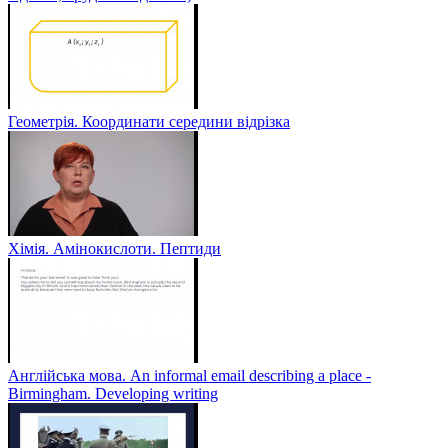
Геометрія. Координати середини відрізка
Хімія. Амінокислоти. Пептиди
Англійська мова. An informal email describing a place -
Birmingham. Developing writing