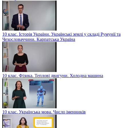
10 клас. Історія України. Українські землі у складі Румунії та
Чехословаччини. Карпатська Україна
10 клас. Фізика. Теплові двигуни. Холодна машина
10 клас. Українська мова. Число іменників