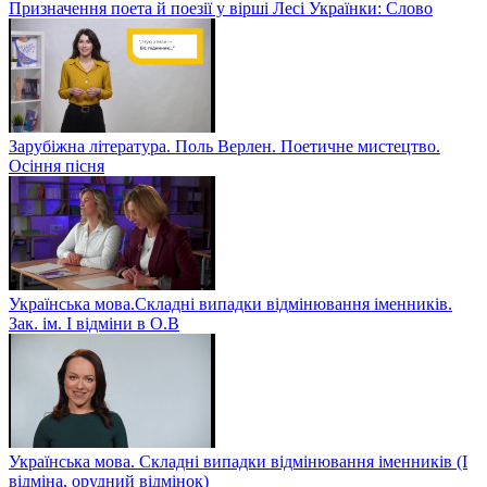
Призначення поета й поезії у вірші Лесі Українки: Слово
Зарубіжна література. Поль Верлен. Поетичне мистецтво.
Осіння пісня
Українська мова.Складні випадки відмінювання іменників.
Зак. ім. І відміни в О.В
Українська мова. Складні випадки відмінювання іменників (І
відміна, орудний відмінок)