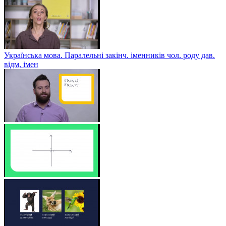
Українська мова. Паралельні закінч. іменників чол. роду дав.
відм, імен