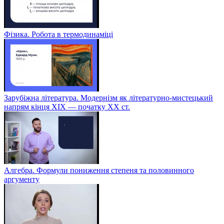
Фізика. Робота в термодинаміці
Зарубіжна література. Модернізм як літературно-мистецький
напрям кінця XIX — початку XX ст.
Алгебра. Формули пониження степеня та половинного
аргументу