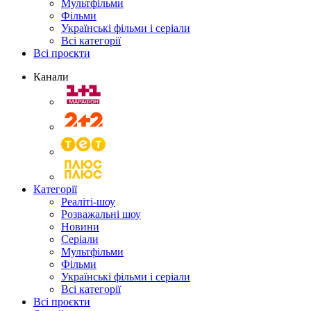
Мультфільми
Фільми
Українські фільми і серіали
Всі категорії
Всі проєкти
Канали
Категорії
Реаліті-шоу
Розважальні шоу
Новини
Серіали
Мультфільми
Фільми
Українські фільми і серіали
Всі категорії
Всі проєкти