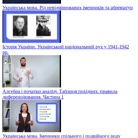
Українська мова. Рід невідмінюваних іменників та абревіатур
Історія України. Український національний рух у 1941-1942
рр.
Алгебра і початки аналізу. Таблиця похідних. правила
диференціювання. Частина 1
Українська мова. Іменники спільного і подвійного роду