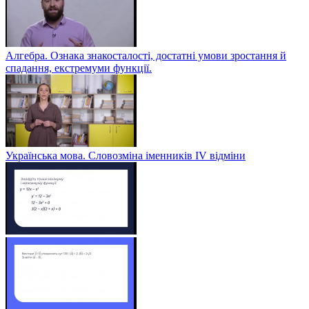
Алгебра. Ознака знакосталості, достатні умови зростання й
спадання, екстремуми функції.
Українська мова. Словозміна іменників ІV відміни