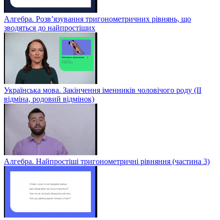
Алгебра. Розв’язування тригонометричних рівнянь, що
зводяться до найпростіших
Українська мова. Закінчення іменників чоловічого роду (ІІ
відміна, родовий відмінок)
Алгебра. Найпростіші тригонометричні рівняння (частина 3)