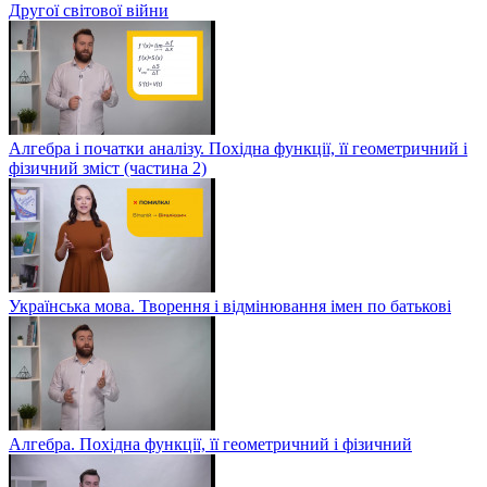
Другої світової війни
Алгебра і початки аналізу. Похідна функції, її геометричний і
фізичний зміст (частина 2)
Українська мова. Творення і відмінювання імен по батькові
Алгебра. Похідна функції, її геометричний і фізичний