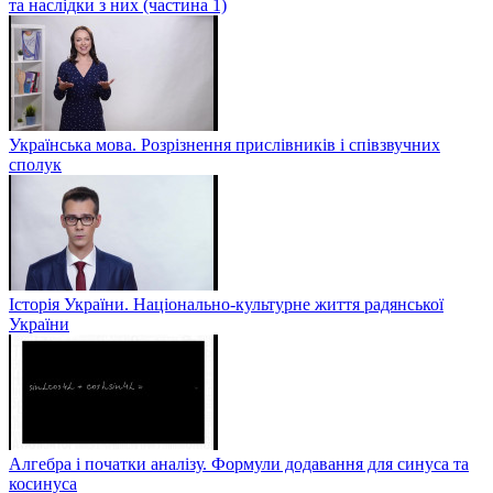
та наслідки з них (частина 1)
Українська мова. Розрізнення прислівників і співзвучних
сполук
Історія України. Національно-культурне життя радянської
України
Алгебра і початки аналізу. Формули додавання для синуса та
косинуса