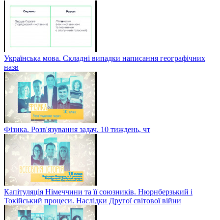
Українська мова. Складні випадки написання географічних
назв
Фізика. Розв'язування задач. 10 тиждень, чт
Капітуляція Німеччини та її союзників. Нюрнберзький і
Токійський процеси. Наслідки Другої світової війни