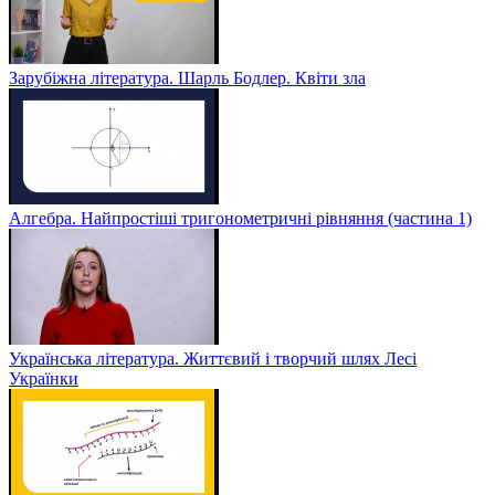
Зарубіжна література. Шарль Бодлер. Квіти зла
Алгебра. Найпростіші тригонометричні рівняння (частина 1)
Українська література. Життєвий і творчий шлях Лесі
Українки