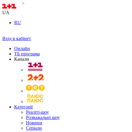
UA
RU
Вхід в кабінет
Онлайн
ТБ програма
Канали
Категорії
Реаліті-шоу
Розважальні шоу
Новини
Серіали