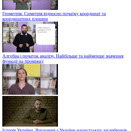
Геометрія. Симетрія відносно початку координат та
координатних площин
Алгебра і початок аналізу. Найбільше та найменше значення
функції на проміжку
Історія України. Вигнання з України нацистських загарбників.