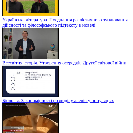
Українська література. Поєднання реалістичного змалювання
дійсності та філософського підтексту в новелі
Всесвітня історія. Утворення осередків Другої світової війни
Біологія. Закономірності розподілу алелів у популяціях