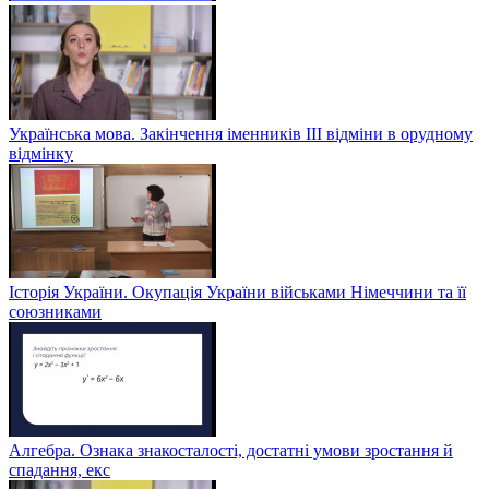
Українська мова. Закінчення іменників ІІІ відміни в орудному
відмінку
Історія України. Окупація України військами Німеччини та її
союзниками
Алгебра. Ознака знакосталості, достатні умови зростання й
спадання, екс