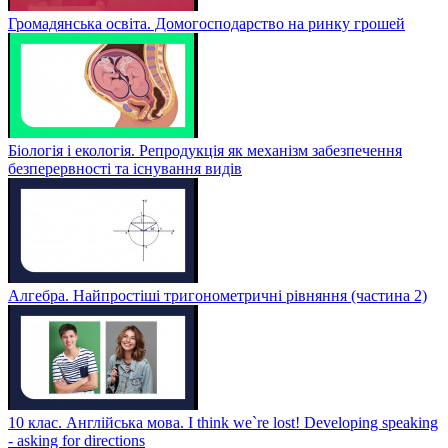
Громадянська освіта. Домогосподарство на ринку грошей
Біологія і екологія. Репродукція як механізм забезпечення
безперервності та існування видів
Алгебра. Найпростіші тригонометричні рівняння (частина 2)
10 клас. Англійська мова. I think we`re lost! Developing speaking
- asking for directions