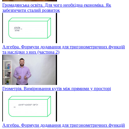
Громадянська освіта. Для чого необхідна економіка. Як
забезпечити сталий розвиток
Алгебра. Формули додавання для тригонометричних функцій
та наслідки з них (частина 2)
Геометрія. Вимірювання кутів між прямими у просторі
Алгебра. Формули додавання для тригонометричних функцій