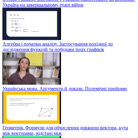
Україна на завершальному етапі війни
Алгебра і початки аналізу. Застосування похідної до
дослідження функцій та побудови їхніх графіків
Українська мова. Аргументи й докази. Полемічні прийоми
Геометрія. Формули для обчислення довжини вектора, кута
між векторами, відстані між