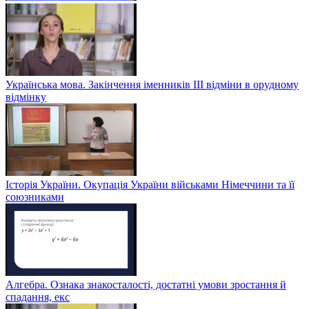
Українська мова. Закінчення іменників ІІІ відміни в орудному
відмінку
Історія України. Окупація України військами Німеччини та її
союзниками
Алгебра. Ознака знакосталості, достатні умови зростання й
спадання, екс