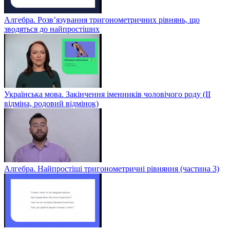
Алгебра. Розв’язування тригонометричних рівнянь, що
зводяться до найпростіших
Українська мова. Закінчення іменників чоловічого роду (ІІ
відміна, родовий відмінок)
Алгебра. Найпростіші тригонометричні рівняння (частина 3)