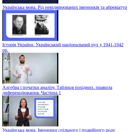
Українська мова. Рід невідмінюваних іменників та абревіатур
Історія України. Український національний рух у 1941-1942
рр.
Алгебра і початки аналізу. Таблиця похідних. правила
диференціювання. Частина 1
Українська мова. Іменники спільного і подвійного роду