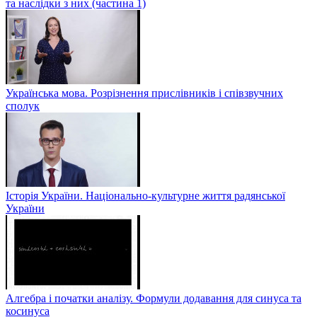
та наслідки з них (частина 1)
Українська мова. Розрізнення прислівників і співзвучних
сполук
Історія України. Національно-культурне життя радянської
України
Алгебра і початки аналізу. Формули додавання для синуса та
косинуса