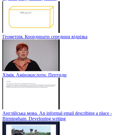
Геометрія. Координати середини відрізка
Хімія. Амінокислоти. Пептиди
Англійська мова. An informal email describing a place -
Birmingham. Developing writing