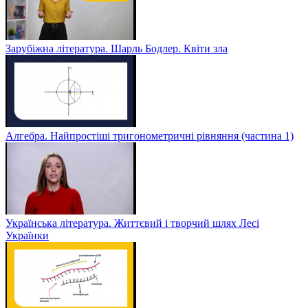
Зарубіжна література. Шарль Бодлер. Квіти зла
Алгебра. Найпростіші тригонометричні рівняння (частина 1)
Українська література. Життєвий і творчий шлях Лесі
Українки