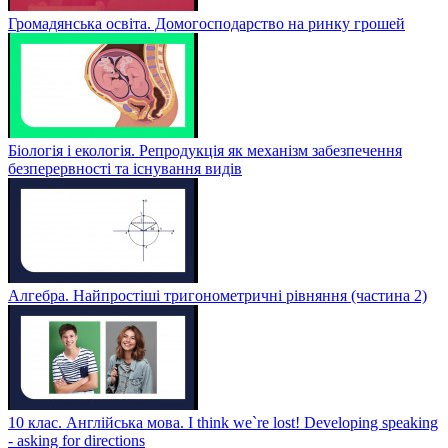
Громадянська освіта. Домогосподарство на ринку грошей
Біологія і екологія. Репродукція як механізм забезпечення
безперервності та існування видів
Алгебра. Найпростіші тригонометричні рівняння (частина 2)
10 клас. Англійська мова. I think we`re lost! Developing speaking
- asking for directions