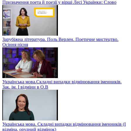
Призначення поета й поезії у вірші Лесі Українки: Слово
Зарубіжна література. Поль Верлен. Поетичне мистецтво.
Осіння пісня
Українська мова.Складні випадки відмінювання іменників.
Зак. ім. І відміни в О.В
Українська мова. Складні випадки відмінювання іменників (І
відміна, орудний відмінок)