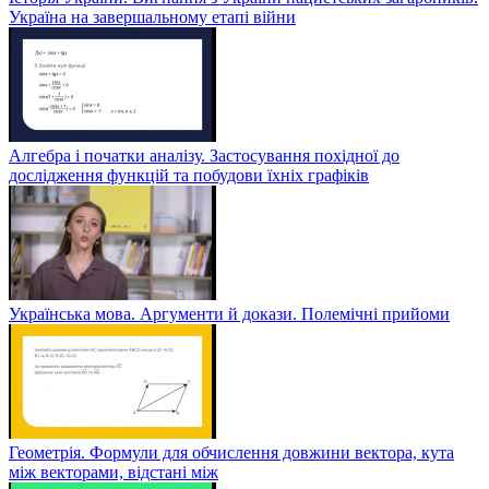
Україна на завершальному етапі війни
Алгебра і початки аналізу. Застосування похідної до
дослідження функцій та побудови їхніх графіків
Українська мова. Аргументи й докази. Полемічні прийоми
Геометрія. Формули для обчислення довжини вектора, кута
між векторами, відстані між