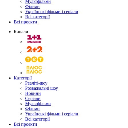
Мультфільми
Фільми
Українські фільми і серіали
Всі категорії
Всі проєкти
Канали
Категорії
Реаліті-шоу
Розважальні шоу
Новини
Серіали
Мультфільми
Фільми
Українські фільми і серіали
Всі категорії
Всі проєкти