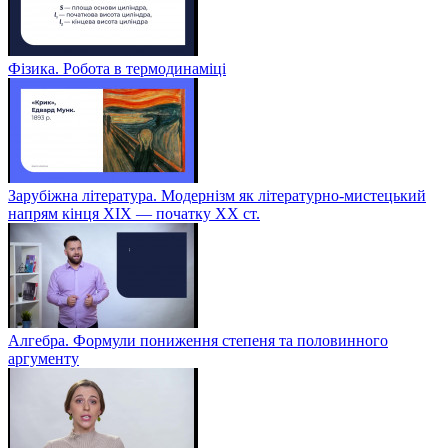
Фізика. Робота в термодинаміці
Зарубіжна література. Модернізм як літературно-мистецький
напрям кінця XIX — початку XX ст.
Алгебра. Формули пониження степеня та половинного
аргументу