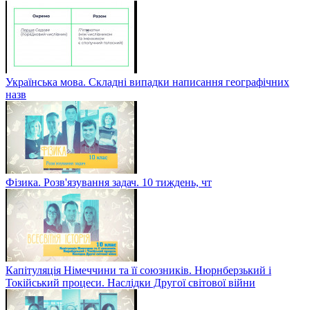
Українська мова. Складні випадки написання географічних
назв
Фізика. Розв'язування задач. 10 тиждень, чт
Капітуляція Німеччини та її союзників. Нюрнберзький і
Токійський процеси. Наслідки Другої світової війни