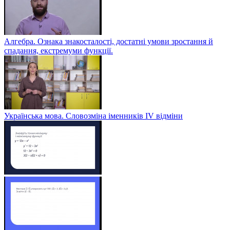
Алгебра. Ознака знакосталості, достатні умови зростання й
спадання, екстремуми функції.
Українська мова. Словозміна іменників ІV відміни