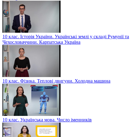
10 клас. Історія України. Українські землі у складі Румунії та
Чехословаччини. Карпатська Україна
10 клас. Фізика. Теплові двигуни. Холодна машина
10 клас. Українська мова. Число іменників