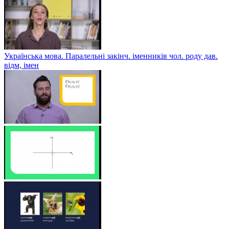
Українська мова. Паралельні закінч. іменників чол. роду дав.
відм, імен