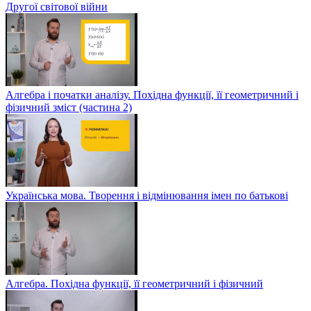
Другої світової війни
Алгебра і початки аналізу. Похідна функції, її геометричний і
фізичний зміст (частина 2)
Українська мова. Творення і відмінювання імен по батькові
Алгебра. Похідна функції, її геометричний і фізичний