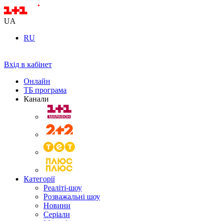
UA
RU
Вхід в кабінет
Онлайн
ТБ програма
Канали
Категорії
Реаліті-шоу
Розважальні шоу
Новини
Серіали