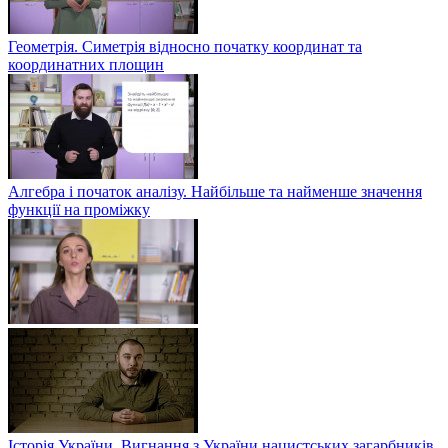
Геометрія. Симетрія відносно початку координат та
координатних площин
Алгебра і початок аналізу. Найбільше та найменше значення
функції на проміжку
Історія України. Вигнання з України нацистських загарбників.