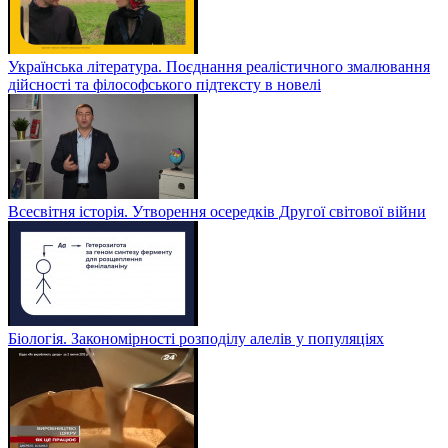
Українська література. Поєднання реалістичного змалювання
дійсності та філософського підтексту в новелі
Всесвітня історія. Утворення осередків Другої світової війни
Біологія. Закономірності розподілу алелів у популяціях