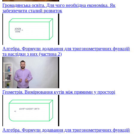
Громадянська освіта. Для чого необхідна економіка. Як
забезпечити сталий розвиток
Алгебра. Формули додавання для тригонометричних функцій
та наслідки з них (частина 2)
Геометрія. Вимірювання кутів між прямими у просторі
Алгебра. Формули додавання для тригонометричних функцій